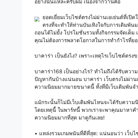
อย่างนั่นแหละครับผม เนื่องจากว่านี่คือ
ยอดเยี่ยมเว็บไซต์ตรงไม่ผ่านเอเย่นต์ที่เปิดใ
ตรงที่จะทำให้ท่านบันเทิงใจกับการเดิมพันม
ถอนได้ไม่ยั้ง โปรโมชั่นรวมทั้งกิจกรรมจัดเต็ม
คุณไม่ต้องการพลาดโอกาสในการทำกำไรที่ยอดเยี
บาคาร่า เป็นยังไง? เพราะเหตุไรเว็บไซต์ตรงขอ
บาคาร่า168 เป็นอย่างไร? ทำไมถึงได้รับความน
ปัญหากันบ้างแน่นอน บาคาร่า เว็บตรงไม่ผ่านเ
ความนิยมมากมายขนาดนี้ ทั้งที่มีเว็บเดิมพ
แม้กระนั้นก็ไม่มีเว็บเดิมพันไหนจะได้รับความ
โดยเหตุนี้ ในพาร์ทนี้ พวกเราจะพาคุณมาหาคำ
ความนิยมมากที่สุด มาดูกันเลย!
• แหล่งรวมเกมพนันที่ดีที่สุด: แน่นอนว่า เว็บ