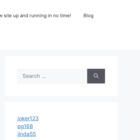
w site up and running in no time!
Blog
Search
for:
joker123
pg168
jinda55