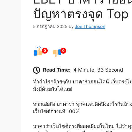
ปัญหาตรงจุด Top 
5 กรกฎาคม 2025
by
Joe Thompson
0
0
Read Time:
4 Minute, 33 Second
ทำกำไรกล้วยๆกับ บาคาร่าออนไลน์ เว็บตรงไม่ผ
มั่งมีด้วยกันได้เลย!
หากเอ๋ยถึง บาคาร่า ทุกคนจะคิดถึงอะไรกันบ้า
เว็บไซต์ตรงแท้ 100%
บาคาร่าเว็บไซต์ตรงที่ยอดเยี่ยมในไทย ไม่ว่าค