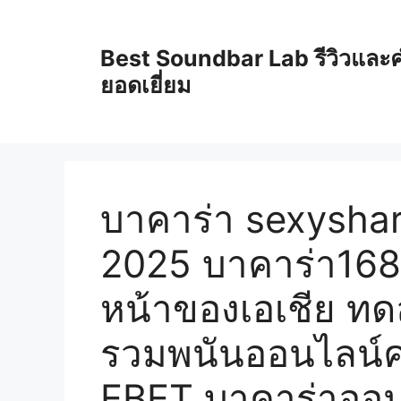
Skip
to
Best Soundbar Lab รีวิวและ
content
ยอดเยี่ยม
บาคาร่า sexysha
2025 บาคาร่า168
หน้าของเอเชีย ทด
รวมพนันออนไลน์
EBET บาคาร่าออนไ