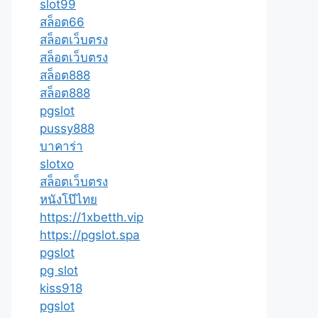
slot99
สล็อต66
สล็อตเว็บตรง
สล็อตเว็บตรง
สล็อต888
สล็อต888
pgslot
pussy888
บาคาร่า
slotxo
สล็อตเว็บตรง
หนังโป๊ไทย
https://1xbetth.vip
https://pgslot.spa
pgslot
pg slot
kiss918
pgslot