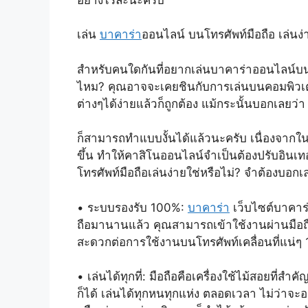
เล่น
บาคาร่า
ออนไลน์ บนโทรศัพท์มือถือ เล่นง่
สำหรับคนใดกันที่อยากเล่นบาคาร่าออนไลน์บนโทรศ
ไหม? คุณอาจจะเคยชินกับการเล่นบนคอมพิวเตอ
ต่างๆได้ง่ายแล้วก็ถูกต้อง แม้กระนั้นบอกเลยว่า
ก็สามารถทำแบบงั้นได้แล้วนะครับ เนื่องจากใ
ขึ้น ทำให้คาสิโนออนไลน์จำเป็นต้องปรับอินเท
โทรศัพท์มือถือเล่นง่ายใช่หรือไม่? จำต้องบอก
• ระบบรองรับ 100%:
บาคาร่า
เว็บไซต์บาคาร่
ถือมานานแล้ว คุณสามารถเข้าใช้งานผ่านมือถือ
สะดวกต่อการใช้งานบนโทรศัพท์เคลื่อนที่แน่ๆ
• เล่นได้ทุกที่: มือถือคือเครื่องใช้ไม้สอยที่
ก็ได้ เล่นได้ทุกหนทุกแห่ง ตลอดเวลา ไม่ว่าจ