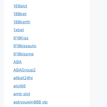
168slot
188bet
188betth
1xbet
918Kiss
918kissauto
918kissme
ABA
ABAGroup2
allbet24hr
alot66
amb slot
askyouwin888 vip