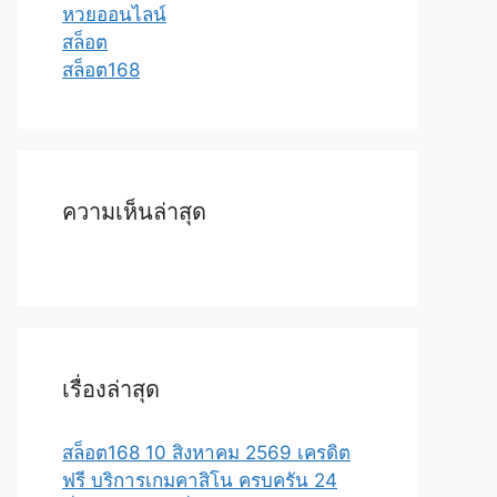
หวยออนไลน์
สล็อต
สล็อต168
ความเห็นล่าสุด
เรื่องล่าสุด
สล็อต168 10 สิงหาคม 2569 เครดิต
ฟรี บริการเกมคาสิโน ครบครัน 24