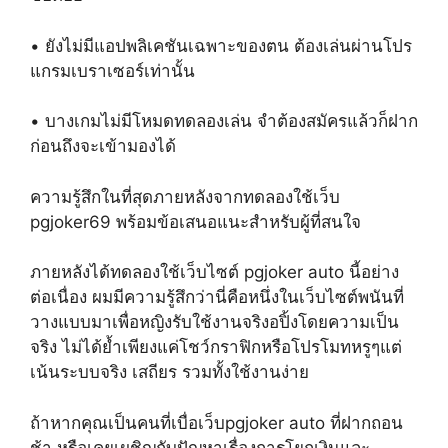
• ยังไม่มีแอปพลิเคชันเฉพาะของตน ต้องเล่นผ่านโปร
แกรมเบราเซอร์เท่านั้น
• บางเกมไม่มีโหมดทดลองเล่น จำต้องสมัครแล้วก็ฝาก
ก่อนถึงจะเข้ามองได้
ความรู้สึกในที่สุดภายหลังจากทดลองใช้เว็บ
pgjoker69 พร้อมข้อเสนอแนะสำหรับผู้ที่สนใจ
ภายหลังได้ทดลองใช้เว็บไซต์ pgjoker auto นี้อย่าง
ต่อเนื่อง ผมมีความรู้สึกว่านี่คือหนึ่งในเว็บไซต์พนันที่
วางแบบมาเพื่อหญิงรับใช้งานจริงอปิ้งโดยความเป็น
จริง ไม่ได้ย้ำเพียงแค่โชว์กราฟิกหรือโปรโมทหรูๆแต่
เน้นระบบจริง เสถียร รวมทั้งใช้งานง่าย
ถ้าหากคุณเป็นคนที่เบื่อเว็บpgjoker auto ที่ฝากถอน
ช้า หรือเคยเผชิญกับปัญหาเรื่องการโยกเงินและ