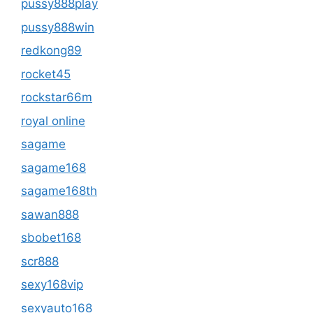
pussy888play
pussy888win
redkong89
rocket45
rockstar66m
royal online
sagame
sagame168
sagame168th
sawan888
sbobet168
scr888
sexy168vip
sexyauto168