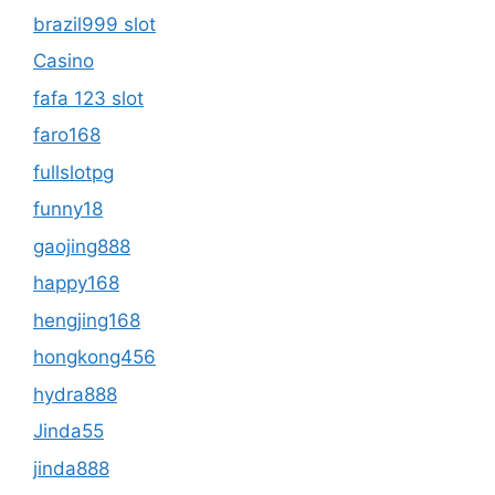
brazil999 slot
Casino
fafa 123 slot
faro168
fullslotpg
funny18
gaojing888
happy168
hengjing168
hongkong456
hydra888
Jinda55
jinda888