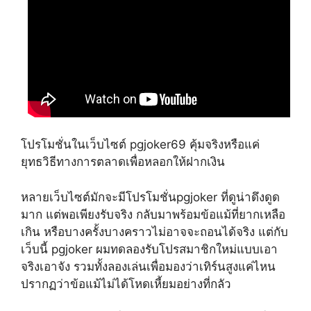
โปรโมชั่นในเว็บไซต์ pgjoker69 คุ้มจริงหรือแค่
ยุทธวิธีทางการตลาดเพื่อหลอกให้ฝากเงิน
หลายเว็บไซต์มักจะมีโปรโมชั่นpgjoker ที่ดูน่าดึงดูด
มาก แต่พอเพียงรับจริง กลับมาพร้อมข้อแม้ที่ยากเหลือ
เกิน หรือบางครั้งบางคราวไม่อาจจะถอนได้จริง แต่กับ
เว็บนี้ pgjoker ผมทดลองรับโปรสมาชิกใหม่แบบเอา
จริงเอาจัง รวมทั้งลองเล่นเพื่อมองว่าเทิร์นสูงแค่ไหน
ปรากฏว่าข้อแม้ไม่ได้โหดเหี้ยมอย่างที่กลัว