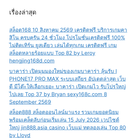
เรื่องล่าสุด
สล็อต168 10 สิงหาคม 2569 เครดิตฟรี บริการเกมคา
สิโน ครบครัน 24 ชั่วโมง โปรโมชั่นเครดิตฟรี 100%
ไม่ติดเทิร์น ยูสเดียว เล่นได้ทุกเกม เครดิตฟรี เกม
สล็อตหลายร้อยแบบ Top 82 by Leroy
hengjing168d.com
บาคาร่า เปิดมุมมองใหม่ของเกมบาคาร่า ลุ้นรับ I
PHONE17 PRO MAX ระบบเสถียร อัปเดตล่าสุด เว็บ
ดี มีโต๊ะให้เลือกเยอะ บาคาร่า เปิดเกมไว รับโปรใหญ่
ไปเลย Top 37 by Bryan sexy168c.com 8
September 2569
สล็อต888 สล็อตออนไลน์มาแรง รวมเกมยอดนิยม
พร้อมเคล็ดลับก่อนเริ่มเล่น 15 July 2026 เวปไซต์
ใหญ่ jin888.asia casino เว็บแม่ ทดลองเล่น Top 80
by Lloyd