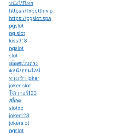
หนังโป๊ไทย
https://1xbetth.vip
https://pgslot.spa
pgslot
pg slot
kiss918
pgslot
slot
สล็อตเว็บตรง
ดูหนังออนไลน์
ทางเข้า joker
joker slot
โจ๊กเกอร์123
สล็อต
slotxo
joker123
jokerslot
pgslot