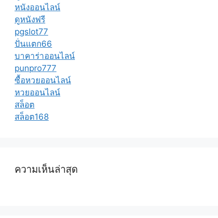
หนังออนไลน์
ดูหนังฟรี
pgslot77
ปั่นแตก66
บาคาร่าออนไลน์
punpro777
ซื้อหวยออนไลน์
หวยออนไลน์
สล็อต
สล็อต168
ความเห็นล่าสุด