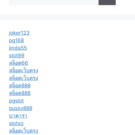
for:
joker123
pg168
jinda55
slot99
สล็อต66
สล็อตเว็บตรง
สล็อตเว็บตรง
สล็อต888
สล็อต888
pgslot
pussy888
บาคาร่า
slotxo
สล็อตเว็บตรง