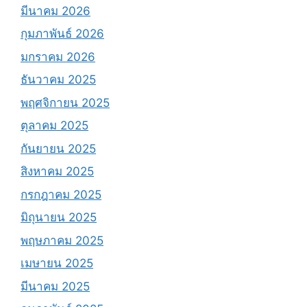
มีนาคม 2026
กุมภาพันธ์ 2026
มกราคม 2026
ธันวาคม 2025
พฤศจิกายน 2025
ตุลาคม 2025
กันยายน 2025
สิงหาคม 2025
กรกฎาคม 2025
มิถุนายน 2025
พฤษภาคม 2025
เมษายน 2025
มีนาคม 2025