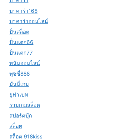
บาคาร่า
บาคาร่า168
บาคาร่าออนไลน์
ปั่นสล็อต
ปั่นแตก66
ปั่นแตก77
พนันออนไลน์
พุซซี่888
มันนี่เกม
ยูฟ่าเบท
รวมเกมสล็อต
สปอร์ตบุ๊ก
สล็อต
สล็อต 918kiss