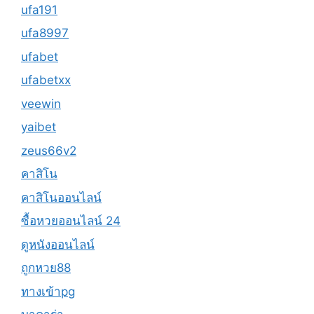
ufa191
ufa8997
ufabet
ufabetxx
veewin
yaibet
zeus66v2
คาสิโน
คาสิโนออนไลน์
ซื้อหวยออนไลน์ 24
ดูหนังออนไลน์
ถูกหวย88
ทางเข้าpg