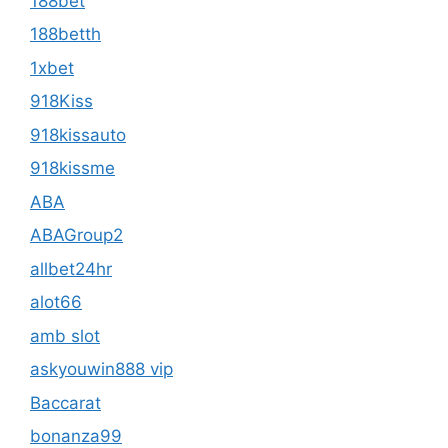
188bet
188betth
1xbet
918Kiss
918kissauto
918kissme
ABA
ABAGroup2
allbet24hr
alot66
amb slot
askyouwin888 vip
Baccarat
bonanza99