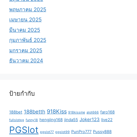
พฤษภาคม 2025
เมษายน 2025
มีนาคม 2025
กุมภาพันธ์ 2025
มกราคม 2025
ธันวาคม 2024
ป้ายกำกับ
918Kiss
188betth
188bet
faro168
918kissme
alot666
Joker123
hengjing168
jinda55
live22
fullslotpg
funny18
PGSlot
PunPro777
Pussy888
pgslot77
pgslot99