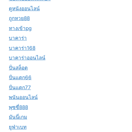
ดูหนังออนไลน์
ถูกหวย88
ทางเข้าpg
บาคาร่า
บาคาร่า168
บาคาร่าออนไลน์
ปั่นสล็อต
ปั่นแตก66
ปั่นแตก77
พนันออนไลน์
พุซซี่888
มันนี่เกม
ยูฟ่าเบท