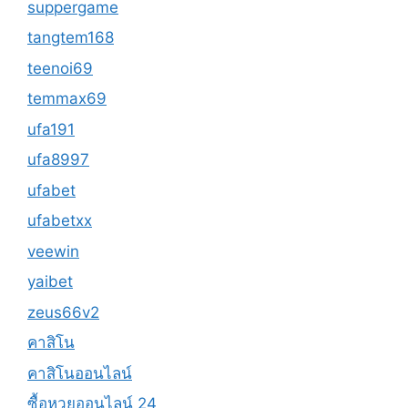
suppergame
tangtem168
teenoi69
temmax69
ufa191
ufa8997
ufabet
ufabetxx
veewin
yaibet
zeus66v2
คาสิโน
คาสิโนออนไลน์
ซื้อหวยออนไลน์ 24