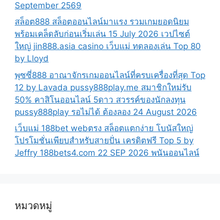
September 2569
สล็อต888 สล็อตออนไลน์มาแรง รวมเกมยอดนิยม
พร้อมเคล็ดลับก่อนเริ่มเล่น 15 July 2026 เวปไซต์
ใหญ่ jin888.asia casino เว็บแม่ ทดลองเล่น Top 80
by Lloyd
พุซซี่888 อาณาจักรเกมออนไลน์ที่ครบเครื่องที่สุด Top
12 by Lavada pussy888play.me สมาชิกใหม่รับ
50% คาสิโนออนไลน์ 5ดาว สวรรค์ของนักลงทุน
pussy888play รอไม่ได้ ต้องลอง 24 August 2026
เว็บแม่ 188bet webตรง สล็อตแตกง่าย โบนัสใหญ่
โปรโมชั่นเพียบสำหรับสายปั่น เครดิตฟรี Top 5 by
Jeffry 188bets4.com 22 SEP 2026 พนันออนไลน์
หมวดหมู่