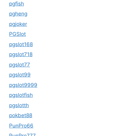
pgfish
pgheng
pgjoker
PGSlot
pgslot168
pgslot718
pgslot77
pgslot99
pgslot9999
pgslotfish
pgslotth
pokbet88
PunPro66
PunPro777