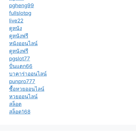
pgheng99
fullslotpg
live22
ดูหนัง
ดูหนังฟรี
หนังออนไลน์
ดูหนังฟรี
pgslot77
ปั่นแตก66
บาคาร่าออนไลน์
punpro777
ซื้อหวยออนไลน์
หวยออนไลน์
สล็อต
สล็อต168