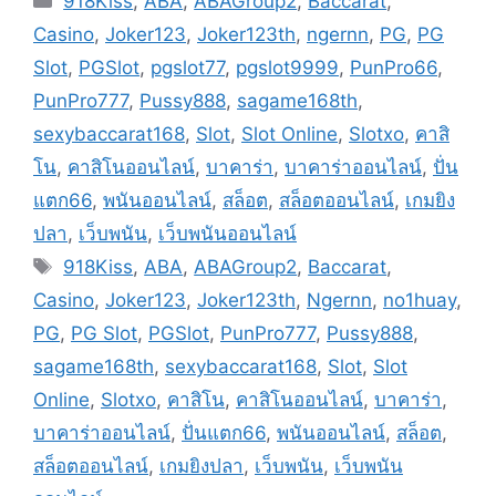
918Kiss
,
ABA
,
ABAGroup2
,
Baccarat
,
Casino
,
Joker123
,
Joker123th
,
ngernn
,
PG
,
PG
Slot
,
PGSlot
,
pgslot77
,
pgslot9999
,
PunPro66
,
PunPro777
,
Pussy888
,
sagame168th
,
sexybaccarat168
,
Slot
,
Slot Online
,
Slotxo
,
คาสิ
โน
,
คาสิโนออนไลน์
,
บาคาร่า
,
บาคาร่าออนไลน์
,
ปั่น
แตก66
,
พนันออนไลน์
,
สล็อต
,
สล็อตออนไลน์
,
เกมยิง
ปลา
,
เว็บพนัน
,
เว็บพนันออนไลน์
Tags
918Kiss
,
ABA
,
ABAGroup2
,
Baccarat
,
Casino
,
Joker123
,
Joker123th
,
Ngernn
,
no1huay
,
PG
,
PG Slot
,
PGSlot
,
PunPro777
,
Pussy888
,
sagame168th
,
sexybaccarat168
,
Slot
,
Slot
Online
,
Slotxo
,
คาสิโน
,
คาสิโนออนไลน์
,
บาคาร่า
,
บาคาร่าออนไลน์
,
ปั่นแตก66
,
พนันออนไลน์
,
สล็อต
,
สล็อตออนไลน์
,
เกมยิงปลา
,
เว็บพนัน
,
เว็บพนัน