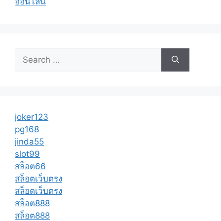
ออนไลน์
Search
for:
joker123
pg168
jinda55
slot99
สล็อต66
สล็อตเว็บตรง
สล็อตเว็บตรง
สล็อต888
สล็อต888