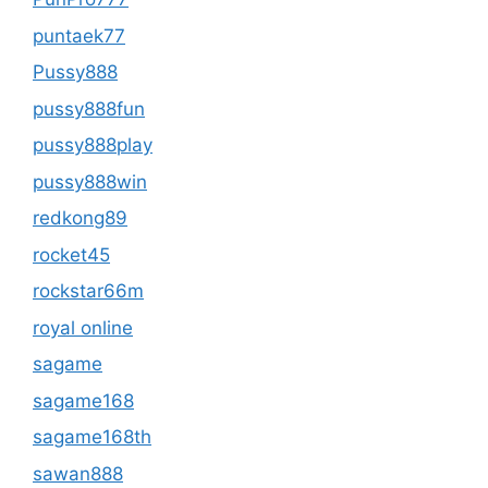
puntaek77
Pussy888
pussy888fun
pussy888play
pussy888win
redkong89
rocket45
rockstar66m
royal online
sagame
sagame168
sagame168th
sawan888