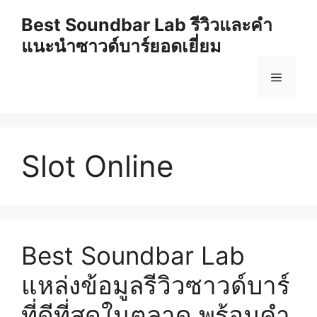
Skip
Best Soundbar Lab รีวิวและคำ
to
แนะนำซาวด์บาร์ยอดเยี่ยม
content
Menu
Slot Online
Best Soundbar Lab
แหล่งข้อมูลรีวิวซาวด์บาร์
ที่ดีที่สุดในตลาด พร้อมคำ