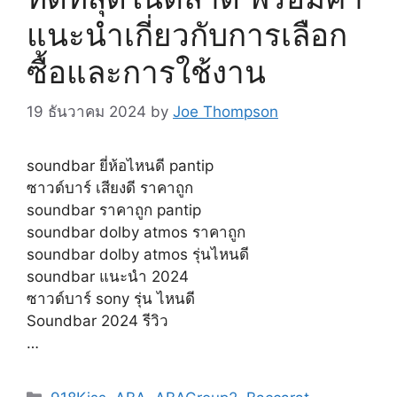
แนะนำเกี่ยวกับการเลือก
ซื้อและการใช้งาน
19 ธันวาคม 2024
by
Joe Thompson
soundbar ยี่ห้อไหนดี pantip
ซาวด์บาร์ เสียงดี ราคาถูก
soundbar ราคาถูก pantip
soundbar dolby atmos ราคาถูก
soundbar dolby atmos รุ่นไหนดี
soundbar แนะนํา 2024
ซาวด์บาร์ sony รุ่น ไหนดี
Soundbar 2024 รีวิว
…
Categories