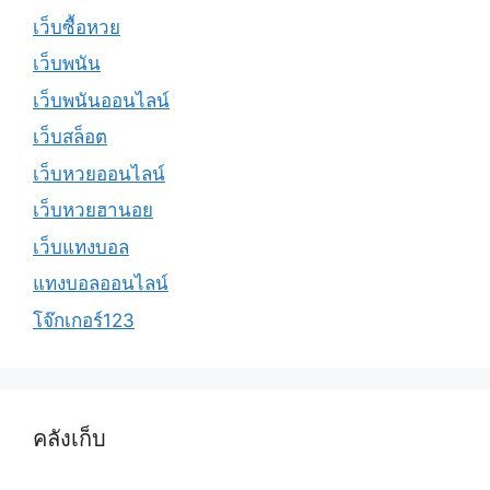
เว็บซื้อหวย
เว็บพนัน
เว็บพนันออนไลน์
เว็บสล็อต
เว็บหวยออนไลน์
เว็บหวยฮานอย
เว็บแทงบอล
แทงบอลออนไลน์
โจ๊กเกอร์123
คลังเก็บ