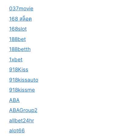
037movie
168 สล็อต
168slot
188bet
188betth
1xbet
918Kiss
918kissauto
918kissme
ABA
ABAGroup2
allbet24hr
alot66