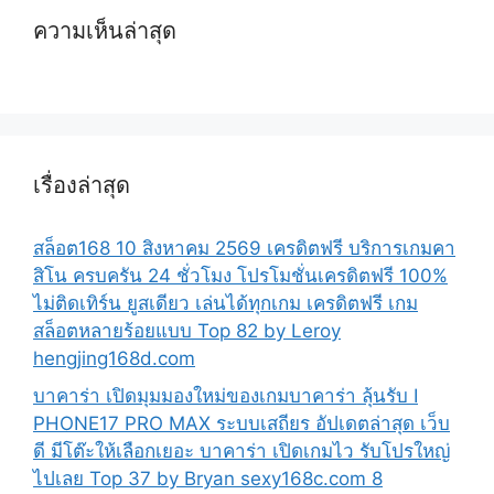
ความเห็นล่าสุด
เรื่องล่าสุด
สล็อต168 10 สิงหาคม 2569 เครดิตฟรี บริการเกมคา
สิโน ครบครัน 24 ชั่วโมง โปรโมชั่นเครดิตฟรี 100%
ไม่ติดเทิร์น ยูสเดียว เล่นได้ทุกเกม เครดิตฟรี เกม
สล็อตหลายร้อยแบบ Top 82 by Leroy
hengjing168d.com
บาคาร่า เปิดมุมมองใหม่ของเกมบาคาร่า ลุ้นรับ I
PHONE17 PRO MAX ระบบเสถียร อัปเดตล่าสุด เว็บ
ดี มีโต๊ะให้เลือกเยอะ บาคาร่า เปิดเกมไว รับโปรใหญ่
ไปเลย Top 37 by Bryan sexy168c.com 8