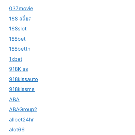
037movie
168 สล็อต
168slot
188bet
188betth
1xbet
918Kiss
918kissauto
918kissme
ABA
ABAGroup2
allbet24hr
alot66