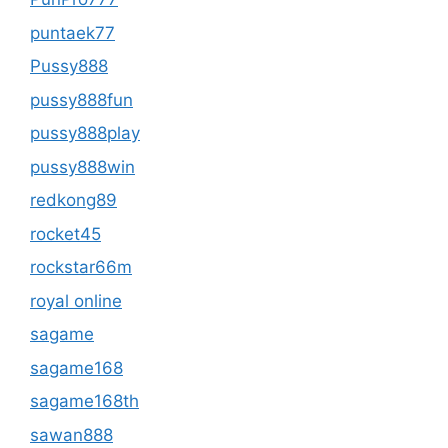
puntaek77
Pussy888
pussy888fun
pussy888play
pussy888win
redkong89
rocket45
rockstar66m
royal online
sagame
sagame168
sagame168th
sawan888