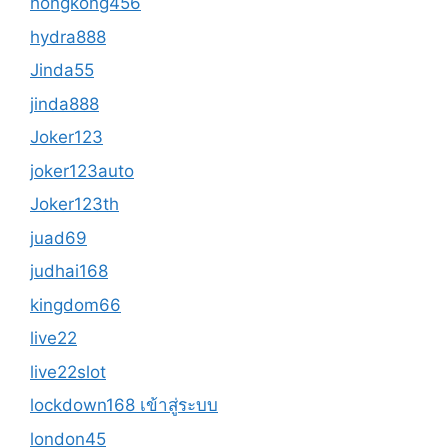
hongkong456
hydra888
Jinda55
jinda888
Joker123
joker123auto
Joker123th
juad69
judhai168
kingdom66
live22
live22slot
lockdown168 เข้าสู่ระบบ
london45