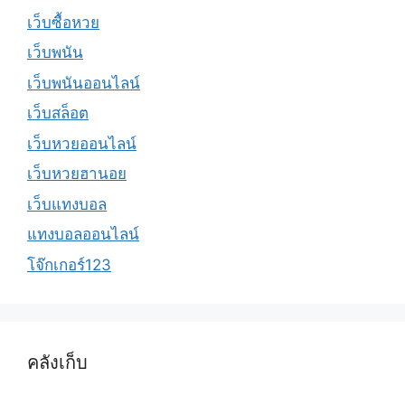
เว็บซื้อหวย
เว็บพนัน
เว็บพนันออนไลน์
เว็บสล็อต
เว็บหวยออนไลน์
เว็บหวยฮานอย
เว็บแทงบอล
แทงบอลออนไลน์
โจ๊กเกอร์123
คลังเก็บ