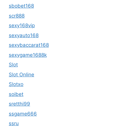
sbobet168
scr888
sexy168vip
sexyauto168
sexybaccarat168
sexygame1688k
Slot
Slot Online
Slotxo
soibet
sretthi99
ssgame666
ssru