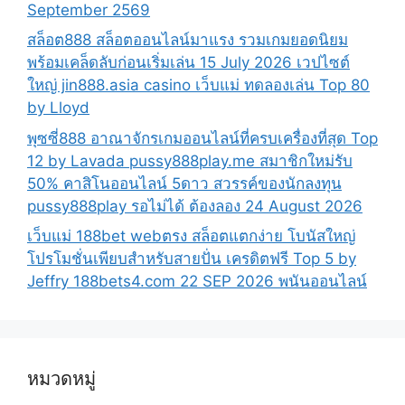
September 2569
สล็อต888 สล็อตออนไลน์มาแรง รวมเกมยอดนิยม
พร้อมเคล็ดลับก่อนเริ่มเล่น 15 July 2026 เวปไซต์
ใหญ่ jin888.asia casino เว็บแม่ ทดลองเล่น Top 80
by Lloyd
พุซซี่888 อาณาจักรเกมออนไลน์ที่ครบเครื่องที่สุด Top
12 by Lavada pussy888play.me สมาชิกใหม่รับ
50% คาสิโนออนไลน์ 5ดาว สวรรค์ของนักลงทุน
pussy888play รอไม่ได้ ต้องลอง 24 August 2026
เว็บแม่ 188bet webตรง สล็อตแตกง่าย โบนัสใหญ่
โปรโมชั่นเพียบสำหรับสายปั่น เครดิตฟรี Top 5 by
Jeffry 188bets4.com 22 SEP 2026 พนันออนไลน์
หมวดหมู่