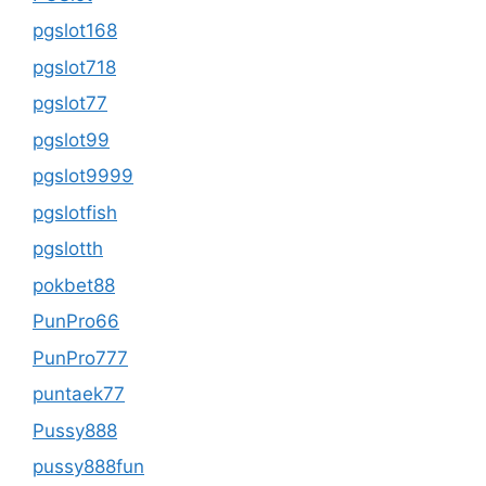
pgslot168
pgslot718
pgslot77
pgslot99
pgslot9999
pgslotfish
pgslotth
pokbet88
PunPro66
PunPro777
puntaek77
Pussy888
pussy888fun