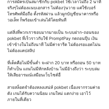
การสมัครเป็นสมาชิกกับ pokbet ใช้เวลาไม่ถึง 2 นาที
จริงๆไม่ต้องแนบเอกสาร ไม่ต้องวุ่นวาย แค่ใช้เบอร์
โทรศัพท์มือถือ ตั้งรหัสผ่าน แล้วผูกบัญชีธนาคารหรือ
วอเล็ท ก็พร้อมเข้าเล่นได้โดยทันที
แต่สิ่งที่พวกเราชอบมากมายเป็น ระบบฝาก-ถอนของ
pokbet ที่เร็วราวกับใช้ PromptPay กดถอนปุ๊บ เงิน
เข้าข้างในไม่ถึงนาที ไม่มีค่าจารีต ไม่ต้องรอแอดไม่น
ไม่ต้องแคปสลิป
ที่เด็ดคือไม่มีขั้นต่ำ จะฝาก 20 บาท หรือถอน 50 บาท
ก็ทำเป็น แถมไม่มีหักหลังบ้าน ไม่มีอ้างถึงว่า ระบบล่ม
ให้เสียอารมณ์เสมือนเว็บไซต์อื่
สายสล็อตจำต้องหลงเสน่ห์ pokbet เนื่องจากรวมค่าย
ดัง เกมได้รับความนิยม เกมใหม่ แตกง่าย เอาไว้
ภายในที่เดียว