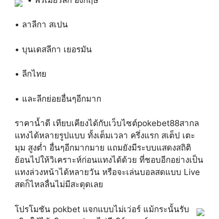
• ลาลีกา สเปน
• บุนเดสลีกา เยอรมัน
• ลีกไทย
• และลีกย่อยอื่นๆอีกมาก
ราคาน้ำดี เทียบเคียงได้กับเว็บไซต์pokebet88สากล
แทงได้หลายรูปแบบ ทั้งเต็มเวลา ครึ่งแรก สเต็ป เตะ
มุม สูงต่ำ อื่นๆอีกมากมาย แถมยังมีระบบแสดงสถิติ
ย้อนไปให้วิเคราะห์ก่อนแทงได้ด้วย ที่ชอบอีกอย่างเป็น
แทงล่วงหน้าได้หลายวัน หรือจะเล่นบอลสดแบบ Live
สดก็ไหลลื่นไม่มีสะดุดเลย
โปรโมชัน pokbet แจกแบบไม่เว่อร์ แม้กระนั้นรับ