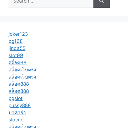
for:
joker123
pg168
jinda55
slot99
สล็อต66
สล็อตเว็บตรง
สล็อตเว็บตรง
สล็อต888
สล็อต888
pgslot
pussy888
บาคาร่า
slotxo
สล็อตเว็บตรง