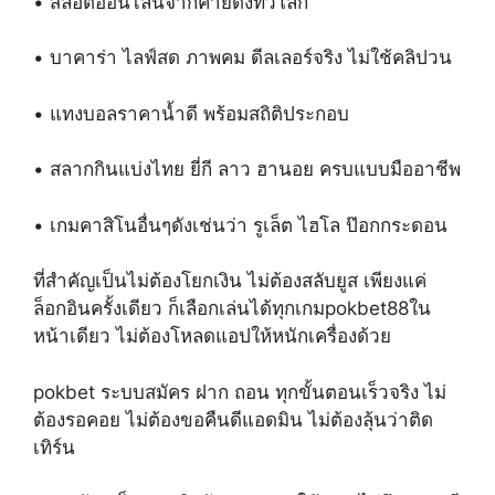
• สล็อตออนไลน์จากค่ายดังทั่วโลก
• บาคาร่า ไลฟ์สด ภาพคม ดีลเลอร์จริง ไม่ใช้คลิปวน
• แทงบอลราคาน้ำดี พร้อมสถิติประกอบ
• สลากกินแบ่งไทย ยี่กี ลาว ฮานอย ครบแบบมืออาชีพ
• เกมคาสิโนอื่นๆดังเช่นว่า รูเล็ต ไฮโล ป๊อกกระดอน
ที่สำคัญเป็นไม่ต้องโยกเงิน ไม่ต้องสลับยูส เพียงแค่
ล็อกอินครั้งเดียว ก็เลือกเล่นได้ทุกเกมpokbet88ใน
หน้าเดียว ไม่ต้องโหลดแอปให้หนักเครื่องด้วย
pokbet ระบบสมัคร ฝาก ถอน ทุกขั้นตอนเร็วจริง ไม่
ต้องรอคอย ไม่ต้องขอคืนดีแอดมิน ไม่ต้องลุ้นว่าติด
เทิร์น