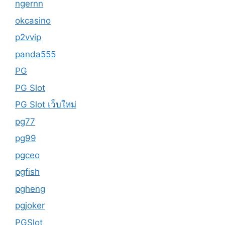
ngernn
okcasino
p2vvip
panda555
PG
PG Slot
PG Slot เว็บใหม่
pg77
pg99
pgceo
pgfish
pgheng
pgjoker
PGSlot