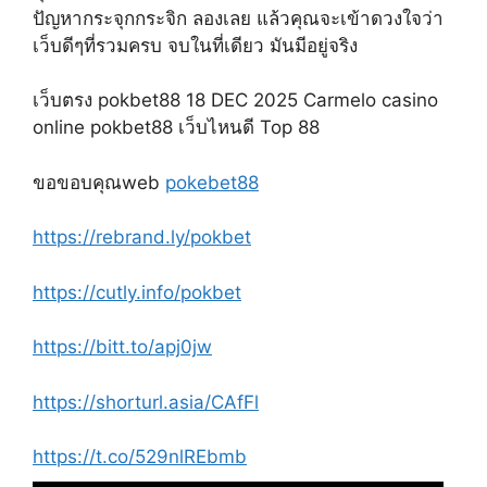
ปัญหากระจุกกระจิก ลองเลย แล้วคุณจะเข้าดวงใจว่า
เว็บดีๆที่รวมครบ จบในที่เดียว มันมีอยู่จริง
เว็บตรง pokbet88 18 DEC 2025 Carmelo casino
online pokbet88 เว็บไหนดี Top 88
ขอขอบคุณweb
pokebet88
https://rebrand.ly/pokbet
https://cutly.info/pokbet
https://bitt.to/apj0jw
https://shorturl.asia/CAfFl
https://t.co/529nlREbmb