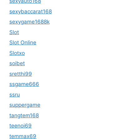
sexyauto168
sexybaccarat168
sexygame1688k
Slot
Slot Online
Slotxo
soibet
sretthi99
ssgame666
ssru
suppergame
tangtem168
teenoi69
temmax69