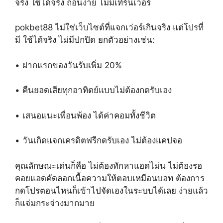
จริง ใช้ได้จริง ถอนง่าย ไม่มีเทิร์นเวอร์
pokbet88 ไม่ใช่เว็บไซต์ที่แจกเว่อร์เกินจริง แต่โปรที่
มี ใช้ได้จริง ไม่มีปกปิด ยกตัวอย่างเช่น:
• ฝากแรกของวันรับเพิ่ม 20%
• คืนยอดเสียทุกอาทิตย์แบบไม่ต้องกดรับเอง
• เสนอแนะเพื่อนพ้อง ได้ค่าคอมทั้งชีวิต
• วันเกิดแจกเครดิตฟรีกดรับเอง ไม่ต้องแคปจอ
คุณลักษณะเด่นก็คือ ไม่ต้องทักหาแอดไม่น ไม่ต้องรอ
คอยแอดคัดลอกเนื้อความให้ตอบเหมือนบอท ต้องการ
กดโปรตอนไหนก็เข้าไปจัดเองในระบบได้เลย ง่ายแล้ว
ก็แจ่มกระจ่างมากมาย