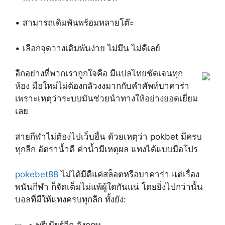
• สามารถเดิมพันพร้อมหลายโต๊ะ
• เลือกจุดวางเดิมพันง่าย ไม่มึน ไม่ดีเลย์
อีกอย่างที่พวกเราถูกใจคือ มีแปลไทยชัดเจนทุก
ห้อง มือใหม่ไม่ต้องกลัวงงมากกับคำศัพท์บาคาร่า
เพราะเหตุว่าระบบมันช่วยนำทางให้อย่างยอดเยี่ยม
เลย
สายกีฬาไม่ต้องไปเว็บอื่น ด้วยเหตุว่า pokbet มีครบ
ทุกลีก อัตราน้ำดี ค่าน้ำมีเหตุผล แทงได้แบบมือโปร
pokebet88
ไม่ได้มีดีแค่สล็อตหรือบาคาร่า แต่เรื่อง
พนันกีฬา ก็จัดเต็มไม่แพ้ผู้ใดกันแน่ โดยยิ่งไปกว่านั้น
บอลที่มีให้แทงครบทุกลีก ทั้งยัง:
• พรีเมียร์ลีก อังกฤษ