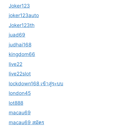
Joker123
joker123auto
Joker123th
juad69
judhai168
kingdom66
live22
live22slot
lockdown168 เข้าสู่ระบบ
london45
lot888
macau69
macau69 สมัคร