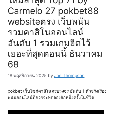
ใหม่ล่าสุด Top 71 by
Carmelo 27 pokbet88
websiteตรง เว็บพนัน
รวมคาสิโนออนไลน์
อันดับ 1 รวมเกมฮิตไว้
เยอะที่สุดตอนนี้ ธันวาคม
68
18 พฤศจิกายน 2025
by
Joe Thompson
pokbet เว็บไซต์คาสิโนครบวงจร อันดับ 1 ตัวจริงเรื่อง
พนันออนไลน์ที่ควรจะทดลองสักหนึ่งครั้งในชีวิต