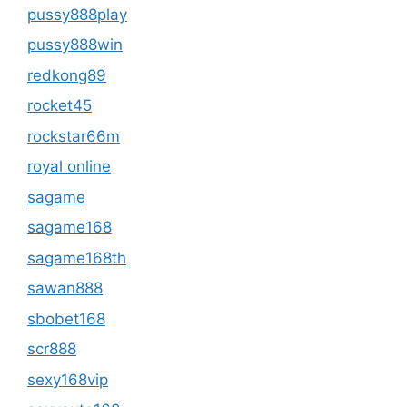
pussy888play
pussy888win
redkong89
rocket45
rockstar66m
royal online
sagame
sagame168
sagame168th
sawan888
sbobet168
scr888
sexy168vip