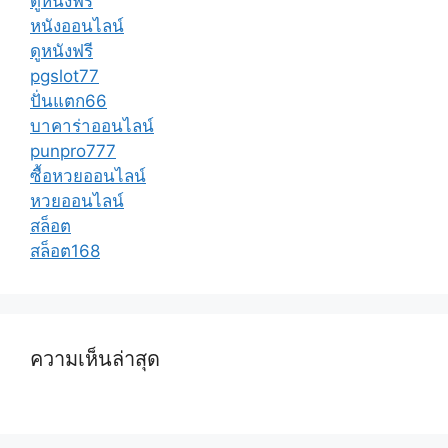
ดูหนังฟรี
หนังออนไลน์
ดูหนังฟรี
pgslot77
ปั่นแตก66
บาคาร่าออนไลน์
punpro777
ซื้อหวยออนไลน์
หวยออนไลน์
สล็อต
สล็อต168
ความเห็นล่าสุด