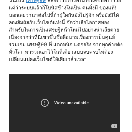
นั่นเป็น
เศรษฐี99
สล็อตเว็บตรงที่ไม่ใช่แค่ชื่อที่ร่ำรวย
แต่ว่าระบบแล้วก็โบนัสข้างในเป็น คนมั่งมี ของแท้!
บอกเลยว่านาต่อไปนี้ถ้าผู้ใดกันยังไม่รู้จัก หรือยังมิได้
ลองสัมผัสกับเว็บไซต์แห่งนี้ จัดว่าเสียโอกาสทอง
สำหรับในการเป็นเศรษฐีหน้าใหม่ไปอย่างน่าเสียดาย
เนื่องจากว่าที่นี่เขาขึ้นชื่อลือนามเรื่องการเป็นศูนย์
รวมเกม เศรษฐี99 ที่ แตกหนัก แตกจริง จากทุกค่ายดัง
ทั่วโลก มารวมเอาไว้ในที่เดียวแบบจบครบไม่ต้อง
เปลี่ยนแปลงเว็บไซต์ให้เสียเวล่ำเวลา