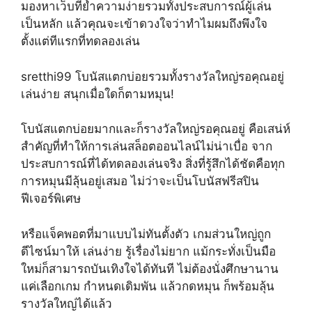
มองหาเว็บที่ย้ำความง่ายรวมทั้งประสบการณ์ผู้เล่น
เป็นหลัก แล้วคุณจะเข้าดวงใจว่าทำไมผมถึงพึงใจ
ตั้งแต่ทีแรกที่ทดลองเล่น
sretthi99 โบนัสแตกบ่อยรวมทั้งรางวัลใหญ่รอคุณอยู่
เล่นง่าย สนุกเมื่อใดก็ตามหมุน!
โบนัสแตกบ่อยมากและก็รางวัลใหญ่รอคุณอยู่ คือเสน่ห์
สำคัญที่ทำให้การเล่นสล็อตออนไลน์ไม่น่าเบื่อ จาก
ประสบการณ์ที่ได้ทดลองเล่นจริง สิ่งที่รู้สึกได้ชัดคือทุก
การหมุนมีลุ้นอยู่เสมอ ไม่ว่าจะเป็นโบนัสฟรีสปิน
ฟีเจอร์พิเศษ
หรือแจ็คพอตที่มาแบบไม่ทันตั้งตัว เกมส่วนใหญ่ถูก
ดีไซน์มาให้ เล่นง่าย รู้เรื่องไม่ยาก แม้กระทั่งเป็นมือ
ใหม่ก็สามารถบันเทิงใจได้ทันที ไม่ต้องนั่งศึกษานาน
แค่เลือกเกม กำหนดเดิมพัน แล้วกดหมุน ก็พร้อมลุ้น
รางวัลใหญ่ได้แล้ว