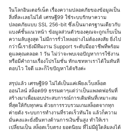
ในโลกอินเตอร์เน็ต เรื่องความปลอดภัยของข้อมูลเป็น
สิ่งที่ละเลยไม่ได้ เศรษฐี99 ใช้ระบบรักษาความ
ปลอดภัยแบบ SSL 256-bit ซึ่งเป็นมาตรฐานเดียวกับ
แบงค์ชั้นแนวหน้า ข้อมูลส่วนตัวของคุณจะถูกเก็บเป็น
ความลับสูงสุด ไม่มีการรั่วไหลอย่างไม่ต้องสงสัย ยิ่งไป
กว่านี้เรายังมีทีมงาน Support ระดับมืออาชีพที่พร้อม
ดูแลคุณตลอด 1 วัน ไม่ว่าจะพบเจอปัญหาการใช้งาน
หรือมีคำถามเรื่องโปรโมชั่น ทักแชทหาเราได้ในทันที
ตอบไว ใจดี และก็ไขปัญหาได้จริงค่ะ
สรุปแล้ว เศรษฐี99 ไม่ได้เป็นแค่เพียงเว็บสล็อต
ออนไลน์ สล็อต99 ธรรมดาๆแต่ว่าเป็นแพลตฟอร์มที่
สร้างมาเพื่อมอบประสบการณ์การเดิมพันที่เหมาะสม
ที่สุดให้กับทุกคน ด้วยการรวบรวมเกมสล็อตจากทุก
ค่ายดัง ระบบการทำงานที่รวดเร็วทันใจ แล้วก็ความ
มั่นคงและยั่งยืนทางด้านการเงินชั้นสูง ทำให้เรา
เปลี่ยนเป็น สล็อตเว็บตรง ยอดนิยม ที่ไม่มีผู้ใดล้มลงได้