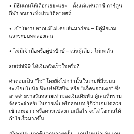
• มีธีมเกมให้เลือกเยอะแยะ – ตั้งแต่แฟนตาซี การ์ตูน
กีฬา จนกระทั่งประวัติศาสตร์
• เข้าใจง่ายหากแม้ไม่เคยเล่นมาก่อน – มีคู่มือเกม
และระบบทดลองเล่น
• ไม่มีเจ้ามือหรือคู่ปรปักษ์ – เล่นผู้เดียว ไม่กดดัน
sretthi99 ได้เงินจริงเร็วใช่หรือ?
คำตอบเป็น “ใช่” โดยยิ่งไปกว่านั้นในเกมที่มีระบบ
ระเบียบโบนัส ฟีพบร์ฟรีสปิน หรือ “แจ็คพอตแตก” ซึ่ง
อาจจ่ายรางวัลหลายเท่าของเงินเดิมพัน ผู้เล่นที่ทราบ
จังหวะสำหรับในการเพิ่มหรือลดเบท รู้ดีว่าเกมใดควร
เข้าเกมยาว หรือควรแปลงเกมเมื่อไร จะได้โอกาสได้
กำไรเร็วมากขึ้น
สล็อต99 แตกดีแตกหลายครั้ง – เกมไหนน่าเล่น เกม