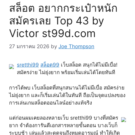
สล็อต อยากกระเป๋าหนัก
สมัครเลย Top 43 by
Victor st99d.com
27 มกราคม 2026
by
Joe Thompson
sretthi99
สล็อต99
เว็บสล็อต สนุกได้ไม่มีเบื่อ!
สมัครง่าย ไม่ยุ่งยาก พร้อมเริ่มเล่นได้โดยทันที
การได้พบ เว็บสล็อตที่สนุกสนานได้ไม่มีเบื่อ สมัครง่าย
ไม่ยุ่งยาก และก็เริ่มเล่นได้ในทันที ถือเป็นจุดแปลงของ
การเล่นเกมสล็อตออนไลน์อย่างแท้จริง
แต่ก่อนผมเคยลองหลายเว็บ sretthi99 บางที่สมัคร
ยาก จำต้องการันตีเอกสารหลายขั้นตอน บางเว็บก็
ระบบช้า เล่นแล้วสะดุดจนถึงหมดอารมณ์ ทำให้เกิด