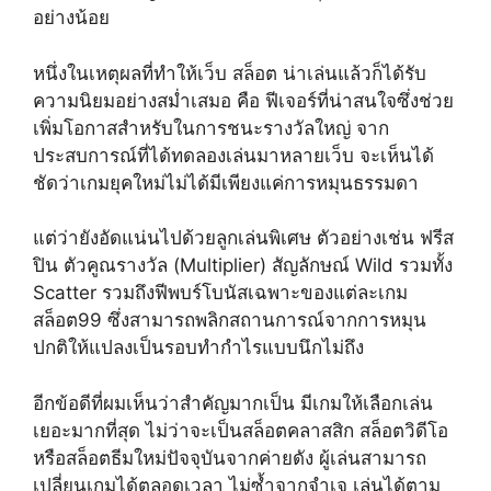
อย่างน้อย
หนึ่งในเหตุผลที่ทำให้เว็บ สล็อต น่าเล่นแล้วก็ได้รับ
ความนิยมอย่างสม่ำเสมอ คือ ฟีเจอร์ที่น่าสนใจซึ่งช่วย
เพิ่มโอกาสสำหรับในการชนะรางวัลใหญ่ จาก
ประสบการณ์ที่ได้ทดลองเล่นมาหลายเว็บ จะเห็นได้
ชัดว่าเกมยุคใหม่ไม่ได้มีเพียงแค่การหมุนธรรมดา
แต่ว่ายังอัดแน่นไปด้วยลูกเล่นพิเศษ ตัวอย่างเช่น ฟรีส
ปิน ตัวคูณรางวัล (Multiplier) สัญลักษณ์ Wild รวมทั้ง
Scatter รวมถึงฟีพบร์โบนัสเฉพาะของแต่ละเกม
สล็อต99 ซึ่งสามารถพลิกสถานการณ์จากการหมุน
ปกติให้แปลงเป็นรอบทำกำไรแบบนึกไม่ถึง
อีกข้อดีที่ผมเห็นว่าสำคัญมากเป็น มีเกมให้เลือกเล่น
เยอะมากที่สุด ไม่ว่าจะเป็นสล็อตคลาสสิก สล็อตวิดีโอ
หรือสล็อตธีมใหม่ปัจจุบันจากค่ายดัง ผู้เล่นสามารถ
เปลี่ยนเกมได้ตลอดเวลา ไม่ซ้ำจากจำเจ เล่นได้ตาม