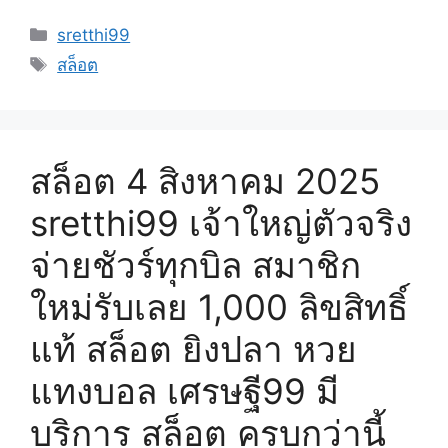
Categories
sretthi99
Tags
สล็อต
สล็อต 4 สิงหาคม 2025
sretthi99 เจ้าใหญ่ตัวจริง
จ่ายชัวร์ทุกบิล สมาชิก
ใหม่รับเลย 1,000 ลิขสิทธิ์
แท้ สล็อต ยิงปลา หวย
แทงบอล เศรษฐี99 มี
บริการ สล็อต ครบกว่านี้