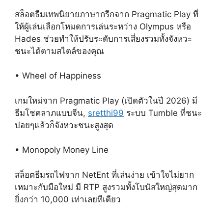
สล็อตธีมเทพนิยายภาษากรีกจาก Pragmatic Play ที่
ให้ผู้เล่นเลือกโหมดการเล่นระหว่าง Olympus หรือ
Hades ช่วยทำให้ปรับระดับการเสี่ยงรวมทั้งจังหวะ
ชนะได้ตามสไตล์ของคุณ
• Wheel of Happiness
เกมใหม่จาก Pragmatic Play (เปิดตัวในปี 2026) มี
ธีมโชคลาภแบบจีน,
sretthi99
ระบบ Tumble ที่ชนะ
บ่อยๆแล้วก็จังหวะชนะสูงสุด
• Monopoly Money Line
สล็อตธีมรถไฟจาก NetEnt ที่เล่นง่าย เข้าใจไม่ยาก
เหมาะกับมือใหม่ มี RTP สูงรวมทั้งโบนัสใหญ่สุดมาก
ยิ่งกว่า 10,000 เท่าเลยทีเดียว