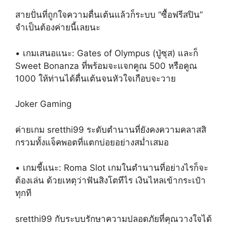
สายปั่นที่ถูกใจความตื่นเต้นแล้วก็ระบบ “ซื้อฟรีสปิน”
จำเป็นต้องค่ายนี้เลยนะ
• เกมเสนอแนะ: Gates of Olympus (ปู่ซุส) และก็
Sweet Bonanza ที่พร้อมจะแจกคูณ 500 หรือคูณ
1000 ให้ท่านได้ตื่นเต้นจนหัวใจเกือบจะวาย
Joker Gaming
ค่ายเกม sretthi99 ระดับตำนานที่ยังคงความคลาสสิ
กรวมทั้งแจ็คพอตที่แตกบ่อยอย่างสม่ำเสมอ
• เกมชี้แนะ: Roma Slot เกมในตำนานที่อย่างไรก็จะ
ต้องเล่น ด้วยเหตุว่าฟันสิงโตทีไร เงินไหลเข้ากระเป๋า
ทุกที
sretthi99 กับระบบรักษาความปลอดภัยที่คุณวางใจได้