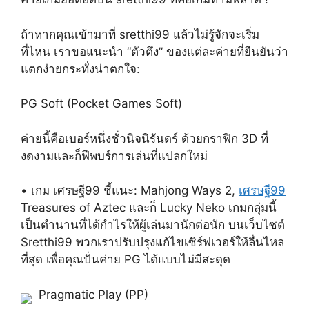
ถ้าหากคุณเข้ามาที่ sretthi99 แล้วไม่รู้จักจะเริ่ม
ที่ไหน เราขอแนะนำ “ตัวตึง” ของแต่ละค่ายที่ยืนยันว่า
แตกง่ายกระทั่งน่าตกใจ:
PG Soft (Pocket Games Soft)
ค่ายนี้คือเบอร์หนึ่งชั่วนิจนิรันดร์ ด้วยกราฟิก 3D ที่
งดงามและก็ฟีพบร์การเล่นที่แปลกใหม่
• เกม เศรษฐี99 ชี้แนะ: Mahjong Ways 2,
เศรษฐี99
Treasures of Aztec และก็ Lucky Neko เกมกลุ่มนี้
เป็นตำนานที่ได้กำไรให้ผู้เล่นมานักต่อนัก บนเว็บไซต์
Sretthi99 พวกเราปรับปรุงแก้ไขเซิร์ฟเวอร์ให้ลื่นไหล
ที่สุด เพื่อคุณปั่นค่าย PG ได้แบบไม่มีสะดุด
Pragmatic Play (PP)