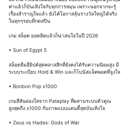
ค่าแล้วก็บันเทิงใจกับทุกการหมุน เพราะนอกจากจะรู้
เรื่องสำราญใจแล้ว ยังได้โอกาสลุ้นรางวัลใหญ่ได้จริง
ในทุกๆรอบที่กดสปิน
เกม สล็อต ยอดฮิตแล้วก็น่าสนใจในปี 2026
• Sun of Egypt 5
สล็อตธีมอียิปต์สุดคลาสสิกที่ยังคงได้รับความนิยมสูง มี
ระบบระเบียบ Hold & Win และก็โบนัสแจ็คพอตที่จูงใจ
• Bonbon Pop x1000
เกมสีสันผ่องใสจาก Pateplay ที่ผสานระบบตัวคูณ
สูงสุดถึง x1000 กับภาพแบบแคนดี้สุดบันเทิงใจ
• Zeus vs Hades: Gods of War