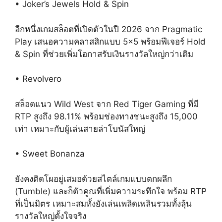
• Joker’s Jewels Hold & Spin
อีกหนึ่งเกมสล็อตที่เปิดตัวในปี 2026 จาก Pragmatic
Play เสนอความคลาสสิกแบบ 5×5 พร้อมฟีเจอร์ Hold
& Spin ที่ช่วยเพิ่มโอกาสรับเงินรางวัลใหญ่กว่าเดิม
• Revolvero
สล็อตแนว Wild West จาก Red Tiger Gaming ที่มี
RTP สูงถึง 98.11% พร้อมช่องทางชนะสูงถึง 15,000
เท่า เหมาะกับผู้เล่นสายล่าโบนัสใหญ่
• Sweet Bonanza
ยังคงติดโผอยู่เสมอด้วยสไตล์เกมแบบตกผลึก
(Tumble) และก็ตัวคูณที่เพิ่มความระทึกใจ พร้อม RTP
ที่เป็นมิตร เหมาะสมทั้งยังเล่นเพลิดเพลินรวมทั้งลุ้น
รางวัลใหญ่ตั้งใจจริง