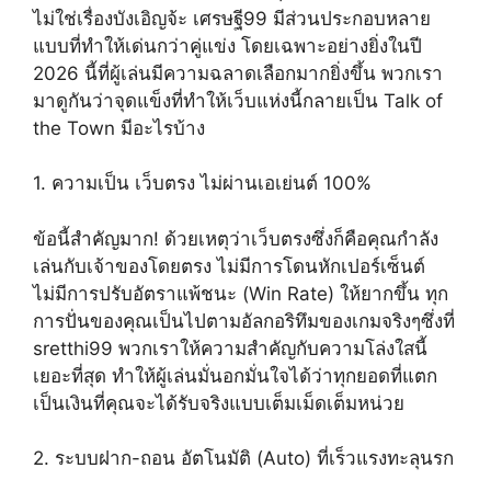
ไม่ใช่เรื่องบังเอิญจ้ะ เศรษฐี99 มีส่วนประกอบหลาย
แบบที่ทำให้เด่นกว่าคู่แข่ง โดยเฉพาะอย่างยิ่งในปี
2026 นี้ที่ผู้เล่นมีความฉลาดเลือกมากยิ่งขึ้น พวกเรา
มาดูกันว่าจุดแข็งที่ทำให้เว็บแห่งนี้กลายเป็น Talk of
the Town มีอะไรบ้าง
1. ความเป็น เว็บตรง ไม่ผ่านเอเย่นต์ 100%
ข้อนี้สำคัญมาก! ด้วยเหตุว่าเว็บตรงซึ่งก็คือคุณกำลัง
เล่นกับเจ้าของโดยตรง ไม่มีการโดนหักเปอร์เซ็นต์
ไม่มีการปรับอัตราแพ้ชนะ (Win Rate) ให้ยากขึ้น ทุก
การปั่นของคุณเป็นไปตามอัลกอริทึมของเกมจริงๆซึ่งที่
sretthi99 พวกเราให้ความสำคัญกับความโล่งใสนี้
เยอะที่สุด ทำให้ผู้เล่นมั่นอกมั่นใจได้ว่าทุกยอดที่แตก
เป็นเงินที่คุณจะได้รับจริงแบบเต็มเม็ดเต็มหน่วย
2. ระบบฝาก-ถอน อัตโนมัติ (Auto) ที่เร็วแรงทะลุนรก