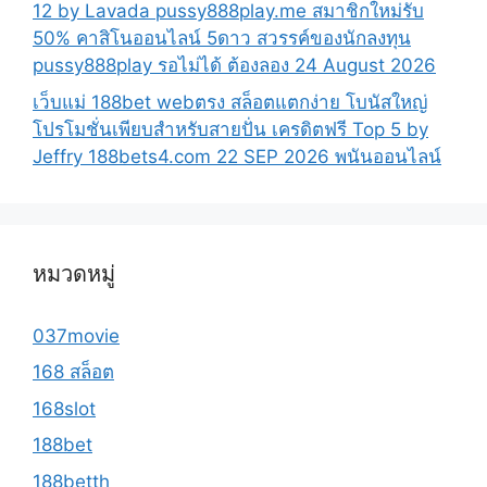
12 by Lavada pussy888play.me สมาชิกใหม่รับ
50% คาสิโนออนไลน์ 5ดาว สวรรค์ของนักลงทุน
pussy888play รอไม่ได้ ต้องลอง 24 August 2026
เว็บแม่ 188bet webตรง สล็อตแตกง่าย โบนัสใหญ่
โปรโมชั่นเพียบสำหรับสายปั่น เครดิตฟรี Top 5 by
Jeffry 188bets4.com 22 SEP 2026 พนันออนไลน์
หมวดหมู่
037movie
168 สล็อต
168slot
188bet
188betth