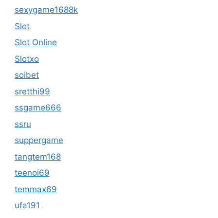
sexygame1688k
Slot
Slot Online
Slotxo
soibet
sretthi99
ssgame666
ssru
suppergame
tangtem168
teenoi69
temmax69
ufa191