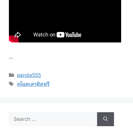
…
Categories
panda555
Tags
สล็อตเครดิตฟรี
Search
for: