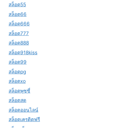
สล็อต55
สล็อต66
สล็อต666
สล็อต777
สล็อต888
สล็อต918kiss
สล็อต99
สล็อตpg
สล็อตxo
สล็อตพุซซี่
สล็อตสด
สล็อตออนไลน์
สล็อตเครดิตฟรี