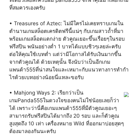
ทีเดียวเลยล่ะครับผม panda555 จะพาคุณมาเลือกเกม
ที่สมควรเองครับ
• Treasures of Aztec: ไม่มีใครไม่เคยทราบเกมใน
ตำนานเกมสล็อตเครดิตฟรีนี้แน่ๆ กับเกมสาวถ้ำที่มา
พร้อมเกมสล็อตแตกง่าย ตัวคูณเยอะขึ้นเรื่อยๆในรอบ
ฟรีสปิน พนันอย่างต่ำ 1 บาทได้แบบชิวๆเลยล่ะครับ
ต่อให้คุณใช้เบทต่ำ แต่ว่ามีโอกาสได้รับเงินมากขึ้น
จากตัวคูณได้ ด้วยเหตุนั้น จึงนับว่าเป็นอีกเกม
แพนด้า555ที่น่าสนใจและเหมาะกับแนวทางการทำกำ
ไรด้วยเบทอย่างน้อยนี่แหละขอรับ
• Mahjong Ways 2: เรียกว่าเป็น
เกมPanda555ในดวงใจของคนไม่ใช่น้อยเลยก็ว่า
ได้ เพราะว่านี่คือเกมแพนด้า555ที่มีตัวคูณเยอะๆ
สามารถรับฟรีสปินได้มากถึง 20 รอบ และก็ตัวคูณ
สูงสุดถึง 10 เท่า เครื่องหมาย Wild ที่ออกมาบ่อยสุดๆ
ต้องมาลองกันนะครับ