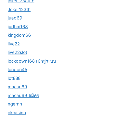
joker123auto
Joker123th
juad69
judhai168
kingdom66
live22
live22slot
lockdown168 เข้าสู่ระบบ
london45
lot888
macau69
macau69 สมัคร
ngernn
okcasino