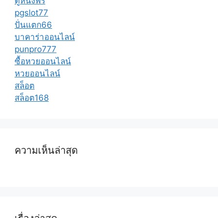
ดูหนังฟรี
pgslot77
ปั่นแตก66
บาคาร่าออนไลน์
punpro777
ซื้อหวยออนไลน์
หวยออนไลน์
สล็อต
สล็อต168
ความเห็นล่าสุด