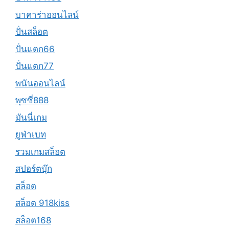
บาคาร่าออนไลน์
ปั่นสล็อต
ปั่นแตก66
ปั่นแตก77
พนันออนไลน์
พุซซี่888
มันนี่เกม
ยูฟ่าเบท
รวมเกมสล็อต
สปอร์ตบุ๊ก
สล็อต
สล็อต 918kiss
สล็อต168