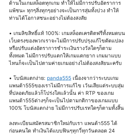
ด้านในเกมสล็อตทุกเกม ทำให้ไม่มีการปรับอัตราการ
แพ้ชนะ ทุกๆสิ่งทุกๆอย่างจะเป็นการสุ่มทั้งปวง ทำให้
ท่านได้โอกาสชนะอย่างไม่ต้องสงสัย
• เกมลิขสิทธิ์แท้ 100%: เกมสล็อตเครดิตฟรีทั้งหมดบน
เว็บตรงของพวกเราจะไม่มีการปรับปรุงแก้ไขดัดแปลง
หรือปรับแต่งอัตราการชำระเงินรางวัลใดๆก็ตาม
ทั้งหมด ไม่มีการปรับแตกให้เกมแตกยาก เกมมาแบบ
ไหนก็จะเป็นไปตามค่ายเกมอย่างไม่ต้องสงสัยนะครับ
• โบนัสแตกง่าย:
panda555
เนื่องจากว่าระบบเกม
แพนด้า555ของเราไม่มีการแก้ไข เว้นเสียแต่ระบบสุ่ม
ที่ปลอดภัยแล้วก็โปร่งใสแล้วนั้น ค่า RTP ของเกม
แพนด้า555ต่างๆก็จะเป็นไปตามกติกาของเกมแบบ
100% โบนัสแตกง่าย ไม่มีการปรับเรทใดๆก็ตามทั้งสิ้น
ลงทะเบียนสมัครสมาชิกใหม่กับเรา แพนด้า555 ได้
ก่อนคนใด ทำเงินได้แบบฟินๆทุกวี่ทุกวันตลอด 24