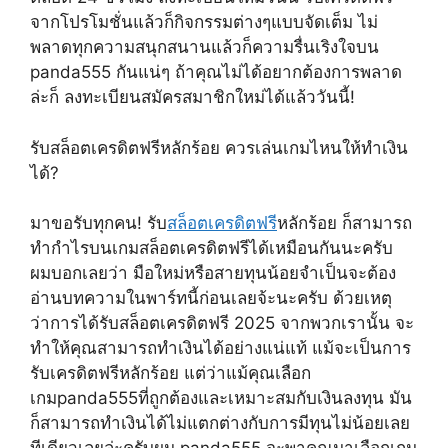
จากโปรโมชั่นแล้วก็กิจกรรมต่างๆแบบจัดเต็ม ไม่
พลาดทุกความสนุกสนานแล้วก็ความรื่นเริงใจบน
panda555 กันแน่ๆ ถ้าคุณไม่ได้อยากต้องการพลาด
ล่ะก็ ลงทะเบียนสมัครสมาชิกใหม่ได้แล้ววันนี้!
รับสล็อตเครดิตฟรีหลักร้อย ควรเล่นเกมไหนให้ทำเงิน
ได้?
มาขอรับทุกคน! รับ
สล็อตเครดิตฟรี
หลักร้อย ก็สามารถ
ทำกำไรบนเกมสล็อตเครดิตฟรีได้เหมือนกันนะครับ
ผมบอกเลยว่า มือใหม่หรือสายทุนน้อยจำเป็นจะต้อง
อ่านบทความในพาร์ทนี้ก่อนเลยจ้ะนะครับ ด้วยเหตุ
ว่าการได้รับสล็อตเครดิตฟรี 2025 จากพวกเรานั้น จะ
ทำให้คุณสามารถทำเงินได้อย่างแน่แท้ แม้จะเป็นการ
รับเครดิตฟรีหลักร้อย แต่ว่าแม้คุณเลือก
เกมpanda555ที่ถูกต้องและเหมาะสมกับเงินลงทุน มัน
ก็สามารถทำเงินได้ไม่แตกต่างกับการมีทุนไม่น้อยเลย