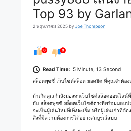
Top 93 by Garla
2 พฤษภาคม 2025
by
Joe Thompson
0
0
Read Time:
5 Minute, 13 Second
สล็อตพุซซี่ เว็บไซต์สล็อต ยอดฮิต ที่คุณจำต้อง
ถ้าเกิดคุณกำลังมองหาเว็บไซต์สล็อตออนไลน์ที
กับ สล็อตพุซซี่ สล็อตเว็บไซต์ตรงที่พร้อมมอบปร
จะเป็นผู้เล่นใหม่ที่เพิ่งจะเริ่ม หรือผู้เล่นเก่
สิ่งที่มีความต้องการได้อย่างสมบูรณ์แบบ