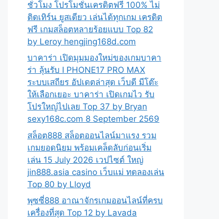
ชั่วโมง โปรโมชั่นเครดิตฟรี 100% ไม่
ติดเทิร์น ยูสเดียว เล่นได้ทุกเกม เครดิต
ฟรี เกมสล็อตหลายร้อยแบบ Top 82
by Leroy hengjing168d.com
บาคาร่า เปิดมุมมองใหม่ของเกมบาคา
ร่า ลุ้นรับ I PHONE17 PRO MAX
ระบบเสถียร อัปเดตล่าสุด เว็บดี มีโต๊ะ
ให้เลือกเยอะ บาคาร่า เปิดเกมไว รับ
โปรใหญ่ไปเลย Top 37 by Bryan
sexy168c.com 8 September 2569
สล็อต888 สล็อตออนไลน์มาแรง รวม
เกมยอดนิยม พร้อมเคล็ดลับก่อนเริ่ม
เล่น 15 July 2026 เวปไซต์ ใหญ่
jin888.asia casino เว็บแม่ ทดลองเล่น
Top 80 by Lloyd
พุซซี่888 อาณาจักรเกมออนไลน์ที่ครบ
เครื่องที่สุด Top 12 by Lavada