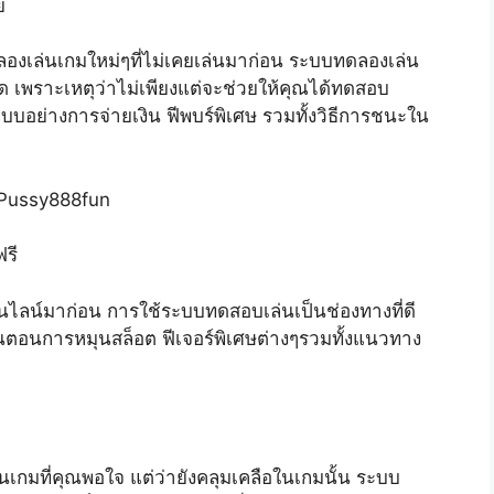
ย
รจะลองเล่นเกมใหม่ๆที่ไม่เคยเล่นมาก่อน ระบบทดลองเล่น
่สุด เพราะเหตุว่าไม่เพียงแต่จะช่วยให้คุณได้ทดสอบ
บบอย่างการจ่ายเงิน ฟีพบร์พิเศษ รวมทั้งวิธีการชนะใน
่ Pussy888fun
ฟรี
ตออนไลน์มาก่อน การใช้ระบบทดสอบเล่นเป็นช่องทางที่ดี
นขั้นตอนการหมุนสล็อต ฟีเจอร์พิเศษต่างๆรวมทั้งแนวทาง
กมที่คุณพอใจ แต่ว่ายังคลุมเคลือในเกมนั้น ระบบ