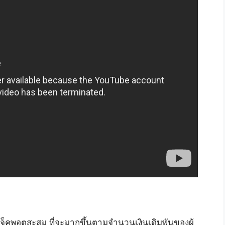
จ็คพอตสะสม ที่จะมากขึ้นตามจำนวนเงินเดิมพันของผู้