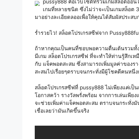
pussy888 คือเว็บไซต์ที่รวมเกมสล็อตออนไลน์
เกมที่หลายชนิด ซึ่งไม่ว่าจะเป็นเกมสล็อต 
มาอย่างละเอียดลออเพื่อให้คุณได้สัมผัสประสบกา
ร่ำรวยไว! สล็อตโปรเกรสซีฟจาก Pussy888fu
ถ้าหากคุณเป็นคนที่ชอบพอความตื่นเต้นรวมทั
มีเกม สล็อตโปรเกรสซีฟ ที่จะทำให้ท่านรู้สึก
กับ แจ็คพอตสะสม ซึ่งสามารถเพิ่มมูลค่าของรางว
สะสมไปเรื่อยๆตราบจนกระทั่งมีผู้โชคดีคนหนึ
สล็อตโปรเกรสซีฟที่ pussy888 ไม่เพียงแค่เป็นเก
โอกาสคว้า รางวัลพรั่งพร้อม จากการเล่นเพียงแค่
จะช่วยเพิ่มค่าแจ็คพอตสะสม ตราบจนกระทั่งมัน
เชื่อเลยว่ามันเกิดขึ้นจริง