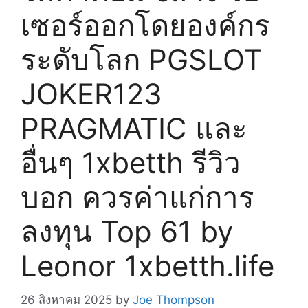
เซอร์ออกโดยองค์กร
ระดับโลก PGSLOT
JOKER123
PRAGMATIC และ
อื่นๆ 1xbetth รีวิว
บอก ควรค่าแก่การ
ลงทุน Top 61 by
Leonor 1xbetth.life
26 สิงหาคม 2025
by
Joe Thompson