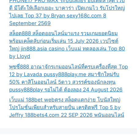
PHONE17 PRO MAX ระบบเสถียร อัปเดตล่าสุด เว็บ
ดี มีโต๊ะให้เลือกเยอะ บาคาร่า เปิดเกมไว รับโปรใหญ่
ไปเลย Top 37 by Bryan sexy168c.com 8
September 2569
สล็อต888 สล็อตออนไลน์มาแรง รวมเกมยอดนิยม
พร้อมเคล็ดลับก่อนเริ่มเล่น 15 July 2026 เวปไซต์
ใหญ่ jin888.asia casino เว็บแม่ ทดลองเล่น Top 80
by Lloyd
พุซซี่888 อาณาจักรเกมออนไลน์ที่ครบเครื่องที่สุด Top
12 by Lavada pussy888play.me สมาชิกใหม่รับ
50% คาสิโนออนไลน์ 5ดาว สวรรค์ของนักลงทุน
pussy888play รอไม่ได้ ต้องลอง 24 August 2026
เว็บแม่ 188bet webตรง สล็อตแตกง่าย โบนัสใหญ่
โปรโมชั่นเพียบสำหรับสายปั่น เครดิตฟรี Top 5 by
Jeffry 188bets4.com 22 SEP 2026 พนันออนไลน์