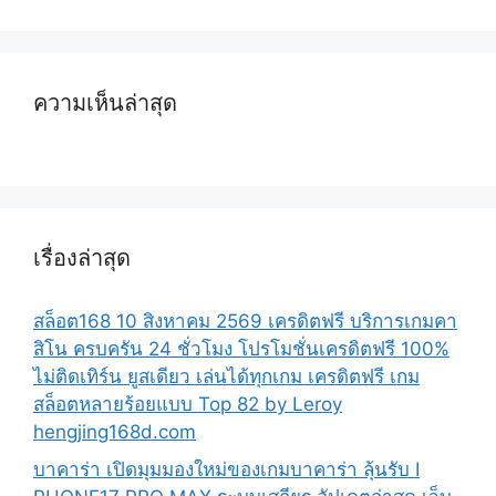
ความเห็นล่าสุด
เรื่องล่าสุด
สล็อต168 10 สิงหาคม 2569 เครดิตฟรี บริการเกมคา
สิโน ครบครัน 24 ชั่วโมง โปรโมชั่นเครดิตฟรี 100%
ไม่ติดเทิร์น ยูสเดียว เล่นได้ทุกเกม เครดิตฟรี เกม
สล็อตหลายร้อยแบบ Top 82 by Leroy
hengjing168d.com
บาคาร่า เปิดมุมมองใหม่ของเกมบาคาร่า ลุ้นรับ I