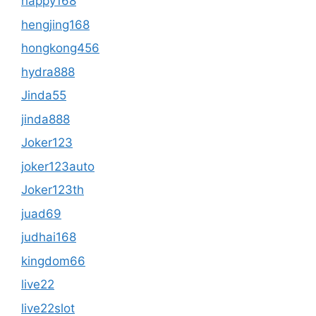
happy168
hengjing168
hongkong456
hydra888
Jinda55
jinda888
Joker123
joker123auto
Joker123th
juad69
judhai168
kingdom66
live22
live22slot