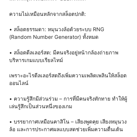
ความไม่เหมือนหลักจากสล็อตปกติ:
• สล็อตธรรมดา: หมุนวงล้อด้วยระบบ RNG
(Random Number Generator) ทั้งหมด
• สล็อตดีลเลอร์สด: มีคนจริงอยู่หน้ากล้องถ่ายภาพ
บริหารเกมแบบเรียลไทม์
เพราะอะไรดีลเลอร์สดถึงเพิ่มความเพลิดเพลินให้สล็อต
ออนไลน์
• ความรู้สึกมีส่วนร่วม – การที่มีคนจริงทักทาย ทำให้ผู้
เล่นรู้สึกเป็นส่วนหนึ่งของเกม
• บรรยากาศเหมือนคาสิโน – เสียงพูดคุย เสียงหมุนวง
ล้อ และการประกาศผลแบบสดช่วยเพิ่มความตื่นเต้น