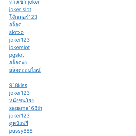
ทางเข้า joker
joker slot
โจ๊กเกอร์123
สล็อต
slotxo
joker123
jokerslot
pgslot
สล็อตxo
สล็อตออนไลน์
918kiss
joker123
หนังชนโรง
sagame168th
joker123
ดูหนังฟรี
pussy888