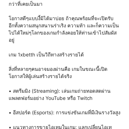
กว่าที่เคยเป็นมา
โอกาสดีๆแบบงี้มิได้มาบ่อย ถ้าคุณพร้อมที่จะเปิดรับ
อีกทั้งความสนุกสนานร่าเริง ความท้า และก็ความเป็น
ไปได้ใหม่ๆโลกของเกมกำลังคอยให้ท่านเข้าไปสัมผัส
อยู่
เกม 1xbetth เป็นวิถีทางสร้างรายได้
สิ่งที่หลายๆคนอาจมองผ่านคือ เกมในขณะนี้เปิด
โอกาสให้ผู้เล่นสร้างรายได้จริง
• สตรีมมิง (Streaming): เล่นเกมถ่ายทอดสดผ่าน
แพลตฟอร์มอย่าง YouTube หรือ Twitch
• อีสปอร์ต (Esports): การแข่งขันเกมที่มีเงินรางวัลสูง
• แนวทางการขายไอเทมในเกม: แลกเปลี่ยนไอเท