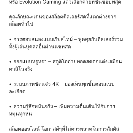
หรือ Evolution Gaming แล้วเลือกค่ายที่ชื่นชอบที่สุด
คุณลักษณะเด่นของสล็อตดีลเลอร์สดที่แตกต่างจาก
สล็อตทั่วไป
• การตอบสนองแบบเรียลไทม์ – พูดคุยกับดีลเลอร์รวม
ทั้งผู้เล่นบุคคลอื่นผ่านแชทสด
• ออกแบบหรูหรา – สตูดิโอถ่ายทอดสดตกแต่งเสมือน
คาสิโนจริง
• ระบบภาพชัดแจ๋ว 4K – มองเห็นทุกขั้นตอนแบบ
ละเอียด
• ความรู้สึกพนันจริง – เพิ่มความตื่นเต้นให้กับการ
หมุนทุกหน
สล็อตออนไลน์ โอกาสดีๆที่ไม่ควรพลาดในการสัมผัส