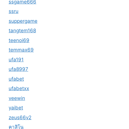
ssgame666
ssru
suppergame
tangtem168
teenoi69
temmax69
ufa191
ufa8997
ufabet
ufabetxx
veewin
yaibet
zeus66v2
คาสิโน