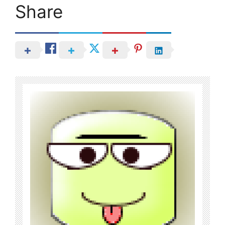
Share