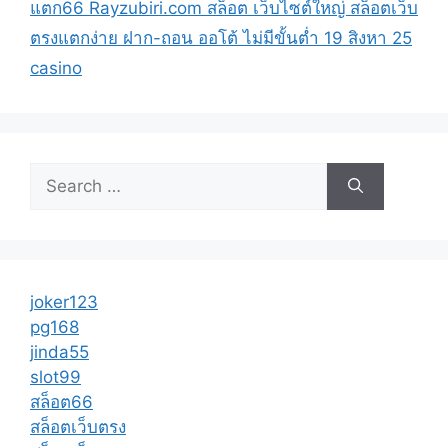
แตก66 Rayzubiri.com สล็อต เว็บไซต์ใหญ่ สล็อตเว็บ
ตรงแตกง่าย ฝาก-ถอน ออโต้ ไม่มีขั้นต่ำ 19 สิงหา 25
casino
Search
for:
joker123
pg168
jinda55
slot99
สล็อต66
สล็อตเว็บตรง