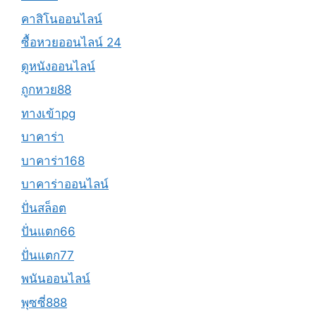
คาสิโนออนไลน์
ซื้อหวยออนไลน์ 24
ดูหนังออนไลน์
ถูกหวย88
ทางเข้าpg
บาคาร่า
บาคาร่า168
บาคาร่าออนไลน์
ปั่นสล็อต
ปั่นแตก66
ปั่นแตก77
พนันออนไลน์
พุซซี่888