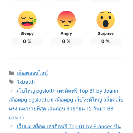
Sleepy
Angry
Surprise
0
%
0
%
0
%
Categories
สล็อตออนไลน์
Tags
1xbetth
เว็บใหญ่ pgslotth เครดิตฟรี Top 81 by Joann
สล็อตpg pgslotth.nl สล็อตpg เว็บไซต์ใหญ่ สล็อตเว็บ
ตรง แตกง่ายที่สุด เล่นก่อน รวยก่อน 12 กันยา 68
casino
เว็บแม่ สล็อต เครดิตฟรี Top 61 by Frances ปั่น