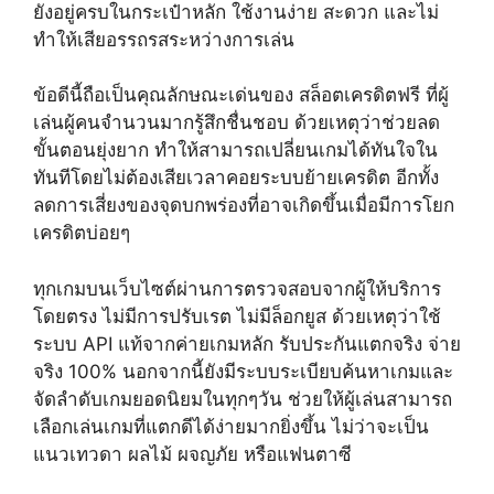
ยังอยู่ครบในกระเป๋าหลัก ใช้งานง่าย สะดวก และไม่
ทำให้เสียอรรถรสระหว่างการเล่น
ข้อดีนี้ถือเป็นคุณลักษณะเด่นของ สล็อตเครดิตฟรี ที่ผู้
เล่นผู้คนจำนวนมากรู้สึกชื่นชอบ ด้วยเหตุว่าช่วยลด
ขั้นตอนยุ่งยาก ทำให้สามารถเปลี่ยนเกมได้ทันใจใน
ทันทีโดยไม่ต้องเสียเวลาคอยระบบย้ายเครดิต อีกทั้ง
ลดการเสี่ยงของจุดบกพร่องที่อาจเกิดขึ้นเมื่อมีการโยก
เครดิตบ่อยๆ
ทุกเกมบนเว็บไซต์ผ่านการตรวจสอบจากผู้ให้บริการ
โดยตรง ไม่มีการปรับเรต ไม่มีล็อกยูส ด้วยเหตุว่าใช้
ระบบ API แท้จากค่ายเกมหลัก รับประกันแตกจริง จ่าย
จริง 100% นอกจากนี้ยังมีระบบระเบียบค้นหาเกมและ
จัดลำดับเกมยอดนิยมในทุกๆวัน ช่วยให้ผู้เล่นสามารถ
เลือกเล่นเกมที่แตกดีได้ง่ายมากยิ่งขึ้น ไม่ว่าจะเป็น
แนวเทวดา ผลไม้ ผจญภัย หรือแฟนตาซี