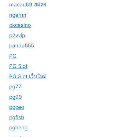
macau69 สมัคร
ngernn
okcasino
p2vvip
panda555
PG
PG Slot
PG Slot เว็บใหม่
pg77
pg99
pgceo
pgfish
pgheng