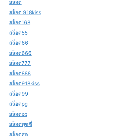
สล็อต
สล็อต 918kiss
สล็อต168
สล็อต55
สล็อต66
สล็อต666
สล็อต777
สล็อต888
สล็อต918kiss
สล็อต99
สล็อตpg
สล็อตxo
สล็อตพุซซี่
สล็อตสด