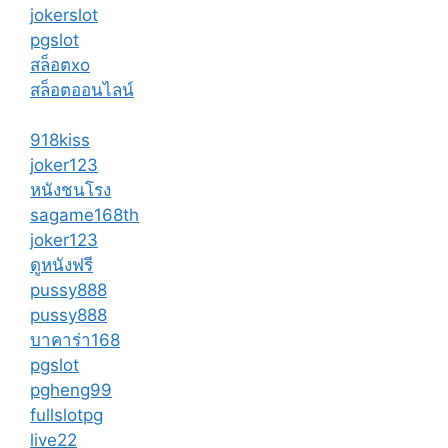
jokerslot
pgslot
สล็อตxo
สล็อตออนไลน์
918kiss
joker123
หนังชนโรง
sagame168th
joker123
ดูหนังฟรี
pussy888
pussy888
บาคาร่า168
pgslot
pgheng99
fullslotpg
live22