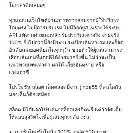
โยกเครดิตเสมอๆ
ทุกเกมบนเว็บไซต์ผ่านการตรวจสอบจากผู้ให้บริการ
โดยตรง ไม่มีการปรับเรต ไม่มีล็อกยูส เพราะใช้ระบบ
API แท้จากค่ายเกมหลัก รับประกันแตกจริง จ่ายจริง
100% ยิ่งไปกว่านี้ยังมีระบบระเบียบค้นหาเกมและก็จัด
อันดับเกมยอดนิยมในทุกๆวัน ช่วยทำให้ผู้เล่นสามารถ
เลือกเล่นเกมที่แตกดีได้ง่ายมากยิ่งขึ้น ไม่ว่าจะเป็น
แนวทวยเทพเทวดา ผลไม้ เสี่ยงอันตราย หรือ
แฟนตาซี
โปรโมชั่น สล็อต เด็ดตลอดปีจาก jinda55 ที่คนใดกัน
มองเห็นก็ต้องสมัคร
สล็อต มิได้แจกโปรเล่นๆสล็อตเครดิตฟรี แต่ว่าจัดเต็ม
ให้แบบสุจริตใจเพื่อผู้เล่นทุกระดับ เช่น:
• สมาชิกใหม่รับโบนัส 100% สูงสุด 500 บาท