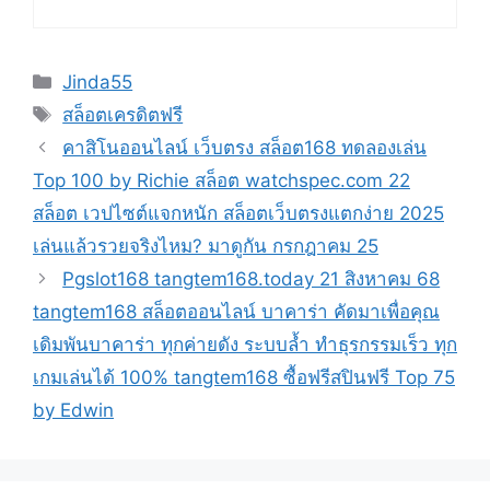
Categories
Jinda55
Tags
สล็อตเครดิตฟรี
คาสิโนออนไลน์ เว็บตรง สล็อต168 ทดลองเล่น
Top 100 by Richie สล็อต watchspec.com 22
สล็อต เวปไซต์แจกหนัก สล็อตเว็บตรงแตกง่าย 2025
เล่นแล้วรวยจริงไหม? มาดูกัน กรกฎาคม 25
Pgslot168 tangtem168.today 21 สิงหาคม 68
tangtem168 สล็อตออนไลน์ บาคาร่า คัดมาเพื่อคุณ
เดิมพันบาคาร่า ทุกค่ายดัง ระบบล้ำ ทำธุรกรรมเร็ว ทุก
เกมเล่นได้ 100% tangtem168 ซื้อฟรีสปินฟรี Top 75
by Edwin