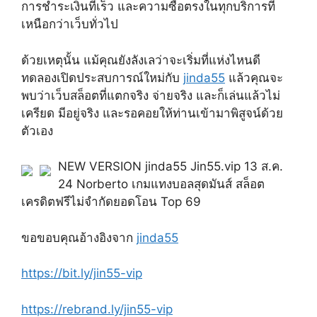
การชำระเงินที่เร็ว และความซื่อตรงในทุกบริการที่
เหนือกว่าเว็บทั่วไป
ด้วยเหตุนั้น แม้คุณยังลังเลว่าจะเริ่มที่แห่งไหนดี
ทดลองเปิดประสบการณ์ใหม่กับ
jinda55
แล้วคุณจะ
พบว่าเว็บสล็อตที่แตกจริง จ่ายจริง และก็เล่นแล้วไม่
เครียด มีอยู่จริง และรอคอยให้ท่านเข้ามาพิสูจน์ด้วย
ตัวเอง
NEW VERSION jinda55 Jin55.vip 13 ส.ค.
24 Norberto เกมแทงบอลสุดมันส์ สล็อต
เครดิตฟรีไม่จำกัดยอดโอน Top 69
ขอขอบคุณอ้างอิงจาก
jinda55
https://bit.ly/jin55-vip
https://rebrand.ly/jin55-vip