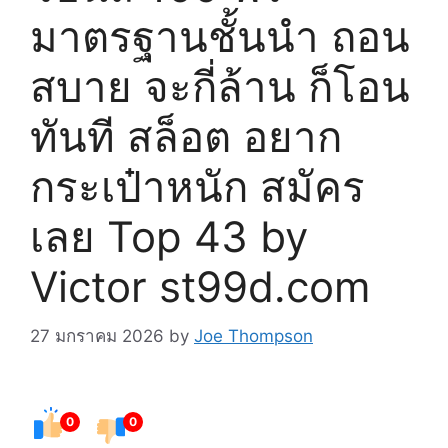
มาตรฐานชั้นนำ ถอน
สบาย จะกี่ล้าน ก็โอน
ทันที สล็อต อยาก
กระเป๋าหนัก สมัคร
เลย Top 43 by
Victor st99d.com
27 มกราคม 2026
by
Joe Thompson
0
0