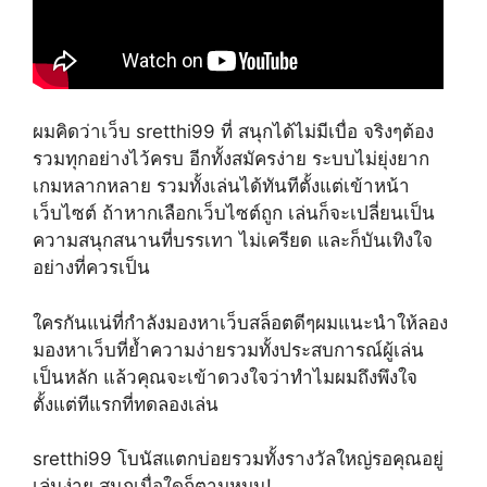
ผมคิดว่าเว็บ sretthi99 ที่ สนุกได้ไม่มีเบื่อ จริงๆต้อง
รวมทุกอย่างไว้ครบ อีกทั้งสมัครง่าย ระบบไม่ยุ่งยาก
เกมหลากหลาย รวมทั้งเล่นได้ทันทีตั้งแต่เข้าหน้า
เว็บไซต์ ถ้าหากเลือกเว็บไซต์ถูก เล่นก็จะเปลี่ยนเป็น
ความสนุกสนานที่บรรเทา ไม่เครียด และก็บันเทิงใจ
อย่างที่ควรเป็น
ใครกันแน่ที่กำลังมองหาเว็บสล็อตดีๆผมแนะนำให้ลอง
มองหาเว็บที่ย้ำความง่ายรวมทั้งประสบการณ์ผู้เล่น
เป็นหลัก แล้วคุณจะเข้าดวงใจว่าทำไมผมถึงพึงใจ
ตั้งแต่ทีแรกที่ทดลองเล่น
sretthi99 โบนัสแตกบ่อยรวมทั้งรางวัลใหญ่รอคุณอยู่
เล่นง่าย สนุกเมื่อใดก็ตามหมุน!