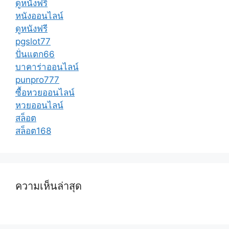
ดูหนังฟรี
หนังออนไลน์
ดูหนังฟรี
pgslot77
ปั่นแตก66
บาคาร่าออนไลน์
punpro777
ซื้อหวยออนไลน์
หวยออนไลน์
สล็อต
สล็อต168
ความเห็นล่าสุด