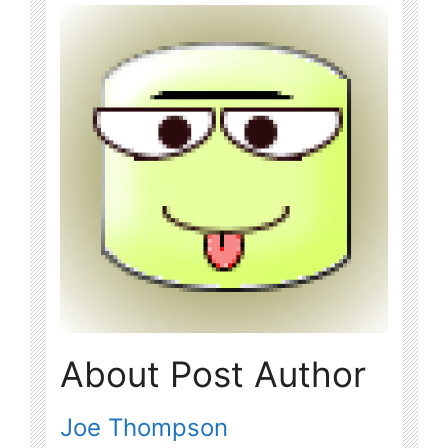
About Post Author
Joe Thompson