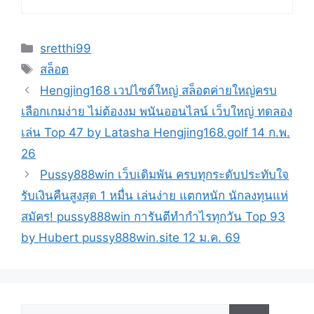
Categories
sretthi99
Tags
สล็อต
Hengjing168 เวปไซต์ใหญ่ สล็อตค่ายใหญ่ครบ
เลือกเกมง่าย ไม่ต้องงม พนันออนไลน์ เว็บใหญ่ ทดลอง
เล่น Top 47 by Latasha Hengjing168.golf 14 ก.พ.
26
Pussy888win เว็บเดิมพัน ครบทุกระดับประทับใจ
รับเงินคืนสูงสุด 1 หมื่น เล่นง่าย แตกหนัก นักลงทุนแห่
สมัคร! pussy888win การันตีทำกำไรทุกวัน Top 93
by Hubert pussy888win.site 12 ม.ค. 69
Search