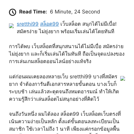
Read Time:
6 Minute, 24 Second
sretthi99
สล็อต99
เว็บสล็อต สนุกได้ไม่มีเบื่อ!
สมัครง่าย ไม่ยุ่งยาก พร้อมเริ่มเล่นได้โดยทันที
การได้พบ เว็บสล็อตที่สนุกสนานได้ไม่มีเบื่อ สมัครง่าย
ไม่ยุ่งยาก และก็เริ่มเล่นได้ในทันที ถือเป็นจุดแปลงของ
การเล่นเกมสล็อตออนไลน์อย่างแท้จริง
แต่ก่อนผมเคยลองหลายเว็บ sretthi99 บางที่สมัคร
ยาก จำต้องการันตีเอกสารหลายขั้นตอน บางเว็บก็
ระบบช้า เล่นแล้วสะดุดจนถึงหมดอารมณ์ ทำให้เกิด
ความรู้สึกว่าเล่นสล็อตไม่สนุกอย่างที่คิดไว้
จนถึงวันหนึ่ง ผมได้ลอง สล็อต99 เว็บสล็อตเว็บตรงที่
เน้นความง่ายเป็นหลัก ตั้งแต่ขั้นตอนลงทะเบียนเป็น
สมาชิก ใช้เวลาไม่ถึง 1 นาที เพียงแค่กรอกข้อมูลพื้น