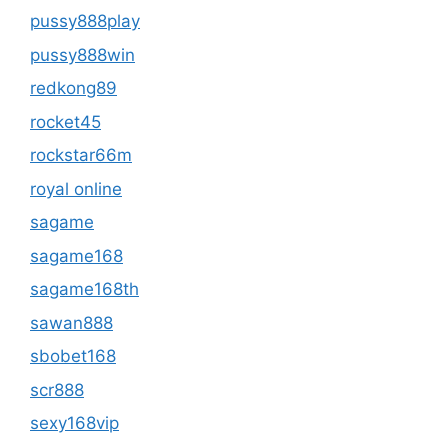
pussy888play
pussy888win
redkong89
rocket45
rockstar66m
royal online
sagame
sagame168
sagame168th
sawan888
sbobet168
scr888
sexy168vip