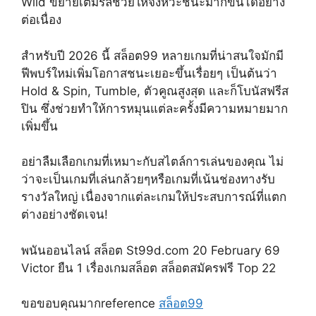
Wild ขยายเต็มรีลช่วยให้จังหวะชนะมากขึ้นได้อย่าง
ต่อเนื่อง
สำหรับปี 2026 นี้ สล็อต99 หลายเกมที่น่าสนใจมักมี
ฟีพบร์ใหม่เพิ่มโอกาสชนะเยอะขึ้นเรื่อยๆ เป็นต้นว่า
Hold & Spin, Tumble, ตัวคูณสูงสุด และก็โบนัสฟรีส
ปิน ซึ่งช่วยทำให้การหมุนแต่ละครั้งมีความหมายมาก
เพิ่มขึ้น
อย่าลืมเลือกเกมที่เหมาะกับสไตล์การเล่นของคุณ ไม่
ว่าจะเป็นเกมที่เล่นกล้วยๆหรือเกมที่เน้นช่องทางรับ
รางวัลใหญ่ เนื่องจากแต่ละเกมให้ประสบการณ์ที่แตก
ต่างอย่างชัดเจน!
พนันออนไลน์ สล็อต St99d.com 20 February 69
Victor ยืน 1 เรื่องเกมสล็อต สล็อตสมัครฟรี Top 22
ขอขอบคุณมากreference
สล็อต99