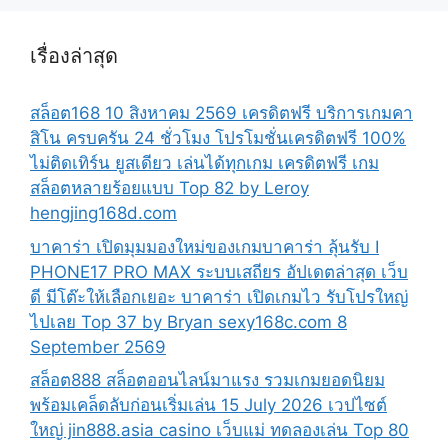
เรื่องล่าสุด
สล็อต168 10 สิงหาคม 2569 เครดิตฟรี บริการเกมคา
สิโน ครบครัน 24 ชั่วโมง โปรโมชั่นเครดิตฟรี 100%
ไม่ติดเทิร์น ยูสเดียว เล่นได้ทุกเกม เครดิตฟรี เกม
สล็อตหลายร้อยแบบ Top 82 by Leroy
hengjing168d.com
บาคาร่า เปิดมุมมองใหม่ของเกมบาคาร่า ลุ้นรับ I
PHONE17 PRO MAX ระบบเสถียร อัปเดตล่าสุด เว็บ
ดี มีโต๊ะให้เลือกเยอะ บาคาร่า เปิดเกมไว รับโปรใหญ่
ไปเลย Top 37 by Bryan sexy168c.com 8
September 2569
สล็อต888 สล็อตออนไลน์มาแรง รวมเกมยอดนิยม
พร้อมเคล็ดลับก่อนเริ่มเล่น 15 July 2026 เวปไซต์
ใหญ่ jin888.asia casino เว็บแม่ ทดลองเล่น Top 80