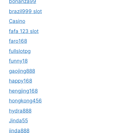
bonanza99
brazil999 slot
Casino
fafa 123 slot
faro168
fullslotpg
funny18
gaojing888
happy168
hengjing168
hongkong456
hydra888
Jinda55
jinda888