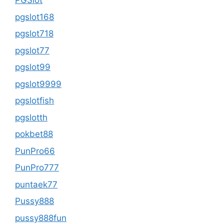
PGSlot
pgslot168
pgslot718
pgslot77
pgslot99
pgslot9999
pgslotfish
pgslotth
pokbet88
PunPro66
PunPro777
puntaek77
Pussy888
pussy888fun