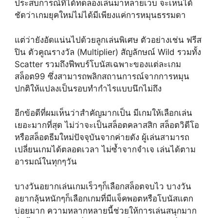
ประสบการณ์ที่ได้ทดลองเล่นมาหลายเว็บ จะเห็นได้
ชัดว่าเกมยุคใหม่ไม่ได้มีเพียงแค่การหมุนธรรมดา
แต่ว่ายังอัดแน่นไปด้วยลูกเล่นพิเศษ ตัวอย่างเช่น ฟรีส
ปิน ตัวคูณรางวัล (Multiplier) สัญลักษณ์ Wild รวมทั้ง
Scatter รวมถึงฟีพบร์โบนัสเฉพาะของแต่ละเกม
สล็อต99 ซึ่งสามารถพลิกสถานการณ์จากการหมุน
ปกติให้แปลงเป็นรอบทำกำไรแบบนึกไม่ถึง
อีกข้อดีที่ผมเห็นว่าสำคัญมากเป็น มีเกมให้เลือกเล่น
เยอะมากที่สุด ไม่ว่าจะเป็นสล็อตคลาสสิก สล็อตวิดีโอ
หรือสล็อตธีมใหม่ปัจจุบันจากค่ายดัง ผู้เล่นสามารถ
เปลี่ยนเกมได้ตลอดเวลา ไม่ซ้ำจากจำเจ เล่นได้ตาม
อารมณ์ในทุกๆวัน
บางวันอยากเล่นเกมเร็วๆก็เลือกสล็อตจบไว บางวัน
อยากลุ้นหนักๆก็เลือกเกมที่มีแจ็คพอตหรือโบนัสแตก
บ่อยมาก ความหลากหลายนี้ช่วยให้การเล่นสนุกมาก