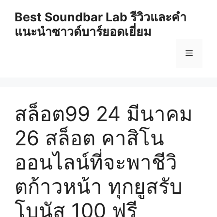
Skip
Best Soundbar Lab รีวิวและคำ
to
แนะนำซาวด์บาร์ยอดเยี่ยม
content
Menu
สล็อต99 24 มีนาคม
26 สล็อต คาสิโน
ออนไลน์ที่จะพาชีวิ
ตก้าวหน้า ทุกยูสรับ
โบนัส 100 ฟรี