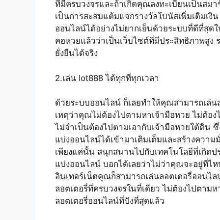
ที่มีครบวงจรและถ้าเกิดคุณลงทะเบียนเป็นสมาชิ
เป็นการสะสมแต้มแจกรางวัลโบนัสเพิ่มเติมเงิน
ออนไลน์ได้อย่างไม่ยากเย็นด้วยระบบที่ดีที่สุด
คอหวยแล้วว่าเป็นเว็บไซต์ที่มีประสิทธิภาพสูง
ยั่งยืนได้จริง
2.เล่น lot888 ได้ทุกที่ทุกเวลา
ด้วยระบบออนไลน์ ก็เลยทำให้คุณสามารถเล่น
เหตุว่าคุณไม่ต้องไปตามหาเจ้ามือหวย ไม่ต้องไป
ไม่จำเป็นต้องไปตามเอากับเจ้ามือหวยใต้ดิน ซึ
แบ่งออนไลน์ได้เข้ามาเติมเต็มและสร้างความม
เพียงแค่นั้น สนุกสนานไปกับเทคโนโลยีที่เกิด
แบ่งออนไลน์ บอกได้เลยว่าไม่ว่าคุณจะอยู่ที่ไหน
อินเทอร์เน็ตคุณก็สามารถเล่นลอตเตอรี่ออนไลน์
ลอตเตอรี่ที่ครบวงจรในที่เดียว ไม่ต้องไปตามห
ลอตเตอรี่ออนไลน์ที่ปังที่สุดแล้ว