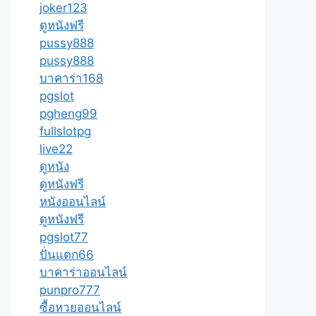
joker123
ดูหนังฟรี
pussy888
pussy888
บาคาร่า168
pgslot
pgheng99
fullslotpg
live22
ดูหนัง
ดูหนังฟรี
หนังออนไลน์
ดูหนังฟรี
pgslot77
ปั่นแตก66
บาคาร่าออนไลน์
punpro777
ซื้อหวยออนไลน์