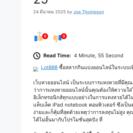
24 มีนาคม 2025
by
Joe Thompson
0
0
Read Time:
4 Minute, 55 Second
Lot888
ซื้อสลากกินแบ่งออนไลน์ในระบบเพ
เว็บหวยออนไลน์ เป็นระบบการแทงหวยที่มีคุณภาพแ
ว่าการแทงหวยออนไลน์นั้นคุณต้องให้ความใส่ใจ
อิเล็กทรอนิกส์ทุกแบบอย่างในการแทงหวยได้ไม่
แท็บเล็ต iPad notebook คอมพิวเตอร์ ซึ่งเ
ง่ายและก็คุ้มที่สุดด้วยเหตุว่าการลงทุนไม่สูง คุณย
ได้ไม่อั้นมากับโปรโมชั่นสุดปัง ที่