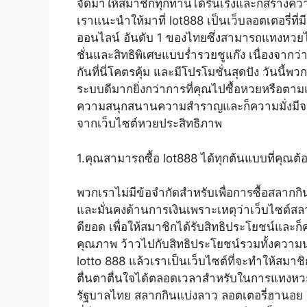
จัดมาให้สมาชิกทุกท่านได้รื้นเริงและก็สร้างค
เราแนะนำให้มาที่ lot888 เป็นเว็บลอตเตอรี่ที่ม
ออนไลน์ อันดับ 1 ของไทยซึ่งสามารถแทงหวยได้
ชั่นและสิทธิพิเศษแบบร่ำรวยชูแก๊ง เนื่องจาก
กันที่นี่โคตรคุ้ม และมีโปรโมชั่นสุดปัง วันน
ระบบดีมากยิ่งกว่าการที่คุณไปซื้อหวยหรือตามแ
ความสนุกสนานความสำราญและก็ความมั่งมีจากก
จากเว็บไซต์หวยประสิทธิภาพ
1.คุณสามารถซื้อ lot888 ได้ทุกต้นแบบที่คุณต้
พวกเราไม่มีข้อจำกัดสำหรับเพื่อการซื้อสลากกิน
และมั่นคงด้านการเงินเพราะเหตุว่าเว็บไซต์ส
ดียอด เพื่อให้สมาชิกได้รับสิทธิประโยชน์และ
คุณภาพ ว้าวไปกับสิทธิประโยชน์รวมทั้งควา
lotto 888 แล้วเราเป็นเว็บไซต์ที่จะทำให้สม
ตื่นตาตื่นใจได้ตลอดเวลาสำหรับในการแทงหวย
รัฐบาลไทย สลากกินแบ่งลาว ลอตเตอรี่ฮานอย สล