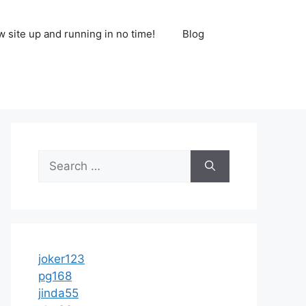
w site up and running in no time!
Blog
Search
for:
joker123
pg168
jinda55