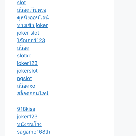
slot
สล็อตเว็บตรง
ดูหนังออนไลน์
ทางเข้า joker
joker slot
โจ๊กเกอร์123
สล็อต
slotxo
joker123
jokerslot
pgslot
สล็อตxo
สล็อตออนไลน์
918kiss
joker123
หนังชนโรง
sagame168th