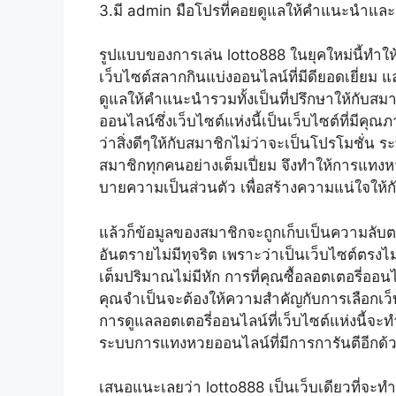
3.มี admin มือโปรที่คอยดูแลให้คำแนะนำและเป
รูปแบบของการเล่น lotto888 ในยุคใหม่นี้ทำใ
เว็บไซต์สลากกินแบ่งออนไลน์ที่มีดียอดเยี่ยม แล
ดูแลให้คำแนะนำรวมทั้งเป็นที่ปรึกษาให้กับสม
ออนไลน์ซึ่งเว็บไซต์แห่งนี้เป็นเว็บไซต์ที่มีคุ
ว่าสิ่งดีๆให้กับสมาชิกไม่ว่าจะเป็นโปรโมชั่น
สมาชิกทุกคนอย่างเต็มเปี่ยม จึงทำให้การแทงหว
บายความเป็นส่วนตัว เพื่อสร้างความแน่ใจให้
แล้วก็ข้อมูลของสมาชิกจะถูกเก็บเป็นความลับตลอ
อันตรายไม่มีทุจริต เพราะว่าเป็นเว็บไซต์ตรงไม
เต็มปริมาณไม่มีหัก การที่คุณซื้อลอตเตอรี่ออ
คุณจำเป็นจะต้องให้ความสำคัญกับการเลือกเว็บห
การดูแลลอตเตอรี่ออนไลน์ที่เว็บไซต์แห่งนี้จะทำ
ระบบการแทงหวยออนไลน์ที่มีการการันตีอีกด้
เสนอแนะเลยว่า lotto888 เป็นเว็บเดียวที่จะท