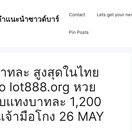
Contact
Lets get your ne
คำแนะนำซาวด์บาร์
Pin Posts
บาทละ สูงสุดในไทย
o lot888.org หวย
รีบแทงบาทละ 1,200
เจ้ามือโกง 26 MAY