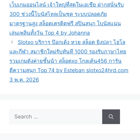
เว็บเกมออนไลน์ เจ้าใหญ่ที่สุดในเอเชีย ฝากสนั่นรับ
300 ช่วงนี้โบนัสไหลเป็นชุด ระบบปลอดภัย
มาตรฐานสูง สล็อตเครดิตฟรี สปินสนุก โบนัสแน่น
เล่นเพลินทั้งวัน Top 4 by Johanna
Slotxo บริการ ป๊อกเด้ง หวย สล็อต ยิงปลา ไฮโล
และกีฬา สมาชิกใหม่รับทันที 1000 รองรับภาษาไทย
รวมเกมดังค่ายชั้นนำ สล็อตxo โกลเด้น456 การัน
ตีความสนุก Top 74 by Esteban slotxo24hrd.com
3 พ.ค. 2026
Search
for: