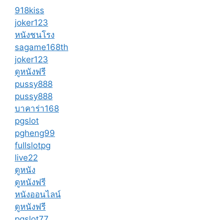
918kiss
joker123
หนังชนโรง
sagame168th
joker123
ดูหนังฟรี
pussy888
pussy888
บาคาร่า168
pgslot
pgheng99
fullslotpg
live22
ดูหนัง
ดูหนังฟรี
หนังออนไลน์
ดูหนังฟรี
pgslot77