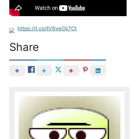
https://t.co/tV6veCk7Ct
Share