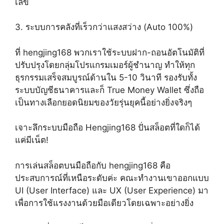
เลข
3. ระบบการคลังที่เร็วกว่าแสงสว่าง (Auto 100%)
ที่ hengjing168 พวกเราใช้ระบบฝาก-ถอนอัตโนมัติที่
ปรับปรุงโดยกลุ่มโปรแกรมเมอร์ผู้ชำนาญ ทำให้ทุก
ธุรกรรมเสร็จสมบูรณ์ด้านใน 5-10 วินาที รองรับทั้ง
ระบบบัญชีธนาคารและก็ True Money Wallet ซึ่งถือ
เป็นทางเลือกยอดนิยมของวัยรุ่นยุคนี้อย่างยิ่งจริงๆ
เจาะลึกระบบมือถือ Hengjing168 ปั่นสล็อตที่ใดก็ได้
แค่มีเน็ต!
การเล่นสล็อตบนมือถือกับ hengjing168 คือ
ประสบการณ์ที่เหนือระดับค่ะ คณะทำงานเขาออกแบบ
UI (User Interface) และ UX (User Experience) มา
เพื่อการใช้แรงงานด้วยมือเดียวโดยเฉพาะอย่างยิ่ง