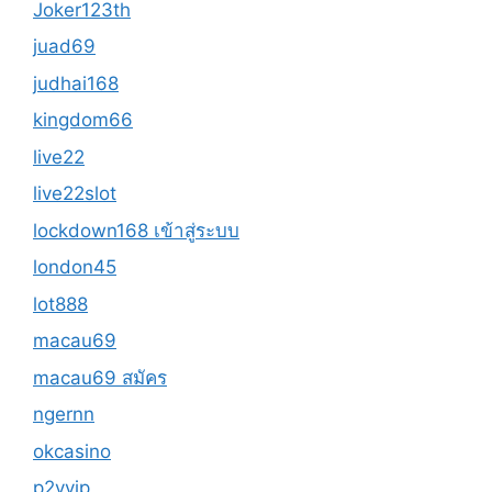
Joker123th
juad69
judhai168
kingdom66
live22
live22slot
lockdown168 เข้าสู่ระบบ
london45
lot888
macau69
macau69 สมัคร
ngernn
okcasino
p2vvip