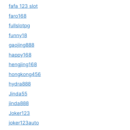
fafa 123 slot
faro168
fullslotpg
funny18
gaojing888
happy168
hengjing168
hongkong456
hydra888
Jinda55
jinda888
Joker123
joker123auto