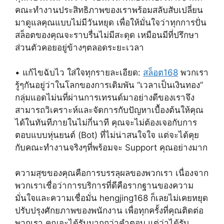
คณะทำงานประสิทธิภาพของเราพร้อมสลับสับเปลี่ยน
มาดูแลคุณแบบไม่มีวันหยุด เพื่อให้มั่นใจว่าทุกการปั่น
สล็อตของคุณจะราบรื่นไม่มีสะดุด เหมือนมีที่ปรึกษา
ส่วนตัวคอยอยู่ข้างๆตลอดระยะเวลา
• แก้ไขฉับไว ใส่ใจทุกรายละเอียด:
สล็อต168
พวกเรา
รู้ๆกันอยู่ว่าในโลกของการเดิมพัน “เวลาเป็นเงินทอง”
กลุ่มแอดไม่นที่ผ่านการเทรนด์มาอย่างดีของเราจึง
สามารถวิเคราะห์และจัดการกับปัญหาเบื้องต้นให้คุณ
ได้ในทันทีภายในไม่กี่นาที คุณจะไม่ต้องเจอกับการ
ตอบแบบหุ่นยนต์ (Bot) ที่ไม่น่าสนใจใจ แต่จะได้คุย
กับคณะทำงานจริงๆที่พร้อมจะ Support คุณอย่างมาก
ความสุขของคุณคือการบรรลุผลของพวกเรา เนื่องจาก
พวกเราเชื่อว่าการบริการที่ดีคือรากฐานของความ
มั่นใจและความเชื่อมั่น hengjing168 ก็เลยไม่เคยหยุด
ปรับปรุงศักยภาพของพนักงาน เพื่อทุกครั้งที่คุณติดต่อ
พวกเรา คุณจะได้รับมากกว่าคำตอบ แต่ว่าได้รับ