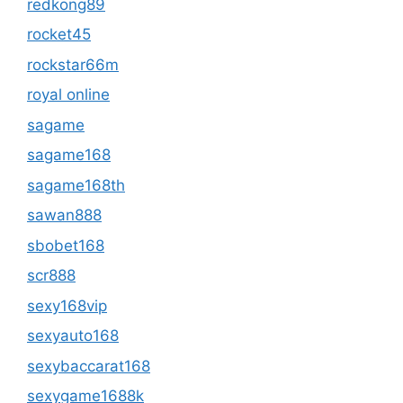
redkong89
rocket45
rockstar66m
royal online
sagame
sagame168
sagame168th
sawan888
sbobet168
scr888
sexy168vip
sexyauto168
sexybaccarat168
sexygame1688k