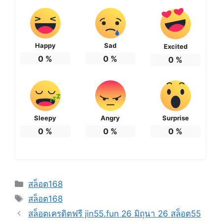
Happy
Sad
Excited
0
%
0
%
0
%
Sleepy
Angry
Surprise
0
%
0
%
0
%
Categories
สล็อต168
Tags
สล็อต168
สล็อตเครดิตฟรี jin55.fun 26 มิถุนา 26 สล็อต55