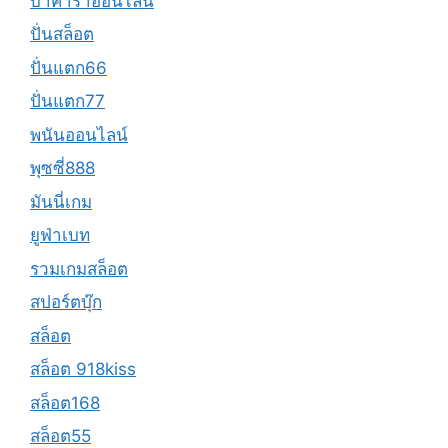
บาคาร่าออนไลน์
ปั่นสล็อต
ปั่นแตก66
ปั่นแตก77
พนันออนไลน์
พุซซี่888
มันนี่เกม
ยูฟ่าเบท
รวมเกมสล็อต
สปอร์ตบุ๊ก
สล็อต
สล็อต 918kiss
สล็อต168
สล็อต55