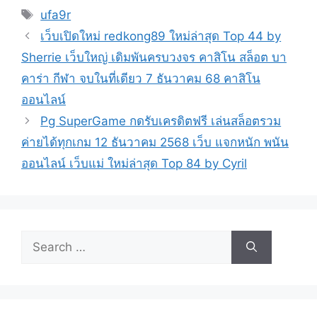
Tags
ufa9r
เว็บเปิดใหม่ redkong89 ใหม่ล่าสุด Top 44 by
Sherrie เว็บใหญ่ เดิมพันครบวงจร คาสิโน สล็อต บา
คาร่า กีฬา จบในที่เดียว 7 ธันวาคม 68 คาสิโน
ออนไลน์
Pg SuperGame กดรับเครดิตฟรี เล่นสล็อตรวม
ค่ายได้ทุกเกม 12 ธันวาคม 2568 เว็บ แจกหนัก พนัน
ออนไลน์ เว็บแม่ ใหม่ล่าสุด Top 84 by Cyril
Search
for: