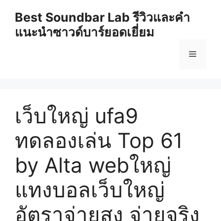
Skip
Best Soundbar Lab รีวิวและคำ
to
แนะนำซาวด์บาร์ยอดเยี่ยม
content
Menu
เว็บใหญ่ ufa9
ทดลองเล่น Top 61
by Alta webใหญ่
แทงบอลเว็บใหญ่
อัตราจ่ายสูง จ่ายจริง