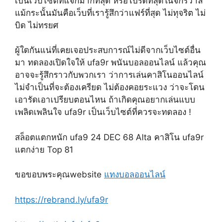
เป็นเว็บไซต์ที่แจกมากที่สุด หรือโปรดีที่สุดในจักรวาล
แม้กระนั้นมันคือเว็บที่เรารู้สึกว่าแฟร์ที่สุด ไม่ทุจริต ไม่
บิด ไม่ทรยศ
ผู้ใดกันแน่ที่เคยเจอประสบการณ์ไม่ดีจากเว็บไซต์อื่น
มา ทดลองเปิดใจให้ ufa9r พนันบอลออนไลน์ แล้วคุณ
อาจจะรู้สึกราวกับพวกเรา ว่าการเล่นคาสิโนออนไลน์
ไม่จำเป็นที่จะต้องเครียด ไม่ต้องคอยระแวง ว่าจะโดน
เอารัดเอาเปรียบตอนไหน ถ้าเกิดคุณอยากเล่นแบบ
เพลิดเพลินใจ ufa9r เป็นเว็บไซต์ที่ควรจะทดลอง !
สล็อตแตกหนัก ufa9 24 DEC 68 Alta คาสิโน ufa9r
แตกง่าย Top 81
ขอขอบพระคุณwebsite
แทงบอลออนไลน์
https://rebrand.ly/ufa9r