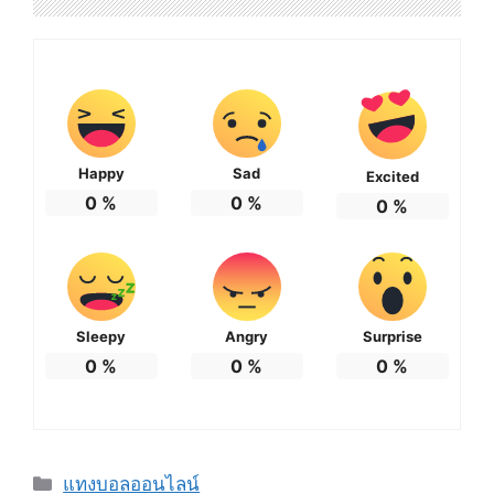
Happy
Sad
Excited
0
%
0
%
0
%
Sleepy
Angry
Surprise
0
%
0
%
0
%
Categories
แทงบอลออนไลน์