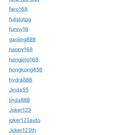
faro168
fullslotpg
funny18
gaojing888
happy168
hengjing168
hongkong456
hydra888
Jinda55
jinda888
Joker123
joker123auto
Joker123th