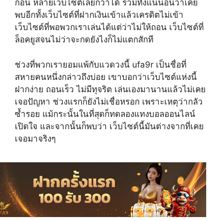
ก่อน หลายเว็บไซต์เลยก็ว่าได้ รวมทั้งแน่นอนว่าเคย
พบอีกทั้งเว็บไซต์ที่ฝากเงินเข้าแล้วเครดิตไม่เข้า
เว็บไซต์ที่พอพวกเราเล่นได้แต่ว่าไม่ให้ถอน เว็บไซต์ที่
ล็อคยูสจนไม่ว่าจะกดยังไงก็ไม่แตกสักที
ช่วงที่พวกเรายอมแพ้กับแวดวงนี้ ufa9r เป็นชื่อที่
สหายคนหนึ่งกล่าวถึงบ่อย เขาบอกว่าเว็บไซต์แห่งนี้
ฝากง่าย ถอนเร็ว ไม่มีทุจริต เล่นเองมานานแล้วไม่เคย
เจอปัญหา ช่วงแรกก็ยังไม่เชื่อหรอก เพราะเหตุว่ากลัว
ซ้ำรอย แม้กระนั้นในที่สุดก็ทดลองแทงบอลออนไลน์
เปิดใจ และจากนั้นก็พบว่า เว็บไซต์นี้มันต่างจากที่เคย
เจอมาจริงๆ