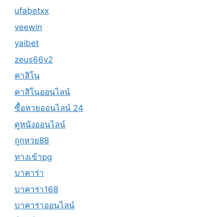
ufabetxx
veewin
yaibet
zeus66v2
คาสิโน
คาสิโนออนไลน์
ซื้อหวยออนไลน์ 24
ดูหนังออนไลน์
ถูกหวย88
ทางเข้าpg
บาคาร่า
บาคาร่า168
บาคาร่าออนไลน์