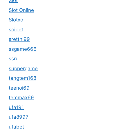
Slot
Slot Online
Slotxo
soibet
sretthi99
ssgame666
ssru
suppergame
tangtem168
teenoi69
temmax69
ufa191
ufa8997
ufabet