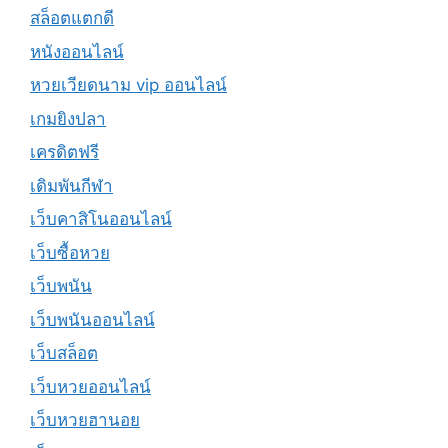
สล็อตแตกดี
หนังออนไลน์
หวยเวียดนาม vip ออนไลน์
เกมยิงปลา
เครดิตฟรี
เดิมพันกีฬา
เว็บคาสิโนออนไลน์
เว็บซื้อหวย
เว็บพนัน
เว็บพนันออนไลน์
เว็บสล็อต
เว็บหวยออนไลน์
เว็บหวยฮานอย