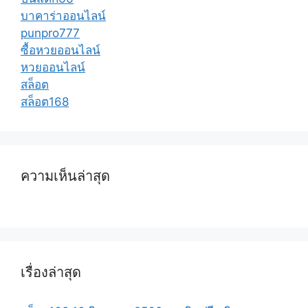
บาคาร่าออนไลน์
punpro777
ซื้อหวยออนไลน์
หวยออนไลน์
สล็อต
สล็อต168
ความเห็นล่าสุด
เรื่องล่าสุด