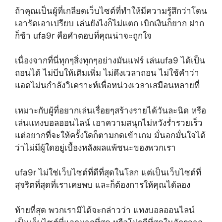
ถ้าคุณเป็นผู้ที่เกลียดเว็บไซต์ที่ทำให้มีความรู้สึกว่าโดน
เอารัดเอาเปรียบ เล่นยังไงก็ไม่แตก เบิกเงินก็ยาก ฝาก
ก็ช้า ufa9r คือคำตอบที่คุณน่าจะถูกใจ
เนื่องจากที่นี่ทุกๆสิ่งทุกๆอย่างมันแฟร์ เล่นufa9 ได้เป็น
ถอนได้ ไม่บีบให้เติมเพิ่ม ไม่ดึงเวลาถอน ไม่ใช้คำว่า
แอดไม่นกำลังวิเคราะห์เพื่อหน่วงเวลาเสมือนหลายที่
เหมาะกับผู้ที่อยากเล่นเรื่อยๆสร้างรายได้วันละนิด หรือ
เล่นแทงบอลออนไลน์ เอาความสนุกไม่หวังร่ำรวยเร็ว
แต่อยากที่จะให้ครั้งใดก็ตามกดเข้าเกม มั่นอกมั่นใจได้
ว่าไม่มีผู้ใดอยู่เบื้องหลังผลแพ้ชนะของพวกเรา
ufa9r ไม่ใช่เว็บไซต์ที่ดีที่สุดในโลก แต่เป็นเว็บไซต์ที่
สุจริตที่สุดที่เราเคยพบ และก็ต้องการให้คุณได้ลอง
ท้ายที่สุด พวกเรามิได้จะกล่าวว่า แทงบอลออนไลน์