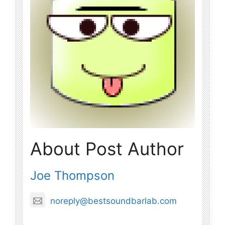
About Post Author
Joe Thompson
noreply@bestsoundbarlab.com