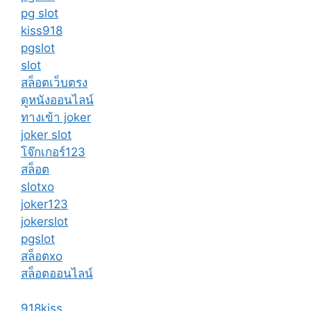
pg slot
kiss918
pgslot
slot
สล็อตเว็บตรง
ดูหนังออนไลน์
ทางเข้า joker
joker slot
โจ๊กเกอร์123
สล็อต
slotxo
joker123
jokerslot
pgslot
สล็อตxo
สล็อตออนไลน์
918kiss