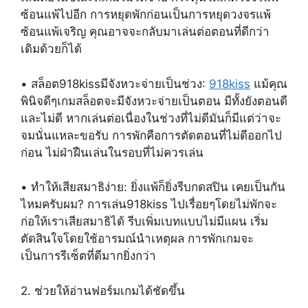
ซ้อนแพ้ไปอีก การหยุดพักก่อนเป็นการหยุดวงจรแพ้
ซ้อนแพ้เจริญ คุณอาจจะกลับมาเล่นต่อตอนที่ดีกว่า
เดิมด้วยก็ได้
• สล็อต918kissมีจังหวะจ่ายเป็นช่วง:
918kiss
แม้คุณ
พินิจดีๆเกมสล็อตจะมีจังหวะจ่ายเป็นตอน มีทั้งยังตอนดี
และไม่ดี หากเล่นต่อเนื่องในช่วงที่ไม่ดีมันก็มีแต่ว่าจะ
จมนั่นแหละขอรับ การพักคือการตัดตอนที่ไม่ดีออกไป
ก่อน ไม่ฝ่าฝืนเล่นในรอบที่ไม่ควรเล่น
• ทำให้เสียสมาธิง่าย: ยิ่งแพ้ก็ยิ่งรีบกดสปิน เคยเป็นกัน
ไหมครับผม? การเล่น918kiss ไปเรื่อยๆโดยไม่พักจะ
ก่อให้เราเสียสมาธิได้ รีบเพิ่มเบทแบบไม่มีแผน เริ่ม
ตัดสินใจโดยใช้อารมณ์นำเหตุผล การพักเกมจะ
เป็นการรีเซ็ตที่ดีมากยิ่งกว่า
2. ช่วยให้อ่านฟอร์มเกมได้ชัดขึ้น