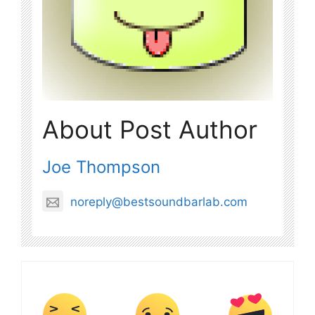
About Post Author
Joe Thompson
noreply@bestsoundbarlab.com