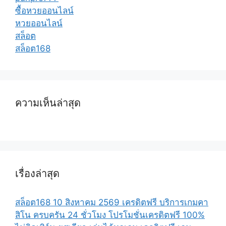
ซื้อหวยออนไลน์
หวยออนไลน์
สล็อต
สล็อต168
ความเห็นล่าสุด
เรื่องล่าสุด
สล็อต168 10 สิงหาคม 2569 เครดิตฟรี บริการเกมคา
สิโน ครบครัน 24 ชั่วโมง โปรโมชั่นเครดิตฟรี 100%