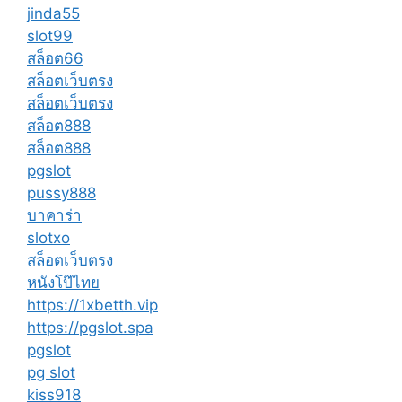
jinda55
slot99
สล็อต66
สล็อตเว็บตรง
สล็อตเว็บตรง
สล็อต888
สล็อต888
pgslot
pussy888
บาคาร่า
slotxo
สล็อตเว็บตรง
หนังโป๊ไทย
https://1xbetth.vip
https://pgslot.spa
pgslot
pg slot
kiss918