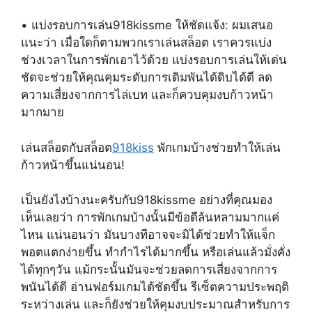
• แบ่งรอบการเล่น918kissme ให้ชัดแจ้ง: ผมเสนอ
แนะว่า เมื่อใดก็ตามพวกเราเล่นสล็อต เราควรแบ่ง
ช่วงเวลาในการพักเอาไว้ด้วย แบ่งรอบการเล่นให้เด่น
ชัดจะช่วยให้คุณคุมระดับการเดิมพันได้ดิบได้ดี ลด
ความเสี่ยงจากการไล่เบท และก็ควบคุมงบก้าวหน้า
มากมาย
เล่นสล็อตกับสล็อต
918kiss
พักเกมบ้างช่วยทำให้เล่น
ก้าวหน้าขึ้นแน่นอน!
เป็นยังไงบ้างนะครับกับ918kissme อย่างที่คุณมอง
เห็นเลยว่า การพักเกมบ้างนั้นมีข้อดีล้นหลามมากแค่
ไหน แน่นอนว่า มันบางทีอาจจะมิได้ช่วยทำให้แจ็ก
พอตแตกง่ายขึ้น ทำกำไรได้มากขึ้น หรือเล่นแล้วมั่งคั่ง
ได้ทุกๆวัน แม้กระนั้นมันจะช่วยลดการเสี่ยงจากการ
พนันได้ดี อ่านฟอร์มเกมได้ชัดขึ้น รีเซ็ตความประพฤติ
ระหว่างเล่น และก็ยังช่วยให้คุมงบประมาณสำหรับการ