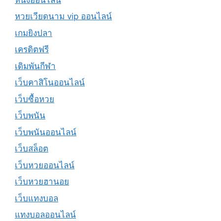
หวยเวียดนาม vip ออนไลน์
เกมยิงปลา
เครดิตฟรี
เดิมพันกีฬา
เว็บคาสิโนออนไลน์
เว็บซื้อหวย
เว็บพนัน
เว็บพนันออนไลน์
เว็บสล็อต
เว็บหวยออนไลน์
เว็บหวยฮานอย
เว็บแทงบอล
แทงบอลออนไลน์