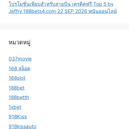
โปรโมชั่นเพียบสำหรับสายปั่น เครดิตฟรี Top 5 by
Jeffry 188bets4.com 22 SEP 2026 พนันออนไลน์
หมวดหมู่
037movie
168 สล็อต
168slot
188bet
188betth
1xbet
918Kiss
918kissauto