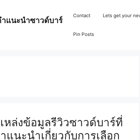
Contact
Lets get your ne
คำแนะนำซาวด์บาร์
Pin Posts
่งข้อมูลรีวิวซาวด์บาร์ที่
คำแนะนำเกี่ยวกับการเลือก