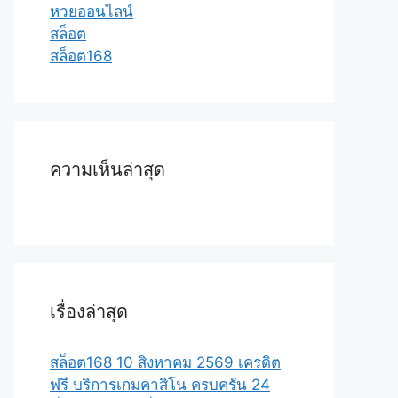
หวยออนไลน์
สล็อต
สล็อต168
ความเห็นล่าสุด
เรื่องล่าสุด
สล็อต168 10 สิงหาคม 2569 เครดิต
ฟรี บริการเกมคาสิโน ครบครัน 24