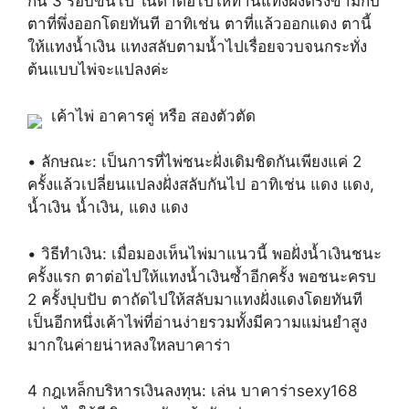
กัน 3 รอบขึ้นไป ในตาต่อไปให้ท่านแทงฝั่งตรงข้ามกับ
ตาที่พึ่งออกโดยทันที อาทิเช่น ตาที่แล้วออกแดง ตานี้
ให้แทงน้ำเงิน แทงสลับตามน้ำไปเรื่อยจวบจนกระทั่ง
ต้นแบบไพ่จะแปลงค่ะ
เค้าไพ่ อาคารคู่ หรือ สองตัวตัด
• ลักษณะ: เป็นการที่ไพ่ชนะฝั่งเดิมชิดกันเพียงแค่ 2
ครั้งแล้วเปลี่ยนแปลงฝั่งสลับกันไป อาทิเช่น แดง แดง,
น้ำเงิน น้ำเงิน, แดง แดง
• วิธีทำเงิน: เมื่อมองเห็นไพ่มาแนวนี้ พอฝั่งน้ำเงินชนะ
ครั้งแรก ตาต่อไปให้แทงน้ำเงินซ้ำอีกครั้ง พอชนะครบ
2 ครั้งปุบปับ ตาถัดไปให้สลับมาแทงฝั่งแดงโดยทันที
เป็นอีกหนึ่งเค้าไพ่ที่อ่านง่ายรวมทั้งมีความแม่นยำสูง
มากในค่ายน่าหลงใหลบาคาร่า
4 กฎเหล็กบริหารเงินลงทุน: เล่น บาคาร่าsexy168