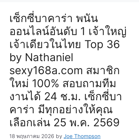
เซ็กซี่บาคาร่า พนัน
ออนไลน์อันดับ 1 เจ้าใหญ่
เจ้าเดียวในไทย Top 36
by Nathaniel
sexy168a.com สมาชิก
ใหม่ 100% สอบถามทีม
งานได้ 24 ช.ม. เซ็กซี่บา
คาร่า มีทุกอย่างให้คุณ
เลือกเล่น 25 พ.ค. 2569
18 พฤษภาคม 2026
by
Joe Thompson