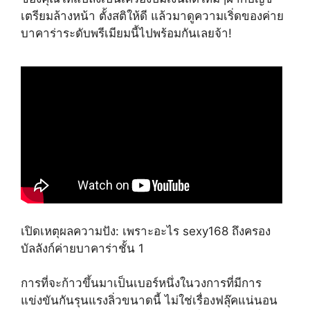
เตรียมล้างหน้า ตั้งสติให้ดี แล้วมาดูความเริ่ดของค่าย
บาคาร่าระดับพรีเมียมนี้ไปพร้อมกันเลยจ้า!
เปิดเหตุผลความปัง: เพราะอะไร sexy168 ถึงครอง
บัลลังก์ค่ายบาคาร่าชั้น 1
การที่จะก้าวขึ้นมาเป็นเบอร์หนึ่งในวงการที่มีการ
แข่งขันกันรุนแรงลิ่วขนาดนี้ ไม่ใช่เรื่องฟลุ๊คแน่นอน