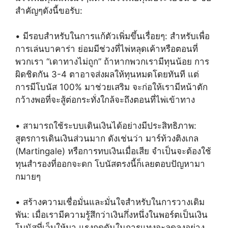
สำคัญๆดังนี้ขอรับ:
• มีรอบสำหรับในการแก้ตัวเพิ่มขึ้นเรื่อยๆ: สำหรับเพื่อ
การเล่นบาคาร่า ย่อมมีช่วงที่ไพ่หลุดเค้าหรือตอนที่
พวกเรา “เดาทางไม่ถูก” ถ้าหากพวกเรามีทุนน้อย การ
ผิดชิดกัน 3-4 ตาอาจส่งผลให้ทุนหมดโดยทันที แต่
การมีโบนัส 100% มาช่วยเสริม จะก่อให้เรามีหน้าตัก
กว้างพอที่จะสู้ต่อกระทั่งใกล้จะถึงตอนที่ไพ่เข้าทาง
• สามารถใช้ระบบเดินเงินได้อย่างมีประสิทธิภาพ:
สูตรการเดินเงินส่วนมาก ดังเช่นว่า มาร์ท้วงติงเกล
(Martingale) หรือการทบเงินเมื่อเสีย จำเป็นจะต้องใช้
ทุนสำรองที่ออกจะดก โบนัสตรงนี้ก็เลยตอบปัญหามา
กมายๆ
• สร้างความเชื่อมั่นและมั่นใจสำหรับในการวางเดิม
พัน: เมื่อเรามีความรู้สึกว่าเงินกึ่งหนึ่งในพอร์ตเป็นเงิน
โบนัสที่เว็บให้มา แรงกดดันในการแทงจะลดลงอย่าง