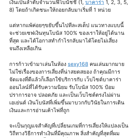
เงินเป็นลำดับจำนวนฟีโบนัชชี (1,
บาคาร่า
1, 2, 3, 5,
8) โดยถ้าเกิดชนะให้ถอยกลับมาเริ่มที่ 1 หน่วย
แต่หากแพ้ค่อยๆขยับขึ้นไปทีละสเต็ป แนวทางแบบนี้
จะช่วยเซฟเงินทุนโบนัส 100% ของเราให้อยู่ได้นาน
ที่สุด และได้โอกาสทำกำไรกลับมาได้โดยไม่เสี่ยง
จนถึงเหลือเกิน
การก้าวเข้ามาเล่นในห้อง
sexy168
คนเล่นมากมาย
ไม่ใช่เรื่องของการเสี่ยงที่น่าสยดสยอง ถ้าคุณมีการ
จัดแจงที่ดีแล้วก็เลือกใช้บริการกับ เว็บไซต์บาคาร่า
ออนไลน์ที่ได้รับความนิยม รับโบนัส 100% ป้อม
ปราการอาจ ปลอดภัย และเป็นเว็บไซต์ตรงไม่ผ่าน
เอเย่นต์ เงินโบนัสที่เพิ่มขึ้นมาบวกกับวินัยในการเดิน
เงินและการอ่านเค้าไพ่ที่ถูก
จะเป็นกุญแจสำคัญที่เปลี่ยนเกมที่การเสี่ยงให้แปลงเป็น
วิถีทางวิธีการทำเงินที่มีคุณภาพ สิ่งสำคัญที่สุดที่ผม