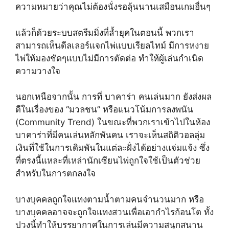
ความหมายว่าคุณไม่ต้องนั่งรอลุ้นนานเสมือนเกมอื่นๆ
แล้วก็ด้วยระบบสตรีมมิ่งที่ล้ำยุคในตอนนี้ พวกเรา
สามารถเห็นดีลเลอร์แจกไพ่แบบเรียลไทม์ มีการหงาย
ไพ่ให้มองชัดๆแบบไม่มีการตัดต่อ ทำให้ผู้เล่นกำเนิด
ความวางใจ
นอกเหนือจากนั้น การที่ บาคาร่า คนเล่นมาก ยังส่งผล
ดีในเรื่องของ “มวลชน” หรือแนวโน้มการลงพนัน
(Community Trend) ในขณะที่พวกเราเข้าไปในห้อง
บาคาร่าที่มีคนเล่นหลักพันคน เราจะเห็นสถิติวอลลุ่ม
เงินที่ใช้ในการเดิมพันในแต่ละฝั่งได้อย่างแจ่มแจ้ง ซึ่ง
ที่ตรงนี้แหละที่เหล่านักเซียนไพ่ถูกใจใช้เป็นตัวช่วย
สำหรับในการตกลงใจ
บางบุคคลถูกใจแทงตามน้ำตามคนจำนวนมาก หรือ
บางบุคคลอาจจะถูกใจแทงสวนเพื่อเอากำไรก้อนโต ทั้ง
ปวงนี้ทำให้บรรยากาศในการเล่นมีความสนุกสนาน