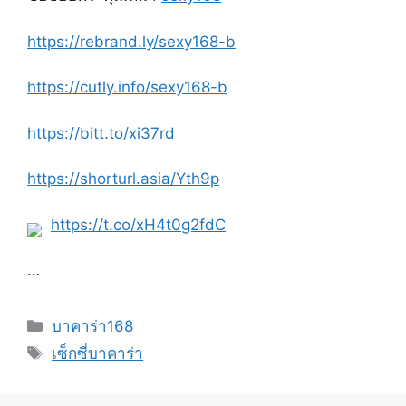
https://rebrand.ly/sexy168-b
https://cutly.info/sexy168-b
https://bitt.to/xi37rd
https://shorturl.asia/Yth9p
https://t.co/xH4t0g2fdC
…
Categories
บาคาร่า168
Tags
เซ็กซี่บาคาร่า