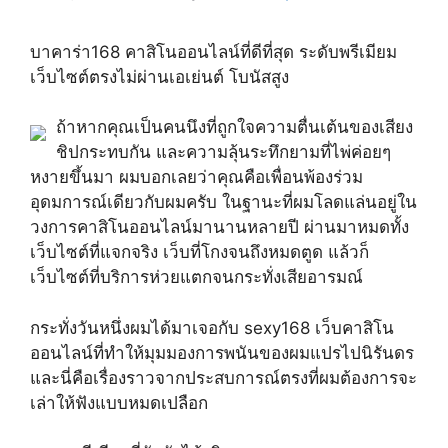
บาคาร่า168 คาสิโนออนไลน์ที่ดีที่สุด ระดับพรีเมียม
เว็บไซต์ตรงไม่ผ่านเอเย่นต์ โบนัสสูง
ถ้าหากคุณเป็นคนนึงที่ถูกใจความตื่นเต้นของเสียง
ชิปกระทบกัน และความลุ้นระทึกยามที่ไพ่ค่อยๆ
หงายขึ้นมา ผมบอกเลยว่าคุณคือเพื่อนพ้องร่วม
อุดมการณ์เดียวกับผมครับ ในฐานะที่ผมโลดแล่นอยู่ใน
วงการคาสิโนออนไลน์มานานหลายปี ผ่านมาหมดทั้ง
เว็บไซต์ที่แจกจริง เว็บที่โกงจนถึงหมดตูด แล้วก็
เว็บไซต์ที่บริการห่วยแตกจนกระทั่งเสียอารมณ์
กระทั่งวันหนึ่งผมได้มาเจอกับ sexy168 เว็บคาสิโน
ออนไลน์ที่ทำให้มุมมองการพนันของผมแปรไปนิรันดร
และนี่คือเรื่องราวจากประสบการณ์ตรงที่ผมต้องการจะ
เล่าให้ฟังแบบหมดเปลือก