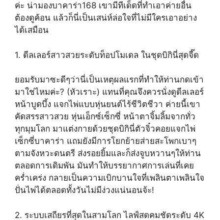
ค่ะ น่ามองบาคาร่า168 เขามีทีเด็ดที่ทำเอาค่ายอื่น
ต้องดูค้อน แล้วก็นี่เป็นเสน่ห์ล่อใจที่ไม่มีใครเอาอย่าง
ได้เสมือน
1. ดีลเลอร์สาวสวยระดับท็อปโมเดล ในชุดบิกินี่สุดจี๊ด
ยอมรับมาซะดีๆว่านี่เป็นเหตุผลแรกที่ทำให้ท่านกดเข้า
มาใช่ไหมค่ะ? (หัวเราะ) แทนที่คุณจึงควรนั่งดูดีลเลอร์
หน้าบูดบึ้ง แจกไพ่แบบหุ่นยนต์ไร้ชีวิตชีวา ค่ายนี้เขา
คัดสรรสาวสวย หุ่นเอ็กซ์เซ็กซี่ หน้าตาจิ้มลิ้มจากทั่ว
ทุกมุมโลก มาแต่งกายด้วยชุดบิกินี่ตัวจิ๋วคอยแจกไพ่
เซ็กซี่บาคาร่า แถมยังมีการโยกย้ายส่ายสะโพกเบาๆ
ตามจังหวะดนตรี ส่งรอยยิ้มและก็ส่งจูบหวานๆให้ท่าน
ตลอดการเดิมพัน มันทำให้บรรยากาศการเล่นที่เคย
คร่ำเคร่ง กลายเป็นความเบิกบานใจที่เพลินตาเพลินใจ
ปั่นไพ่ได้ตลอดทั้งวันไม่มีง่วงแน่นอนจ้ะ!
2. ระบบเสถียรที่สุดในสามโลก ไลฟ์สดคมชัดระดับ 4K