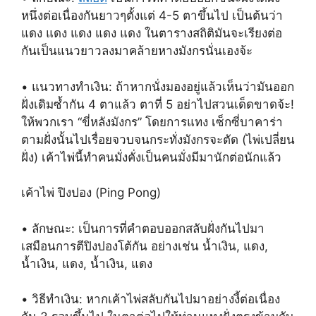
หนึ่งต่อเนื่องกันยาวๆตั้งแต่ 4-5 ตาขึ้นไป เป็นต้นว่า
แดง แดง แดง แดง แดง ในตารางสถิติมันจะเรียงต่อ
กันเป็นแนวยาวลงมาคล้ายหางมังกรนั่นเองจ้ะ
• แนวทางทำเงิน: ถ้าหากนั่งมองอยู่แล้วเห็นว่ามันออก
ฝั่งเดิมซ้ำกัน 4 ตาแล้ว ตาที่ 5 อย่าไปสวนเด็ดขาดจ้ะ!
ให้พวกเรา “ขี่หลังมังกร” โดยการแทง เซ็กซี่บาคาร่า
ตามฝั่งนั้นไปเรื่อยจวบจนกระทั่งมังกรจะตัด (ไพ่เปลี่ยน
ฝั่ง) เค้าไพ่นี้ทำคนมั่งคั่งเป็นคนมั่งมีมานักต่อนักแล้ว
เค้าไพ่ ปิงปอง (Ping Pong)
• ลักษณะ: เป็นการที่คำตอบออกสลับฝั่งกันไปมา
เสมือนการตีปิงปองโต้กัน อย่างเช่น น้ำเงิน, แดง,
น้ำเงิน, แดง, น้ำเงิน, แดง
• วิธีทำเงิน: หากเค้าไพ่สลับกันไปมาอย่างงี้ต่อเนื่อง