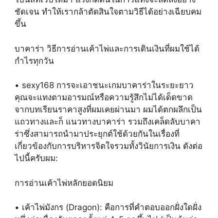
ชัดเจน ทำให้เรากล้าตัดสินใจตามวิธีได้อย่างเฉียบคม
ขึ้น
บาคาร่า วิธีการอ่านเค้าไพ่และการเดินเงินที่ผมใช้ได้
กำไรทุกวัน
• sexy168 การจะเอาชนะเกมบาคาร่าในระยะยาว
คุณจะแทงตามอารมณ์หรือความรู้สึกไม่ได้เด็ดขาด
จากบทเรียนราคาสูงที่ผมเคยผ่านมา ผมได้ตกผลึกเป็น
แถวทางและก็ แนวทางบาคาร่า รวมถึงเคล็ดลับบาคา
ร่าซึ่งสามารถนำมาประยุกต์ใช้ด้วยกันในเรื่องที่
เกี่ยวข้องกับการบริหารจิตใจรวมทั้งวินัยการเงิน ดังต่อ
ไปนี้ครับผม:
การอ่านเค้าไพ่หลักยอดนิยม
• เค้าไพ่มังกร (Dragon): คือการที่คำตอบออกฝั่งใดฝั่ง