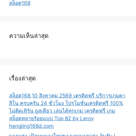
สล็อต168
ความเห็นล่าสุด
เรื่องล่าสุด
สล็อต168 10 สิงหาคม 2569 เครดิตฟรี บริการเกมคา
สิโน ครบครัน 24 ชั่วโมง โปรโมชั่นเครดิตฟรี 100%
ไม่ติดเทิร์น ยูสเดียว เล่นได้ทุกเกม เครดิตฟรี เกม
สล็อตหลายร้อยแบบ Top 82 by Leroy
hengjing168d.com