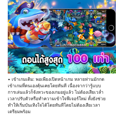
• เข้าเกมเดิม: พอเพียงเปิดหน้าเกม หลายท่านมักกด
เข้าเกมที่ตนเองคุ้นเคยโดยทันที เนื่องจากว่ารู้แบบ
การเล่นแล้วก็จังหวะของเกมอยู่แล้ว ไม่ต้องเสียเวล่ำ
เวลาปรับตัวหรือทำความเข้าใจฟีเจอร์ใหม่ ทั้งยังช่วย
ทำให้เริ่มบันเทิงใจได้โดยทันทีโดยไม่ต้องเสียเวลา
เตรียมพร้อม