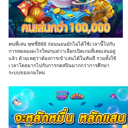
คนที่เล่น พุซซี่888 ก่อนนอนมักไม่ได้ใช้เวลานี้ไปกับ
การทดลองอะไรใหม่ๆแต่ว่าเลือกเปิดเกมที่เคยเล่นอยู่
แล้ว ด้วยเหตุว่าต้องการเข้าเล่นได้ในทันที รวมทั้งใช้
เวลาโดยมากไปกับการกดสปินมากกว่าการศึกษา
ระบบของเกมใหม่