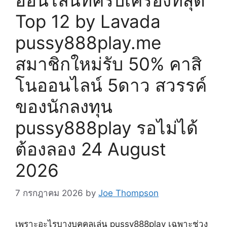
ออนไลน์ที่ครบเครื่องที่สุด
Top 12 by Lavada
pussy888play.me
สมาชิกใหม่รับ 50% คาสิ
โนออนไลน์ 5ดาว สวรรค์
ของนักลงทุน
pussy888play รอไม่ได้
ต้องลอง 24 August
2026
7 กรกฎาคม 2026
by
Joe Thompson
เพราะอะไรบางบุคคลเล่น pussy888play เฉพาะช่วง