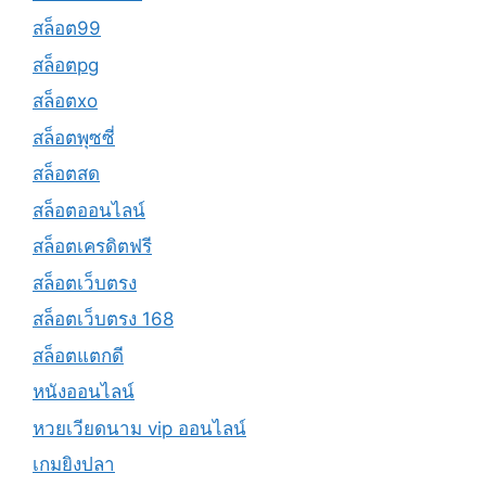
สล็อต99
สล็อตpg
สล็อตxo
สล็อตพุซซี่
สล็อตสด
สล็อตออนไลน์
สล็อตเครดิตฟรี
สล็อตเว็บตรง
สล็อตเว็บตรง 168
สล็อตแตกดี
หนังออนไลน์
หวยเวียดนาม vip ออนไลน์
เกมยิงปลา