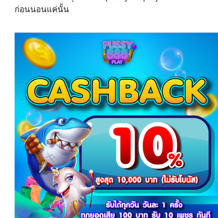
ก่อนนอนแค่นั้น