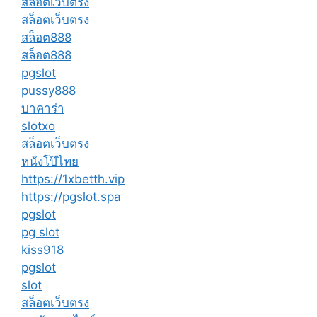
สล็อตเว็บตรง
สล็อตเว็บตรง
สล็อต888
สล็อต888
pgslot
pussy888
บาคาร่า
slotxo
สล็อตเว็บตรง
หนังโป๊ไทย
https://1xbetth.vip
https://pgslot.spa
pgslot
pg slot
kiss918
pgslot
slot
สล็อตเว็บตรง