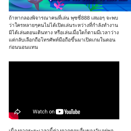
ถ้าหากลองพิจารณาคนที่เล่น พุซซี่888 เสมอๆ จะพบ
ว่าใครหลายๆคนไม่ได้เปิดเล่นระหว่างที่กำลังทำงาน
มิได้เล่นตอนเดินทาง หรือเล่นเมื่อใดก็ตามมีเวลาว่าง
แต่กลับเลือกถือโทรศัพท์มือถือขึ้นมาเปิดเกมในตอน
ก่อนนอนแทน
เนื่องจากระยะเวลานี้ต่างจากตอนอื่นของวันอยู่พอ