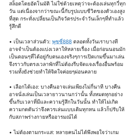
สล็อตโดยอัตโนมัติ ไม่ใช่ด้วยเหตุว่าจะต้องเล่นทุกวี่ทุก
วัน แต่เนื่องจากว่าขณะนี้กับรูปแบบชีวิตของตัวเองสูง
ที่สุด กระทั่งเปลี่ยนเป็นกิจวัตรประจำวันเล็กๆที่ทำแล้ว
รู้สึกดี
• เป็นเวลาส่วนตัว:
พุซซี่888
ตลอดทั้งวันเราบางที
อาจจำเป็นต้องแบ่งเวลาให้หลายเรื่อง เมื่อก่อนนอนมัก
เป็นตอนๆที่ได้อยู่กับตนเองจริงๆการเปิดเกมขึ้นมาเล่น
จึงราวกับตรงเวลาพักที่ไม่ต้องรีบจัดแจงเรื่องอื่นพร้อม
รวมทั้งยังช่วยทำให้จิตใจค่อยๆผ่อนคลาย
• เลือกได้เอง: บางคืนอาจเล่นเพียงไม่กี่นาที บางคืน
อาจนั่งเล่นเป็นเวลายาวนานกว่านั้น ทั้งหมดทุกอย่าง
ขึ้นกับเวลาที่มีและความรู้สึกในวันนั้น ทำให้ไม่เกิด
ความกดดันว่าจึงควรเล่นแบบเดิมทุกหน แล้วก็ปรับให้
กับสภาพร่างกายหรืออารมณ์ได้
• ไม่ต้องตามกระแส: หลายคนไม่ได้พึงพอใจว่าเกม