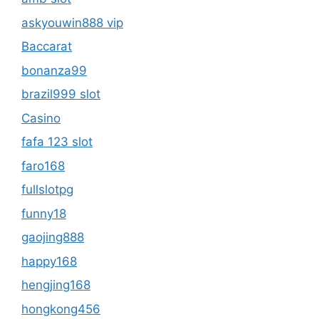
askyouwin888 vip
Baccarat
bonanza99
brazil999 slot
Casino
fafa 123 slot
faro168
fullslotpg
funny18
gaojing888
happy168
hengjing168
hongkong456