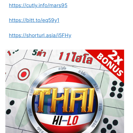
https://cutly.info/mars95
https://bitt.to/eq59y1
https://shorturl.asia/i5FHy