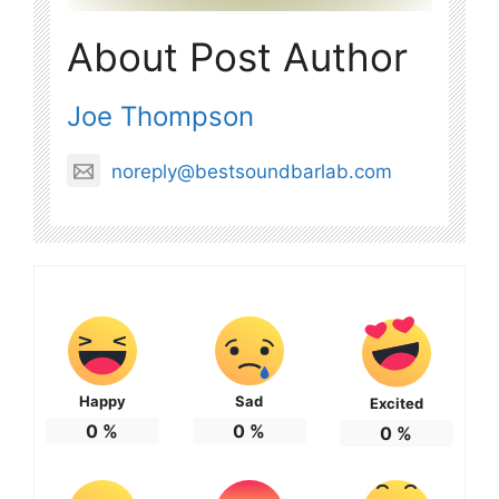
About Post Author
Joe Thompson
noreply@bestsoundbarlab.com
Happy
Sad
Excited
0
%
0
%
0
%