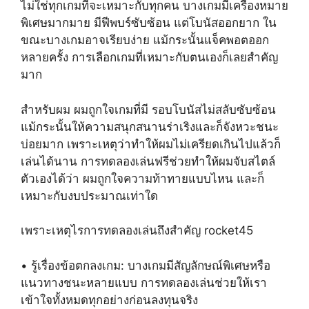
ไม่ใช่ทุกเกมที่จะเหมาะกับทุกคน บางเกมมีเครื่องหมาย
พิเศษมากมาย มีฟีพบร์ซับซ้อน แต่โบนัสออกยาก ใน
ขณะบางเกมอาจเรียบง่าย แม้กระนั้นแจ็คพอตออก
หลายครั้ง การเลือกเกมที่เหมาะกับตนเองก็เลยสำคัญ
มาก
สำหรับผม ผมถูกใจเกมที่มี รอบโบนัสไม่สลับซับซ้อน
แม้กระนั้นให้ความสนุกสนานร่าเริงและก็จังหวะชนะ
บ่อยมาก เพราะเหตุว่าทำให้ผมไม่เครียดเกินไปแล้วก็
เล่นได้นาน การทดลองเล่นฟรีช่วยทำให้ผมจับสไตล์
ตัวเองได้ว่า ผมถูกใจความท้าทายแบบไหน และก็
เหมาะกับงบประมาณเท่าใด
เพราะเหตุไรการทดลองเล่นถึงสำคัญ rocket45
• รู้เรื่องข้อตกลงเกม: บางเกมมีสัญลักษณ์พิเศษหรือ
แนวทางชนะหลายแบบ การทดลองเล่นช่วยให้เรา
เข้าใจทั้งหมดทุกอย่างก่อนลงทุนจริง