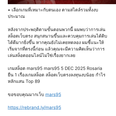
• เลือกเกมที่เหมาะกับตนเอง ตามสไตล์รวมทั้งงบ
ประมาณ
หลังจากประพฤติตามขั้นตอนพวกนี้ ผมพบว่าการเล่น
สล็อตเว็บตรง สนุกสนานขึ้นและควบคุมการเล่นได้ดิบ
ได้ดีมากยิ่งขึ้น หากคุณยังไม่เคยทดลอง ผมชี้แนะให้
เริ่มจากที่ตรงนี้ก่อน แล้วคุณจะมีความคิดเห็นว่าการ
เล่นสล็อตออนไลน์ไม่ใช่เรื่องยากเลย
เกมสล็อต mars95 mars95 5 DEC 2025 Rosaria
ยืน 1 เรื่องเกมสล็อต สล็อตเว็บตรงลงทุนงบน้อย กำไร
หลักแสน Top 89
ขอขอบคุณมากเว็บ
mars95
https://rebrand.ly/mars95