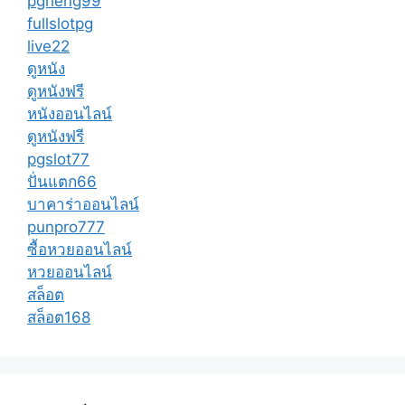
pgheng99
fullslotpg
live22
ดูหนัง
ดูหนังฟรี
หนังออนไลน์
ดูหนังฟรี
pgslot77
ปั่นแตก66
บาคาร่าออนไลน์
punpro777
ซื้อหวยออนไลน์
หวยออนไลน์
สล็อต
สล็อต168