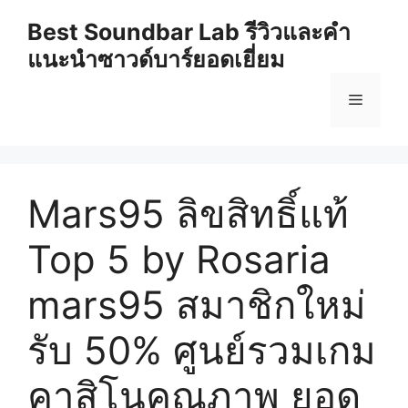
Skip
Best Soundbar Lab รีวิวและคำ
to
แนะนำซาวด์บาร์ยอดเยี่ยม
content
Menu
Mars95 ลิขสิทธิ์แท้
Top 5 by Rosaria
mars95 สมาชิกใหม่
รับ 50% ศูนย์รวมเกม
คาสิโนคุณภาพ ยอด