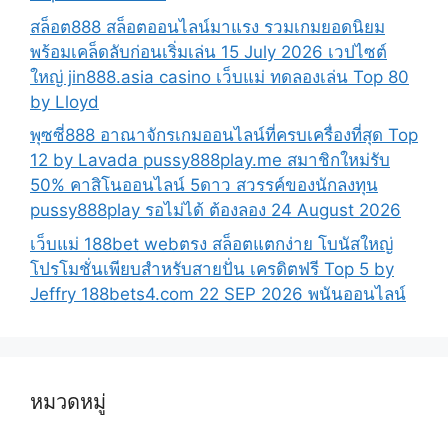
สล็อต888 สล็อตออนไลน์มาแรง รวมเกมยอดนิยม
พร้อมเคล็ดลับก่อนเริ่มเล่น 15 July 2026 เวปไซต์
ใหญ่ jin888.asia casino เว็บแม่ ทดลองเล่น Top 80
by Lloyd
พุซซี่888 อาณาจักรเกมออนไลน์ที่ครบเครื่องที่สุด Top
12 by Lavada pussy888play.me สมาชิกใหม่รับ
50% คาสิโนออนไลน์ 5ดาว สวรรค์ของนักลงทุน
pussy888play รอไม่ได้ ต้องลอง 24 August 2026
เว็บแม่ 188bet webตรง สล็อตแตกง่าย โบนัสใหญ่
โปรโมชั่นเพียบสำหรับสายปั่น เครดิตฟรี Top 5 by
Jeffry 188bets4.com 22 SEP 2026 พนันออนไลน์
หมวดหมู่