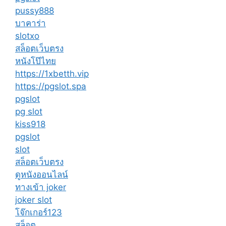
pussy888
บาคาร่า
slotxo
สล็อตเว็บตรง
หนังโป๊ไทย
https://1xbetth.vip
https://pgslot.spa
pgslot
pg slot
kiss918
pgslot
slot
สล็อตเว็บตรง
ดูหนังออนไลน์
ทางเข้า joker
joker slot
โจ๊กเกอร์123
สล็อต