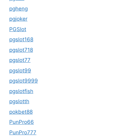
pgheng
pgjoker
PGSlot
pgslot168
pgslot718
pgslot77
pgslot99
pgslot9999
pgslotfish
pgslotth
pokbet88
PunPro66
PunPro777