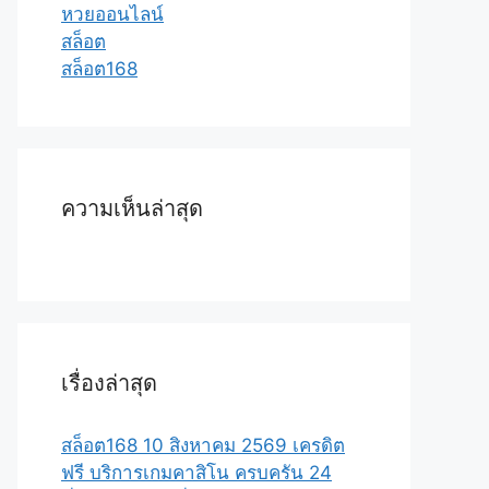
หวยออนไลน์
สล็อต
สล็อต168
ความเห็นล่าสุด
เรื่องล่าสุด
สล็อต168 10 สิงหาคม 2569 เครดิต
ฟรี บริการเกมคาสิโน ครบครัน 24