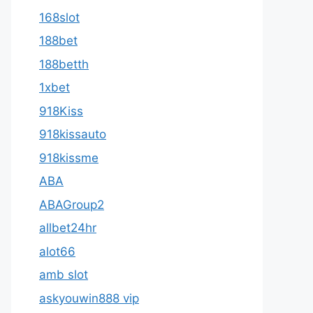
168slot
188bet
188betth
1xbet
918Kiss
918kissauto
918kissme
ABA
ABAGroup2
allbet24hr
alot66
amb slot
askyouwin888 vip