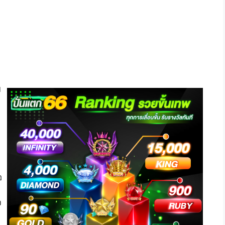
ย
อ
จ