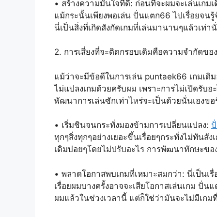
• สร้างความมั่นใจที่ดี: ก่อนที่จะผมจะเล่นเ
แม้กระนั้นเพียงพอเล่น ปั่นแตก66 ไปเรื่อยจนรู้
นี่เป็นสิ่งที่เกิดสังกัดเกมที่เล่นมานานๆแล้วเท่
2. การเสี่ยงที่จะติดกรอบเดิมคือความจำกัดขอ
แม้ว่าจะมีข้อดีในการเล่น puntaek66 เกมเดิมอ
ไม่แปลงเกมด้วยครับผม เพราะการไม่เปิดรับอะไ
พัฒนาการเล่นซักเท่าไหร่จะเป็นด้วยนั่นเองขอ
• เริ่มชินจนกระทั่งมองข้ามการเปลี่ยนแปลง:
ป
ทุกๆสิ่งทุกๆอย่างเยอะขึ้นเรื่อยๆกระทั่งไม่ทันส
เดิมบ่อยๆโดยไม่ปรับอะไร การพัฒนาทักษะของเ
• พลาดโอกาสพบเกมที่เหมาะสมกว่า: นี่เป็นเรื่
เรื่อยผมบางครั้งอาจจะเสียโอกาสเล่นเกม ปั่นแตก
ผมแล้วในช่วงเวลานี้ แต่ก็ใช่ว่ามันจะไม่มีเก