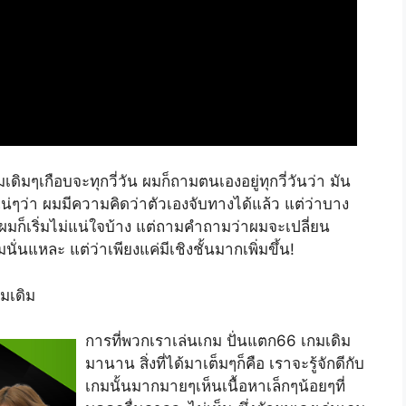
ิมๆเกือบจะทุกวี่วัน ผมก็ถามตนเองอยู่ทุกวี่วันว่า มัน
น่ๆว่า ผมมีความคิดว่าตัวเองจับทางได้แล้ว แต่ว่าบาง
จนผมก็เริ่มไม่แน่ใจบ้าง แต่ถามคำถามว่าผมจะเปลี่ยน
นแหละ แต่ว่าเพียงแค่มีเชิงชั้นมากเพิ่มขึ้น!
กมเดิม
การที่พวกเราเล่นเกม ปั่นแตก66 เกมเดิม
มานาน สิ่งที่ได้มาเต็มๆก็คือ เราจะรู้จักดีกับ
เกมนั้นมากมายๆเห็นเนื้อหาเล็กๆน้อยๆที่