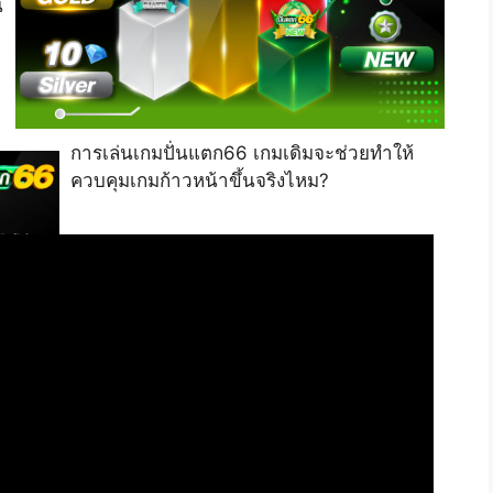
น
การเล่นเกมปั่นแตก66 เกมเดิมจะช่วยทำให้
ควบคุมเกมก้าวหน้าขึ้นจริงไหม?