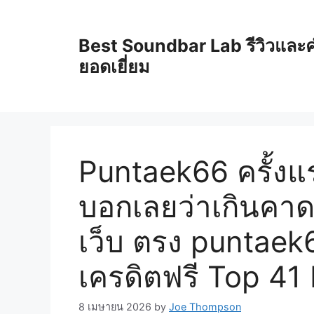
Skip
to
Best Soundbar Lab รีวิวและ
content
ยอดเยี่ยม
Puntaek66 ครั้งแรก
บอกเลยว่าเกินคาด
เว็บ ตรง puntaek6
เครดิตฟรี Top 41
8 เมษายน 2026
by
Joe Thompson