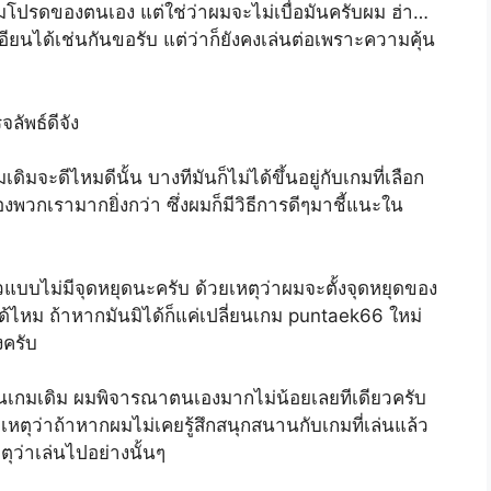
ีเกมโปรดของตนเอง แต่ใช่ว่าผมจะไม่เบื่อมันครับผม ฮ่า…
เอียนได้เช่นกันขอรับ แต่ว่าก็ยังคงเล่นต่อเพราะความคุ้น
บ
ลัพธ์ดีจัง
จะดีไหมดีนั้น บางทีมันก็ไม่ได้ขึ้นอยู่กับเกมที่เลือก
องพวกเรามากยิ่งกว่า ซึ่งผมก็มีวิธีการดีๆมาชี้แนะใน
วแบบไม่มีจุดหยุดนะครับ ด้วยเหตุว่าผมจะตั้งจุดหยุดของ
ได้ไหม ถ้าหากมันมิได้ก็แค่เปลี่ยนเกม puntaek66 ใหม่
งครับ
ล่นเกมเดิม ผมพิจารณาตนเองมากไม่น้อยเลยทีเดียวครับ
ตุว่าถ้าหากผมไม่เคยรู้สึกสนุกสนานกับเกมที่เล่นแล้ว
ตุว่าเล่นไปอย่างนั้นๆ