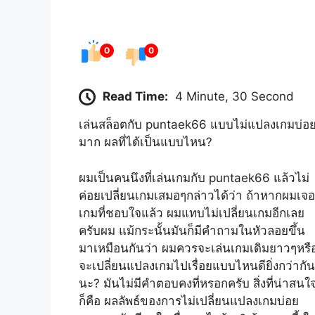
0
0
Read Time:
4 Minute, 30 Second
เล่นสล็อตกับ puntaek66 แบบไม่แปลงเกมบ่อ
มาก ผลที่ได้เป็นแบบไหน?
ผมเป็นคนนึงที่เล่นเกมกับ puntaek66 แล้วไม่
ค่อยเปลี่ยนเกมเสมอๆกล่าวได้ว่า ถ้าหากผมเจอ
เกมที่ชอบใจแล้ว ผมแทบไม่เปลี่ยนเกมอีกเลย
ครับผม แม้กระนั้นมันก็มีคำถามในหัวลอยขึ้น
มาเหมือนกันว่า ผมควรจะเล่นเกมเดิมยาวๆหรื
จะเปลี่ยนแปลงเกมไปเรื่อยแบบไหนดียิ่งกว่ากัน
นะ? มันไม่มีคำตอบคงที่หรอกครับ สิ่งที่น่าสนใ
ก็คือ ผลลัพธ์ของการไม่เปลี่ยนแปลงเกมบ่อย