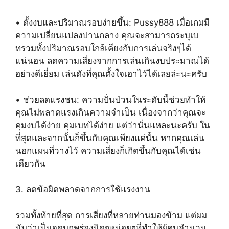
• ตั้งงบและปริมาณรอบง่ายขึ้น: Pussy888 เมื่อเกมมี
ความเปลี่ยนแปลงปานกลาง คุณจะสามารถระบุเบ
ทรวมทั้งปริมาณรอบใกล้เคียงกับการเล่นจริงๆได้
แน่นอน ลดความเสี่ยงจากการเล่นเกินงบประมาณได้
อย่างดีเยี่ยม เล่นดังที่คุณตั้งใจเอาไว้ได้เลยล่ะนะครับ
• ช่วยลดแรงชน: ความปั่นป่วนในระดับนี้ช่วยทำให้
คุณไม่พลาดแรงเกินความจำเป็น เนื่องจากว่าคุณจะ
คุมงบได้ง่าย คุมเบทได้ง่าย แต่ว่านั่นแหละนะครับ ใน
ที่สุดและจากนั้นก็ขึ้นกับคุณเพียงแค่นั้น หากคุณเล่น
นอกแผนที่วางไว้ ความเสี่ยงก็เกิดขึ้นกับคุณได้เช่น
เดียวกัน
3. ลดข้อผิดพลาดจากการใช้แรงงาน
รวมทั้งท้ายที่สุด การเสี่ยงที่หลายท่านมองข้าม แต่ผม
นับว่าเป็นจุดบกพร่องนิดๆหน่อยๆที่ทำให้ผู้คนจำนวน