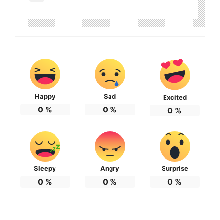
Happy
Sad
Excited
0
%
0
%
0
%
Sleepy
Angry
Surprise
0
%
0
%
0
%