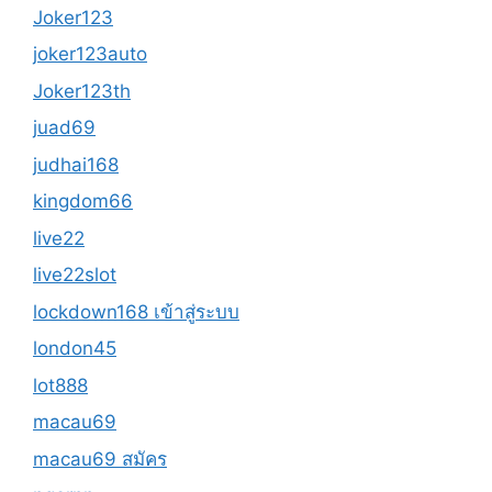
Joker123
joker123auto
Joker123th
juad69
judhai168
kingdom66
live22
live22slot
lockdown168 เข้าสู่ระบบ
london45
lot888
macau69
macau69 สมัคร