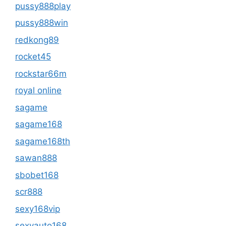
pussy888play
pussy888win
redkong89
rocket45
rockstar66m
royal online
sagame
sagame168
sagame168th
sawan888
sbobet168
scr888
sexy168vip
sexyauto168