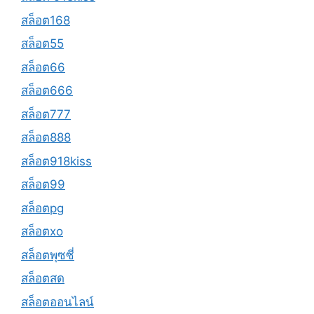
สล็อต168
สล็อต55
สล็อต66
สล็อต666
สล็อต777
สล็อต888
สล็อต918kiss
สล็อต99
สล็อตpg
สล็อตxo
สล็อตพุซซี่
สล็อตสด
สล็อตออนไลน์