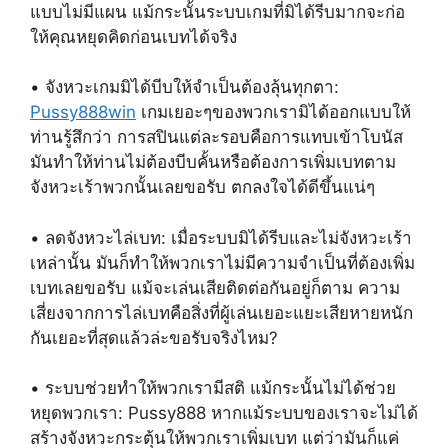
แบบไม่มีแผน แม้กระนั้นระบบเกมที่มิได้รีบมากจะก่อ
ให้คุณหยุดคิดก่อนเบทได้จริง
• จังหวะเกมมิได้บีบให้จำเป็นต้องลุ้นทุกตา:
Pussy888win
เกมเยอะๆของพวกเรามิได้ออกแบบให้
ท่านรู้สึกว่า การสปินแต่ละรอบคือการแทบเข้าโบนัส
มันทำให้ท่านไม่ต้องบีบคั้นหรือต้องการเพิ่มเบทตาม
จังหวะเร้าพวกนั้นเลยขอรับ ตกลงใจได้ดีขึ้นแน่ๆ
• ลดจังหวะไล่เบท: เมื่อระบบมิได้รีบและไม่จังหวะเร้า
เหล่านั้น มันก็ทำให้พวกเราไม่มีความจำเป็นที่ต้องเพิ่ม
เบทเลยขอรับ แม้จะเล่นเสียติดต่อกันอยู่ก็ตาม ความ
เสี่ยงจากการไล่เบทคือสิ่งที่ผู้เล่นเยอะแยะเสียหายหนัก
กันเยอะที่สุดแล้วล่ะขอรับจริงไหม?
• ระบบช่วยทำให้พวกเรามีสติ แม้กระนั้นไม่ได้ช่วย
หยุดพวกเรา: Pussy888 หากแม้ระบบของเราจะไม่ได้
สร้างจังหวะกระตุ้นให้พวกเราเพิ่มเบท แต่ว่ามันก็แค่