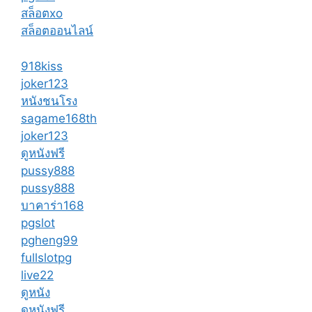
สล็อตxo
สล็อตออนไลน์
918kiss
joker123
หนังชนโรง
sagame168th
joker123
ดูหนังฟรี
pussy888
pussy888
บาคาร่า168
pgslot
pgheng99
fullslotpg
live22
ดูหนัง
ดูหนังฟรี