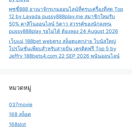
พุซซี่888 อาณาจักรเกมออนไลน์ที่ครบเครื่องที่สุด Top
12 by Lavada pussy888play.me สมาชิกใหม่รับ
50% คาสิโนออนไลน์ 5ดาว สวรรค์ของนักลงทุน
pussy888play รอไม่ได้ ต้องลอง 24 August 2026
เว็บแม่ 188bet webตรง สล็อตแตกง่าย โบนัสใหญ่
โปรโมชั่นเพียบสำหรับสายปั่น เครดิตฟรี Top 5 by
Jeffry 188bets4.com 22 SEP 2026 พนันออนไลน์
หมวดหมู่
037movie
168 สล็อต
168slot