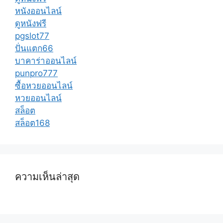
หนังออนไลน์
ดูหนังฟรี
pgslot77
ปั่นแตก66
บาคาร่าออนไลน์
punpro777
ซื้อหวยออนไลน์
หวยออนไลน์
สล็อต
สล็อต168
ความเห็นล่าสุด