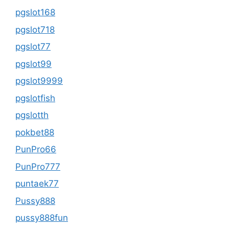
pgslot168
pgslot718
pgslot77
pgslot99
pgslot9999
pgslotfish
pgslotth
pokbet88
PunPro66
PunPro777
puntaek77
Pussy888
pussy888fun