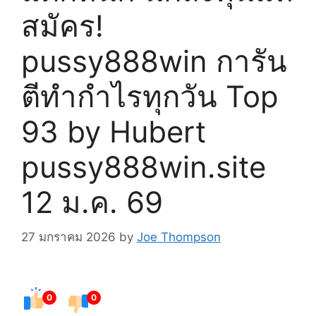
สมัคร!
pussy888win การัน
ตีทำกำไรทุกวัน Top
93 by Hubert
pussy888win.site
12 ม.ค. 69
27 มกราคม 2026
by
Joe Thompson
0
0