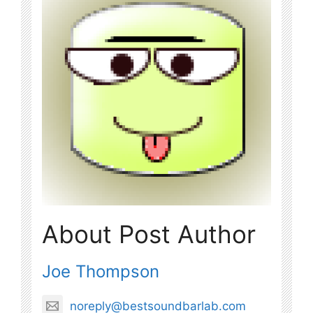
About Post Author
Joe Thompson
noreply@bestsoundbarlab.com