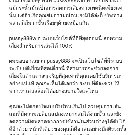
เป็นเรื่องง่ายๆๆพื้นที่ pussy888win ทำให้กับพวกเรา
แม้กระนั้นมันเป็นการลดการเสี่ยงทางเทคนิคเพียงแค่
นั้น แต่ถ้าเกิดคุณข่มอารมณ์ตนเองมิได้ล่ะก็ ช่องทาง
พลาดก็มีมากขึ้นเรื่อยๆด้วยเหมือนกัน
pussy888win ระบบเว็บไซต์ที่ดีที่สุดตอนนี้ ลดความ
เสี่ยงสำหรับการเล่นได้ 100%
ผมขอบอกเลยว่า pussy888 จะเป็นเว็บไซต์ที่มีระบบ
ระเบียบดีเยี่ยมที่สุดเดี๋ยวนี้ ที่สามารถจะช่วยลดการ
เสี่ยงในด้านต่างๆเจริญที่สุดเท่าที่คุณเคยใช้บริการมา
อย่างแน่แท้ คุณจะเห็นได้เลยว่า ระบบที่ดีจะช่วยให้
พวกเราเล่นสล็อตได้อย่างสบายใจแค่ไหน
คุณจะไม่ตกลงใจแบบรีบร้อนเกินไป ควบคุมการเล่น
เกมที่มีความเปลี่ยนแปลงเหมาะสมได้ง่ายขึ้น และยัง
ลดความผิดพลาดจากการใช้งานในส่วนต่างๆได้ดิบได้
ดีอีกด้วย หน้าที่เดียวของคุณก็คือ เล่นอย่างมีสติรวมทั้ง