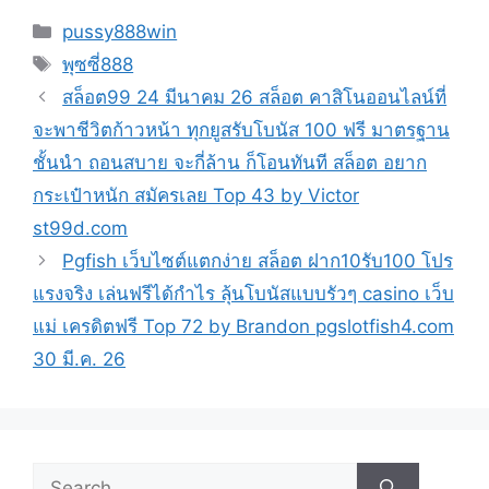
Categories
pussy888win
Tags
พุซซี่888
สล็อต99 24 มีนาคม 26 สล็อต คาสิโนออนไลน์ที่
จะพาชีวิตก้าวหน้า ทุกยูสรับโบนัส 100 ฟรี มาตรฐาน
ชั้นนำ ถอนสบาย จะกี่ล้าน ก็โอนทันที สล็อต อยาก
กระเป๋าหนัก สมัครเลย Top 43 by Victor
st99d.com
Pgfish เว็บไซต์แตกง่าย สล็อต ฝาก10รับ100 โปร
แรงจริง เล่นฟรีได้กำไร ลุ้นโบนัสแบบรัวๆ casino เว็บ
แม่ เครดิตฟรี Top 72 by Brandon pgslotfish4.com
30 มี.ค. 26
Search