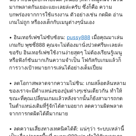
มากพลาดกันเยอะแยะเลยล่ะครับ ซึ่งก็คือ ความ
บกพร่องจากการใช้แรงงาน ตัวอย่างเช่น กดผิด อ่าน
เกมไม่ถูก หรืองงเต็กกับเมนูต่างๆนั่นเอง
• อินเทอร์เฟซไม่ซับซ้อน:
pussy888
เมื่อคุณมาเล่น
เกมกับ พุซซี่888 คุณจะไม่ต้องมานั่งปวดศรีษะเลยล่ะ
ขอรับ อินเทอร์เฟซใช้งานง่ายสุดๆ ไม่ต้องเรียนรู้เมนู
หรือฟังก์ชันมากเกินความจำเป็น โฟกัสกับเกมแล้วก็
การวางเป้าหมายการเล่นได้อย่างเต็มเปี่ยม
• ลดโอกาสพลาดจากความไม่ชิน: เกมสล็อตล้นหลาม
ของเราจะมีตำแหน่งของปุ่มต่างๆเช่นเดียวกัน ทำให้
ขณะที่คุณเปลี่ยนเกมแล้วหลังจากนั้นก็ยังสามารถกด
ในตำแหน่งเดิมที่รู้จักได้ตามอยาก ลดความผิดพลาด
จากการกดผิดได้ดีมากมาย
• ลดความเสี่ยงทางเทคนิคได้ดี: แน่ๆว่า ระบบเหล่านี้