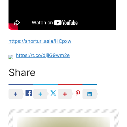
https://shorturl.asia/HCpxw
https://t.co/dljIG9wm2e
Share