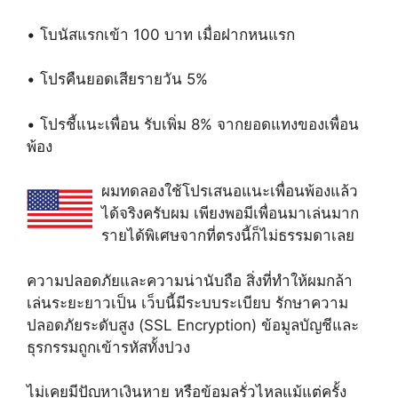
• โบนัสแรกเข้า 100 บาท เมื่อฝากหนแรก
• โปรคืนยอดเสียรายวัน 5%
• โปรชี้แนะเพื่อน รับเพิ่ม 8% จากยอดแทงของเพื่อน
พ้อง
ผมทดลองใช้โปรเสนอแนะเพื่อนพ้องแล้ว
ได้จริงครับผม เพียงพอมีเพื่อนมาเล่นมาก
รายได้พิเศษจากที่ตรงนี้ก็ไม่ธรรมดาเลย
ความปลอดภัยและความน่านับถือ สิ่งที่ทำให้ผมกล้า
เล่นระยะยาวเป็น เว็บนี้มีระบบระเบียบ รักษาความ
ปลอดภัยระดับสูง (SSL Encryption) ข้อมูลบัญชีและ
ธุรกรรมถูกเข้ารหัสทั้งปวง
ไม่เคยมีปัญหาเงินหาย หรือข้อมูลรั่วไหลแม้แต่ครั้ง