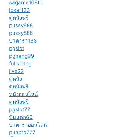
sagame168th
joker123
ดูหนังฟรี
pussy888
pussy888
บาคาร่า168
pgslot
pgheng99
fullslotpg
live22
ดูหนัง
ดูหนังฟรี
หนังออนไลน์
ดูหนังฟรี
pgslot77
ปั่นแตก66
บาคาร่าออนไลน์
punpro777