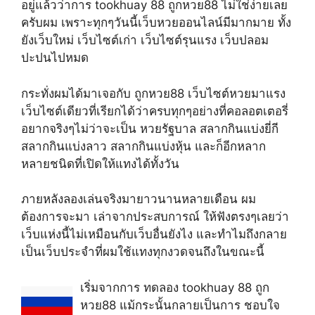
อยู่แล้วว่าการ tookhuay 88 ถูกหวย88 ไม่ใช่ง่ายเลย
ครับผม เพราะทุกๆวันนี้เว็บหวยออนไลน์มีมากมาย ทั้ง
ยังเว็บใหม่ เว็บไซต์เก่า เว็บไซต์รุนแรง เว็บปลอม
ปะปนไปหมด
กระทั่งผมได้มาเจอกับ ถูกหวย88 เว็บไซต์หวยมาแรง
เว็บไซต์เดียวที่เรียกได้ว่าครบทุกๆอย่างที่คอลอตเตอรี่
อยากจริงๆไม่ว่าจะเป็น หวยรัฐบาล สลากกินแบ่งยี่กี
สลากกินแบ่งลาว สลากกินแบ่งหุ้น และก็อีกหลาก
หลายชนิดที่เปิดให้แทงได้ทั้งวัน
ภายหลังลองเล่นจริงมายาวนานหลายเดือน ผม
ต้องการจะมา เล่าจากประสบการณ์ ให้ฟังตรงๆเลยว่า
เว็บแห่งนี้ไม่เหมือนกับเว็บอื่นยังไง และทำไมถึงกลาย
เป็นเว็บประจำที่ผมใช้แทงทุกงวดจนถึงในขณะนี้
เริ่มจากการ ทดลอง tookhuay 88 ถูก
หวย88 แม้กระนั้นกลายเป็นการ ชอบใจ