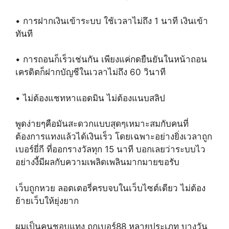
• การฝากเงินเข้าระบบ ใช้เวลาไม่ถึง 1 นาที เงินเข้า
ทันที
• การถอนก็เร็วเช่นกัน เพียงแค่กดยืนยันในหน้าถอน
เครดิตก็ฝากบัญชีในเวลาไม่ถึง 60 วินาที
• ไม่ต้องแชทหาแอดมิน ไม่ต้องแนบสลิป
พูดง่ายๆคือมันสะดวกแบบสุดๆเหมาะสมกับคนที่
ต้องการแทงแล้วได้เงินเร็ว โดยเฉพาะอย่างยิ่งเวลาถูก
เบอร์ยี่กี ที่ออกรางวัลทุก 15 นาที บอกเลยว่าระบบไว
อย่างงี้มีผลกับความเพลิดเพลินมากมายขอรับ
เว็บถูกหวย ลอตเตอรี่ครบจบในเว็บไซต์เดียว ไม่ต้อง
ย้ายเว็บให้ยุ่งยาก
ผมเป็นคนชอบแทง ถูกเบอร์88 หลายประเภท บางวัน