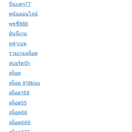
ปั่นแตก77
พนันออนไลน์
พุซซี่888
มันนี่เกม
ยูฟ่าเบท
รวมเกมสล็อต
สปอร์ตบุ๊ก
สล็อต
สล็อต 918kiss
สล็อต168
สล็อต55
สล็อต66
สล็อต666