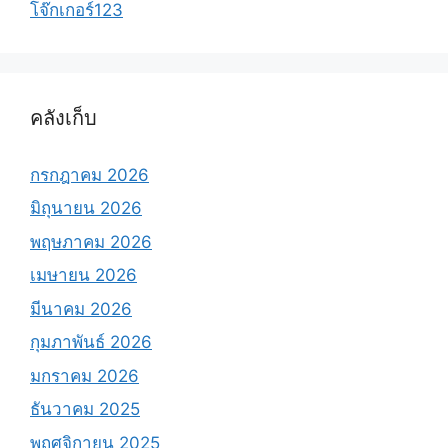
โจ๊กเกอร์123
คลังเก็บ
กรกฎาคม 2026
มิถุนายน 2026
พฤษภาคม 2026
เมษายน 2026
มีนาคม 2026
กุมภาพันธ์ 2026
มกราคม 2026
ธันวาคม 2025
พฤศจิกายน 2025