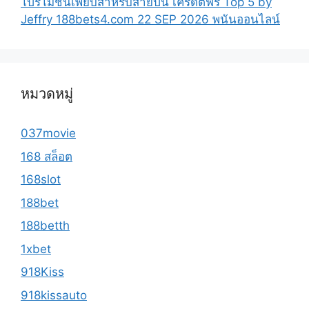
โปรโมชั่นเพียบสำหรับสายปั่น เครดิตฟรี Top 5 by
Jeffry 188bets4.com 22 SEP 2026 พนันออนไลน์
หมวดหมู่
037movie
168 สล็อต
168slot
188bet
188betth
1xbet
918Kiss
918kissauto