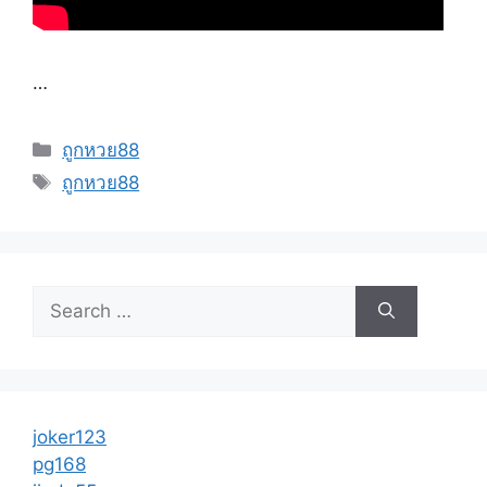
…
Categories
ถูกหวย88
Tags
ถูกหวย88
Search
for:
joker123
pg168