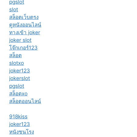
pgslot
slot
สล็อตเว็บตรง
ดูหนังออนไลน์
ทางเข้า joker
joker slot
โจ๊กเกอร์123
สล็อต
slotxo
joker123
jokerslot
pgslot
สล็อตxo
สล็อตออนไลน์
918kiss
joker123
หนังชนโรง