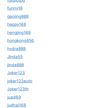
fullslotpg
funny18
gaojing888
happy168
hengjing168
hongkong456
hydra888
Jinda55
jinda888
Joker123
joker123auto
Joker123th
juad69
judhai168