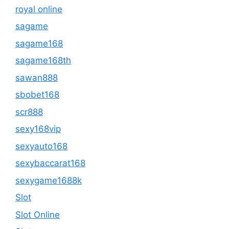
royal online
sagame
sagame168
sagame168th
sawan888
sbobet168
scr888
sexy168vip
sexyauto168
sexybaccarat168
sexygame1688k
Slot
Slot Online