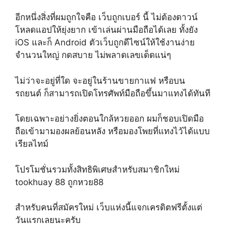
อีกหนึ่งสิ่งที่ผมถูกใจคือ เว็บถูกเบอร์ นี้ ไม่ต้องดาวน์
โหลดแอปให้ยุ่งยาก เข้าเล่นผ่านมือถือได้เลย ทั้งยัง
iOS และก็ Android ตัวเว็บถูกดีไซน์ให้ใช้งานง่าย
จำนวนใหญ่ กดสบาย ไม่พลาดเลขเด็ดแน่ๆ
ไม่ว่าจะอยู่ที่ใด จะอยู่ในร้านขายกาแฟ หรือบน
รถยนต์ ก็สามารถเปิดโทรศัพท์มือถือขึ้นมาแทงได้ทันที
โดยเฉพาะอย่างยิ่งตอนใกล้หวยออก ผมก็ชอบเปิดมือ
ถือเข้ามามองผลย้อนหลัง หรือมองโพยที่แทงไว้ได้แบบ
เรียลไทม์
โปรโมชั่นรวมทั้งสิทธิพิเศษสำหรับสมาชิกใหม่
tookhuay 88 ถูกหวย88
สำหรับคนที่สมัครใหม่ เว็บแห่งนี้แจกเครดิตฟรีตั้งแต่
วันแรกเลยนะครับ