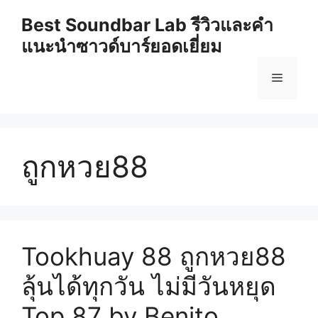
Skip
Best Soundbar Lab รีวิวและคำ
to
แนะนำซาวด์บาร์ยอดเยี่ยม
content
Menu
ถูกหวย88
Tookhuay 88 ถูกหวย88
ลุ้นได้ทุกวัน ไม่มีวันหยุด
Top 87 by Benito