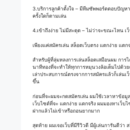
3.บริการลูกค้าตั้งใจ – มีทีมซัพพอร์ตตอบปัญหา
ครั้งใดก็ตามเล่น
4.เข้าถึงง่าย ไม่มีสะดุด – ไม่ว่าจะขณะไหน เว็
เพียงแค่สมัครเล่น สล็อตเว็บตรง แตกง่าย แตกจร
สำหรับผู้ที่ลุ่มหลงการเล่นสล็อตเสมือนผม การ
นาทีทองที่จะทำให้ทุกการหมุนวงล้อเต็มไปด้วย
เล่าประสบการณ์ตรงจากการสมัครแล้วก็เล่นเว
ขึ้น
ก่อนที่จะผมจะกดสมัครเล่น ผมใช้เวลาหาข้อมูลไ
เว็บไซต์ที่จะ แตกง่าย แตกจริง ผมมองหาเว็บ
ฝากแล้วไม่เข้าหรือถอนยากมาก
สุดท้าย ผมเจอเว็บที่มีรีวิวดี มีผู้เล่นการันต