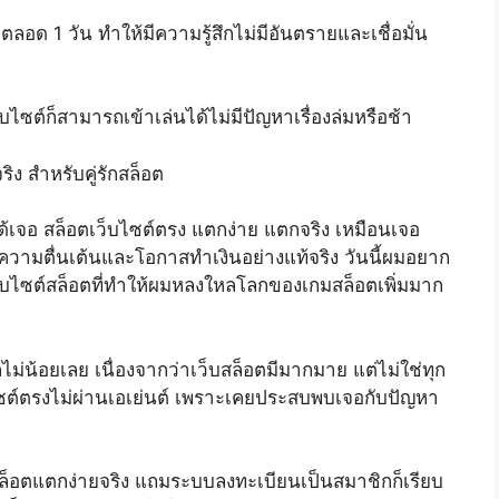
ตลอด 1 วัน ทำให้มีความรู้สึกไม่มีอันตรายและเชื่อมั่น
บไซต์ก็สามารถเข้าเล่นได้ไม่มีปัญหาเรื่องล่มหรือช้า
ิง สำหรับคู่รักสล็อต
ได้เจอ สล็อตเว็บไซต์ตรง แตกง่าย แตกจริง เหมือนเจอ
ความตื่นเต้นและโอกาสทำเงินอย่างแท้จริง วันนี้ผมอยาก
็บไซต์สล็อตที่ทำให้ผมหลงใหลโลกของเกมสล็อตเพิ่มมาก
ม่น้อยเลย เนื่องจากว่าเว็บสล็อตมีมากมาย แต่ไม่ใช่ทุก
ไซต์ตรงไม่ผ่านเอเย่นต์ เพราะเคยประสบพบเจอกับปัญหา
ีว่า สล็อตแตกง่ายจริง แถมระบบลงทะเบียนเป็นสมาชิกก็เรียบ