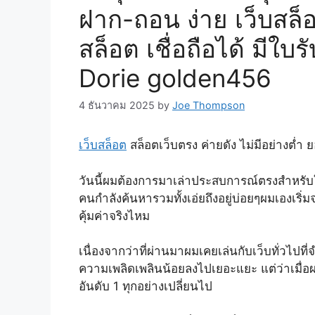
ฝาก-ถอน ง่าย เว็บสล็อ
สล็อต เชื่อถือได้ มีใ
Dorie golden456
4 ธันวาคม 2025
by
Joe Thompson
เว็บสล็อต
สล็อตเว็บตรง ค่ายดัง ไม่มีอย่างต่ำ ย
วันนี้ผมต้องการมาเล่าประสบการณ์ตรงสำหรับในก
คนกำลังค้นหารวมทั้งเอ่ยถึงอยู่บ่อยๆผมเองเร
คุ้มค่าจริงไหม
เนื่องจากว่าที่ผ่านมาผมเคยเล่นกับเว็บทั่วไปที่
ความเพลิดเพลินน้อยลงไปเยอะแยะ แต่ว่าเมื่อผม
อันดับ 1 ทุกอย่างเปลี่ยนไป