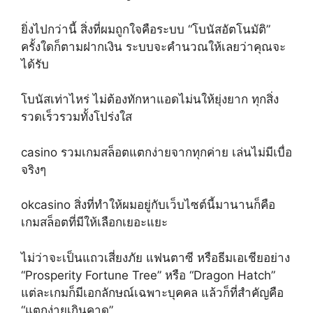
ยิ่งไปกว่านี้ สิ่งที่ผมถูกใจคือระบบ “โบนัสอัตโนมัติ”
ครั้งใดก็ตามฝากเงิน ระบบจะคำนวณให้เลยว่าคุณจะ
ได้รับ
โบนัสเท่าไหร่ ไม่ต้องทักหาแอดไม่นให้ยุ่งยาก ทุกสิ่ง
รวดเร็วรวมทั้งโปร่งใส
casino รวมเกมสล็อตแตกง่ายจากทุกค่าย เล่นไม่มีเบื่อ
จริงๆ
okcasino สิ่งที่ทำให้ผมอยู่กับเว็บไซต์นี้มานานก็คือ
เกมสล็อตที่มีให้เลือกเยอะแยะ
ไม่ว่าจะเป็นแถวเสี่ยงภัย แฟนตาซี หรือธีมเอเชียอย่าง
“Prosperity Fortune Tree” หรือ “Dragon Hatch”
แต่ละเกมก็มีเอกลักษณ์เฉพาะบุคคล แล้วก็ที่สำคัญคือ
“แตกง่ายเกินคาด”