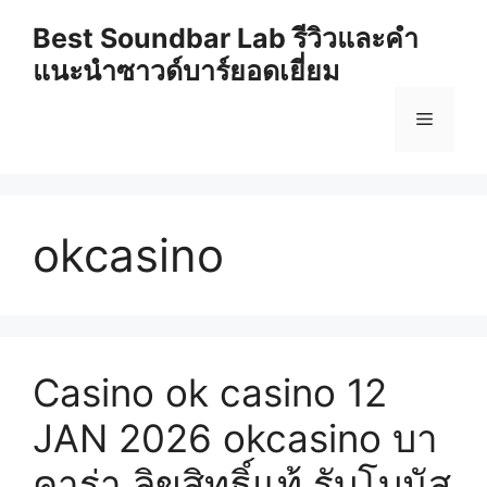
Skip
Best Soundbar Lab รีวิวและคำ
to
แนะนำซาวด์บาร์ยอดเยี่ยม
content
Menu
okcasino
Casino ok casino 12
JAN 2026 okcasino บา
คาร่า ลิขสิทธิ์แท้ รับโบนัส