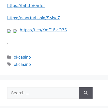
https://bitt.to/0irfer
https://shorturl.asia/SMseZ
https://t.co/YmF16vlO3S
…
Categories
okcasino
Tags
okcasino
Search
for: