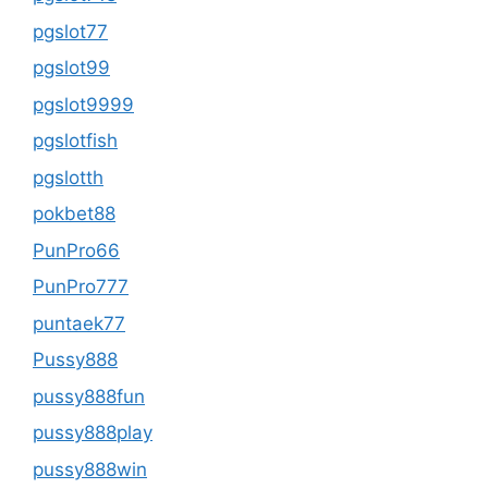
pgslot77
pgslot99
pgslot9999
pgslotfish
pgslotth
pokbet88
PunPro66
PunPro777
puntaek77
Pussy888
pussy888fun
pussy888play
pussy888win