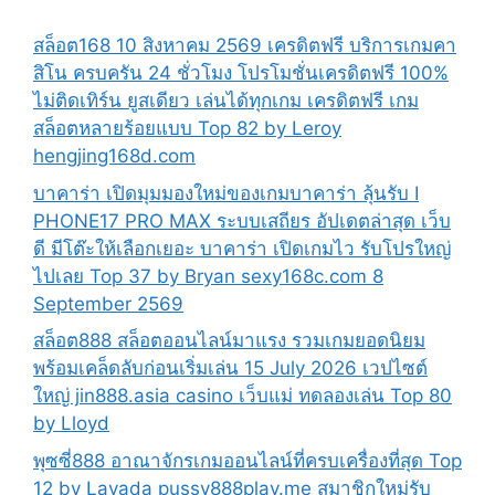
สล็อต168 10 สิงหาคม 2569 เครดิตฟรี บริการเกมคา
สิโน ครบครัน 24 ชั่วโมง โปรโมชั่นเครดิตฟรี 100%
ไม่ติดเทิร์น ยูสเดียว เล่นได้ทุกเกม เครดิตฟรี เกม
สล็อตหลายร้อยแบบ Top 82 by Leroy
hengjing168d.com
บาคาร่า เปิดมุมมองใหม่ของเกมบาคาร่า ลุ้นรับ I
PHONE17 PRO MAX ระบบเสถียร อัปเดตล่าสุด เว็บ
ดี มีโต๊ะให้เลือกเยอะ บาคาร่า เปิดเกมไว รับโปรใหญ่
ไปเลย Top 37 by Bryan sexy168c.com 8
September 2569
สล็อต888 สล็อตออนไลน์มาแรง รวมเกมยอดนิยม
พร้อมเคล็ดลับก่อนเริ่มเล่น 15 July 2026 เวปไซต์
ใหญ่ jin888.asia casino เว็บแม่ ทดลองเล่น Top 80
by Lloyd
พุซซี่888 อาณาจักรเกมออนไลน์ที่ครบเครื่องที่สุด Top
12 by Lavada pussy888play.me สมาชิกใหม่รับ