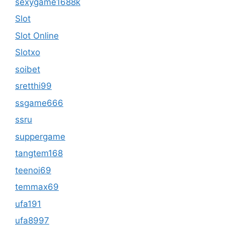
sexygame1688k
Slot
Slot Online
Slotxo
soibet
sretthi99
ssgame666
ssru
suppergame
tangtem168
teenoi69
temmax69
ufa191
ufa8997