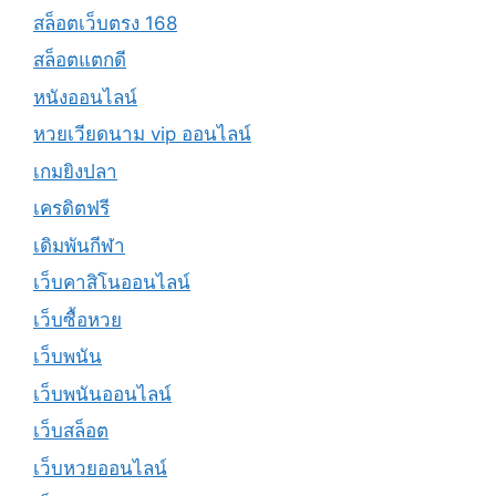
สล็อตเว็บตรง 168
สล็อตแตกดี
หนังออนไลน์
หวยเวียดนาม vip ออนไลน์
เกมยิงปลา
เครดิตฟรี
เดิมพันกีฬา
เว็บคาสิโนออนไลน์
เว็บซื้อหวย
เว็บพนัน
เว็บพนันออนไลน์
เว็บสล็อต
เว็บหวยออนไลน์