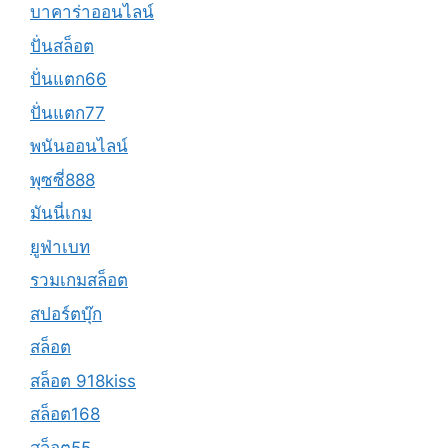
บาคาร่าออนไลน์
ปั่นสล็อต
ปั่นแตก66
ปั่นแตก77
พนันออนไลน์
พุซซี่888
มันนี่เกม
ยูฟ่าเบท
รวมเกมสล็อต
สปอร์ตบุ๊ก
สล็อต
สล็อต 918kiss
สล็อต168
สล็อต55