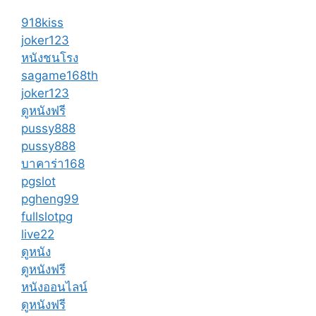
918kiss
joker123
หนังชนโรง
sagame168th
joker123
ดูหนังฟรี
pussy888
pussy888
บาคาร่า168
pgslot
pgheng99
fullslotpg
live22
ดูหนัง
ดูหนังฟรี
หนังออนไลน์
ดูหนังฟรี