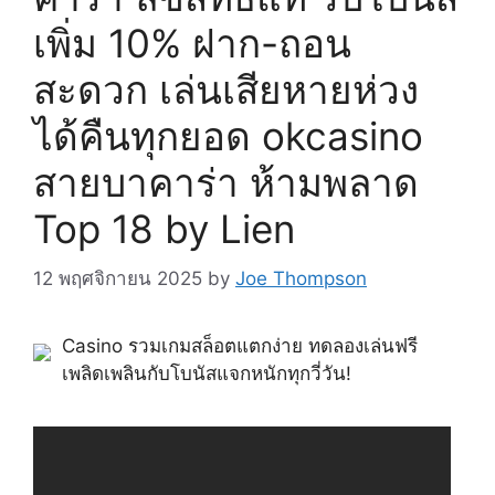
เพิ่ม 10% ฝาก-ถอน
สะดวก เล่นเสียหายห่วง
ได้คืนทุกยอด okcasino
สายบาคาร่า ห้ามพลาด
Top 18 by Lien
12 พฤศจิกายน 2025
by
Joe Thompson
Casino รวมเกมสล็อตแตกง่าย ทดลองเล่นฟรี
เพลิดเพลินกับโบนัสแจกหนักทุกวี่วัน!