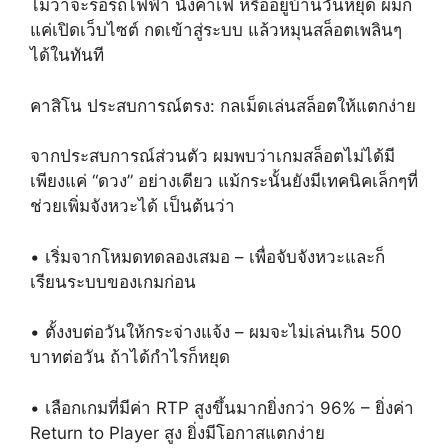
ไม่ว่าจะรอรถไฟฟ้า นั่งคาเฟ่ หรืออยู่บ้านวันหยุด ผมก็
แค่เปิดเว็บไซต์ กดเข้าสู่ระบบ แล้วหมุนสล็อตเพลินๆ
ได้ในทันที
คาสิโน ประสบการณ์ตรง: กลเม็ดเล่นสล็อตให้แตกง่าย
จากประสบการณ์ส่วนตัว ผมพบว่าเกมสล็อตไม่ได้มี
เพียงแค่ “ดวง” อย่างเดียว แม้กระนั้นยังมีเทคนิคเล็กๆที่
ช่วยเพิ่มจังหวะได้ เป็นต้นว่า
• เริ่มจากโหมดทดลองเสมอ – เพื่อจับจังหวะและก็
เรียนระบบของเกมก่อน
• ตั้งงบต่อวันให้กระจ่างแจ้ง – ผมจะไม่เล่นเกิน 500
บาทต่อวัน ถ้าได้กำไรก็หยุด
• เลือกเกมที่มีค่า RTP สูงขึ้นมากยิ่งกว่า 96% – ยิ่งค่า
Return to Player สูง ยิ่งมีโอกาสแตกง่าย