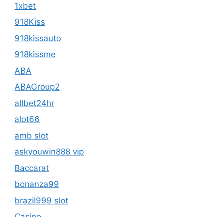
1xbet
918Kiss
918kissauto
918kissme
ABA
ABAGroup2
allbet24hr
alot66
amb slot
askyouwin888 vip
Baccarat
bonanza99
brazil999 slot
Casino