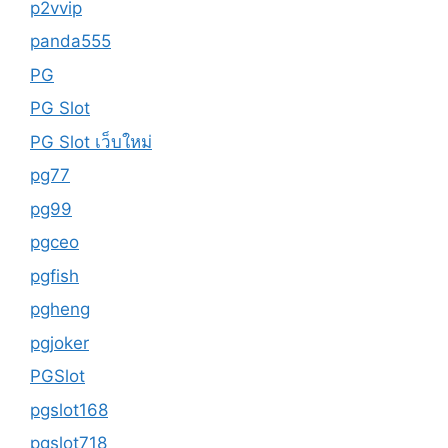
p2vvip
panda555
PG
PG Slot
PG Slot เว็บใหม่
pg77
pg99
pgceo
pgfish
pgheng
pgjoker
PGSlot
pgslot168
pgslot718