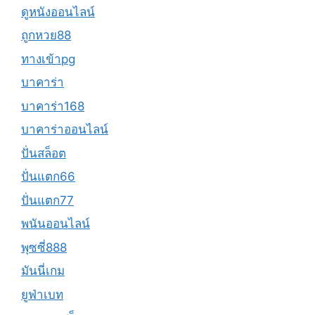
ดูหนังออนไลน์
ถูกหวย88
ทางเข้าpg
บาคาร่า
บาคาร่า168
บาคาร่าออนไลน์
ปั่นสล็อต
ปั่นแตก66
ปั่นแตก77
พนันออนไลน์
พุซซี่888
มันนี่เกม
ยูฟ่าเบท