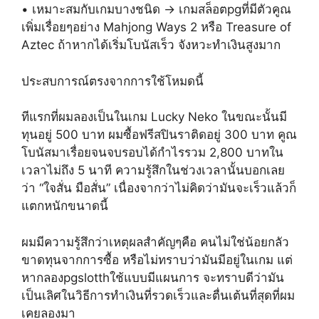
• เหมาะสมกับเกมบางชนิด → เกมสล็อตpgที่มีตัวคูณ
เพิ่มเรื่อยๆอย่าง Mahjong Ways 2 หรือ Treasure of
Aztec ถ้าหากได้เริ่มโบนัสเร็ว จังหวะทำเงินสูงมาก
ประสบการณ์ตรงจากการใช้โหมดนี้
ทีแรกที่ผมลองเป็นในเกม Lucky Neko ในขณะนั้นมี
ทุนอยู่ 500 บาท ผมซื้อฟรีสปินราติดอยู่ 300 บาท คูณ
โบนัสมาเรื่อยจนจบรอบได้กำไรรวม 2,800 บาทใน
เวลาไม่ถึง 5 นาที ความรู้สึกในช่วงเวลานั้นบอกเลย
ว่า “ใจสั่น มือสั่น” เนื่องจากว่าไม่คิดว่ามันจะเร็วแล้วก็
แตกหนักขนาดนี้
ผมมีความรู้สึกว่าเหตุผลสำคัญๆคือ คนไม่ใช่น้อยกลัว
ขาดทุนจากการซื้อ หรือไม่ทราบว่ามันมีอยู่ในเกม แต่
หากลองpgslotthใช้แบบมีแผนการ จะทราบดีว่ามัน
เป็นเลิศในวิธีการทำเงินที่รวดเร็วและตื่นเต้นที่สุดที่ผม
เคยลองมา