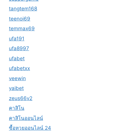
tangtem168
teenoi69
temmax69
ufa191
ufa8997
ufabet
ufabetxx
veewin
yaibet
zeus66v2
คาสิโน
คาสิโนออนไลน์
ซื้อหวยออนไลน์ 24