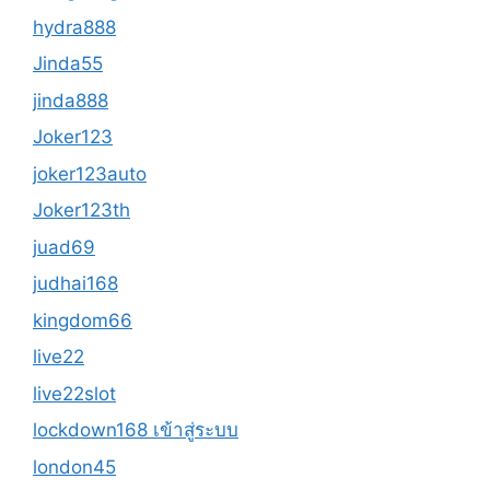
hydra888
Jinda55
jinda888
Joker123
joker123auto
Joker123th
juad69
judhai168
kingdom66
live22
live22slot
lockdown168 เข้าสู่ระบบ
london45