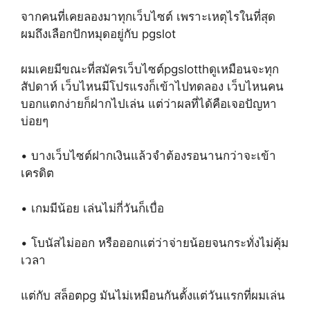
จากคนที่เคยลองมาทุกเว็บไซต์ เพราะเหตุไรในที่สุด
ผมถึงเลือกปักหมุดอยู่กับ pgslot
ผมเคยมีขณะที่สมัครเว็บไซต์pgslotthดูเหมือนจะทุก
สัปดาห์ เว็บไหนมีโปรแรงก็เข้าไปทดลอง เว็บไหนคน
บอกแตกง่ายก็ฝากไปเล่น แต่ว่าผลที่ได้คือเจอปัญหา
บ่อยๆ
• บางเว็บไซต์ฝากเงินแล้วจำต้องรอนานกว่าจะเข้า
เครดิต
• เกมมีน้อย เล่นไม่กี่วันก็เบื่อ
• โบนัสไม่ออก หรือออกแต่ว่าจ่ายน้อยจนกระทั่งไม่คุ้ม
เวลา
แต่กับ สล็อตpg มันไม่เหมือนกันตั้งแต่วันแรกที่ผมเล่น