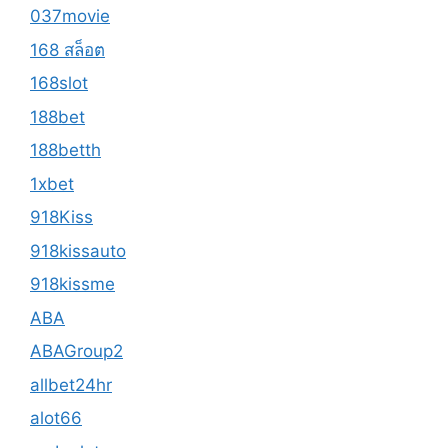
037movie
168 สล็อต
168slot
188bet
188betth
1xbet
918Kiss
918kissauto
918kissme
ABA
ABAGroup2
allbet24hr
alot66