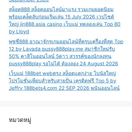
สล็อต888 สล็อตออนไลน์มาแรง รวมเกมยอดนิยม
พร้อมเคล็ดลับก่อนเริ่มเล่น 15 July 2026 เวปไซต์
ใหญ่ jin888.asia casino เว็บแม่ ทดลองเล่น Top 80
by Lloyd
พุซซี่888 อาณาจักรเกมออนไลน์ที่ครบเครื่องที่สุด Top
12 by Lavada pussy888play.me สมาชิกใหม่รับ
50% คาสิโนออนไลน์ 5ดาว สวรรค์ของนักลงทุน
pussy888play รอไม่ได้ ต้องลอง 24 August 2026
เว็บแม่ 188bet webตรง สล็อตแตกง่าย โบนัสใหญ่
โปรโมชั่นเพียบสำหรับสายปั่น เครดิตฟรี Top 5 by
Jeffry 188bets4.com 22 SEP 2026 พนันออนไลน์
หมวดหมู่