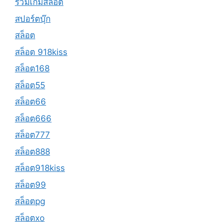
รวมเกมสล็อต
สปอร์ตบุ๊ก
สล็อต
สล็อต 918kiss
สล็อต168
สล็อต55
สล็อต66
สล็อต666
สล็อต777
สล็อต888
สล็อต918kiss
สล็อต99
สล็อตpg
สล็อตxo