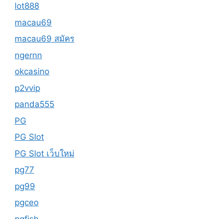
lot888
macau69
macau69 สมัคร
ngernn
okcasino
p2vvip
panda555
PG
PG Slot
PG Slot เว็บใหม่
pg77
pg99
pgceo
pgfish