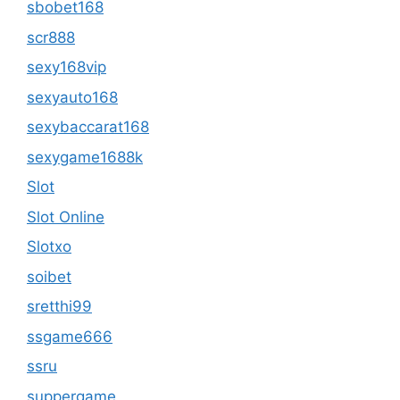
sbobet168
scr888
sexy168vip
sexyauto168
sexybaccarat168
sexygame1688k
Slot
Slot Online
Slotxo
soibet
sretthi99
ssgame666
ssru
suppergame